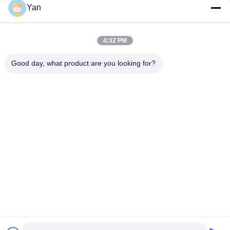
Yan
Γρήγορη επικοινωνία
4:32 PM
Τηλ.:
Good day, what product are you looking for?
86-20-82038494
Ηλεκτρονικό ταχυδρομείο
sales@szbely.com
Διεύθυνση:
4/F, No. 1 Building, HuaWei KeGu Industry Park, Dalingshan
Town, Dongguan, Guangdong, China. Τ.Κ.: 523000
Πολιτική μυστικότητας
|
Sitemap
Καλή ποιότητα της Κίνας μπαταρία 12V LiFePO4 Προμηθευτής.
Πνευματικά δικαιώματα © 2021-2026 Shenzhen Bely Energy
Technology Co., Ltd. . Διατηρούνται όλα τα πνευματικά