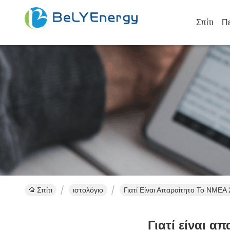
Σπίτι
Πε
Σπίτι
ιστολόγιο
Γιατί Είναι Απαραίτητο Το NMEA
Γιατί είναι α