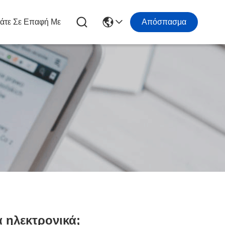
άτε Σε Επαφή Με
Απόσπασμα
α ηλεκτρονικά;