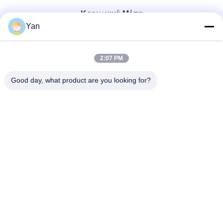
Κοινωνικά Μέσα
Yan
Γρήγορη επικοινωνία
2:07 PM
Τηλ.:
Good day, what product are you looking for?
86-20-82038494
Ηλεκτρονικό ταχυδρομείο
sales@szbely.com
Διεύθυνση:
4/F, No. 1 Building, HuaWei KeGu Industry Park, Dalingshan
Town, Dongguan, Guangdong, China. Τ.Κ.: 523000
Πολιτική μυστικότητας
|
Sitemap
Καλή ποιότητα της Κίνας μπαταρία 12V LiFePO4 Προμηθευτής.