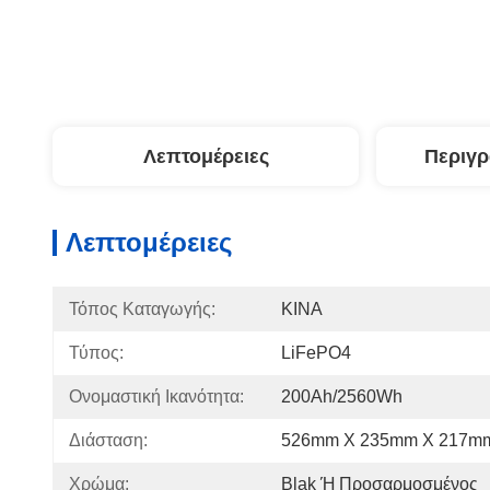
Λεπτομέρειες
Περιγ
Λεπτομέρειες
Τόπος Καταγωγής:
ΚΙΝΑ
Τύπος:
LiFePO4
Ονομαστική Ικανότητα:
200Ah/2560Wh
Διάσταση:
526mm X 235mm Χ 217m
Χρώμα:
Blak Ή Προσαρμοσμένος