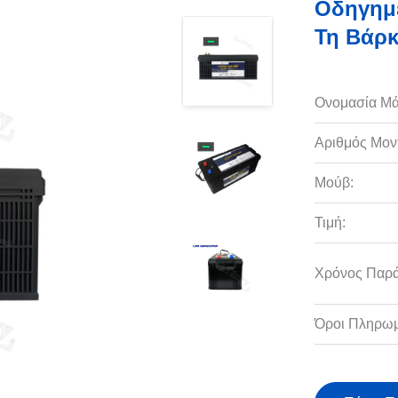
Οδηγημέ
Τη Βάρ
Ονομασία Μά
Αριθμός Μον
Μούβ:
Τιμή:
Χρόνος Παρ
Όροι Πληρωμ