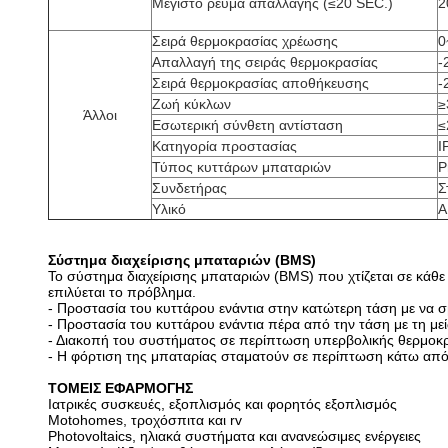
Μέγιστο ρεύμα απαλλαγής (≤20 SEC.)
2
Σειρά θερμοκρασίας χρέωσης
0
Απαλλαγή της σειράς θερμοκρασίας
-
Σειρά θερμοκρασίας αποθήκευσης
-
Ζωή κύκλων
≥
Άλλοι
Εσωτερική σύνθετη αντίσταση
≤
Κατηγορία προστασίας
I
Τύπος κυττάρων μπαταριών
P
Συνδετήρας
Σ
Υλικό
A
Σύστημα διαχείρισης μπαταριών (BMS)
Το σύστημα διαχείρισης μπαταριών (BMS) που χτίζεται σε κάθε
επιλύεται το πρόβλημα.
- Προστασία του κυττάρου ενάντια στην κατώτερη τάση με να σ
- Προστασία του κυττάρου ενάντια πέρα από την τάση με τη μ
- Διακοπή του συστήματος σε περίπτωση υπερβολικής θερμοκρ
- Η φόρτιση της μπαταρίας σταματούν σε περίπτωση κάτω από
ΤΟΜΕΙΣ ΕΦΑΡΜΟΓΗΣ
Ιατρικές συσκευές, εξοπλισμός και φορητός εξοπλισμός
Motohomes, τροχόσπιτα και rv
Photovoltaics, ηλιακά συστήματα και ανανεώσιμες ενέργειες