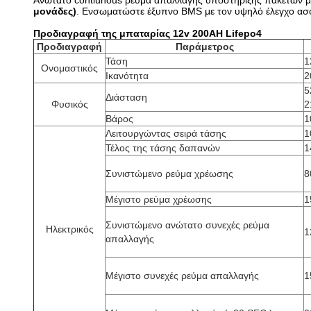
Ανώτατο contiunous ρεύμα απαλλαγής υποστήριξης πακέτων μ
μονάδες)
. Ενσωματώστε έξυπνο BMS με τον υψηλό έλεγχο ασφ
Προδιαγραφή της μπαταρίας 12v 200AH Lifepo4
Προδιαγραφή
Παράμετρος
Τάση
1
Ονομαστικός
Ικανότητα
2
5
Διάσταση
Φυσικός
2
Βάρος
1
Λειτουργώντας σειρά τάσης
1
Τέλος της τάσης δαπανών
1
Συνιστώμενο ρεύμα χρέωσης
8
Μέγιστο ρεύμα χρέωσης
1
Συνιστώμενο ανώτατο συνεχές ρεύμα
Ηλεκτρικός
1
απαλλαγής
Μέγιστο συνεχές ρεύμα απαλλαγής
1