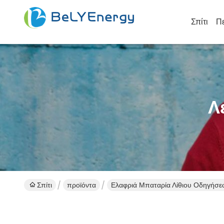
Σπίτι
Πε
Λ
Σπίτι
προϊόντα
Ελαφριά Μπαταρία Λίθιου Οδηγήσε