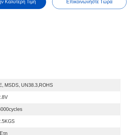
ην Καλύτερη Τιμή
Επικοινωνήστε Τώρα
E, MSDS, UN38.3,ROHS
2.8V
3000cycles
2.5KGS
 Έτη