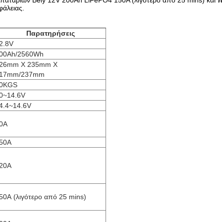
παταριών Bely 12V 200Ah LiFePO4 150A (λιγότερο από 25 mins) και
π
άλειας.
Παρατηρήσεις
2.8V
00Ah/2560Wh
26mm X 235mm Χ
17mm/237mm
0KGS
0~14.6V
4.4~14.6V
0A
50A
20A
50A (λιγότερο από 25 mins)