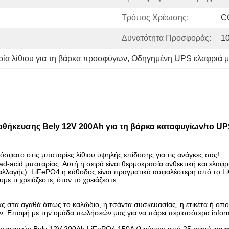
Τρόπος Χρέωσης:
C
Δυνατότητα Προσφοράς:
1
ία λίθιου για τη βάρκα προσφύγων
, 
Οδηγημένη UPS ελαφριά μ
θήκευσης Bely 12V 200Ah για τη βάρκα καταφυγίων/το UP
σφατο στις μπαταρίες λίθιου υψηλής επίδοσης για τις ανάγκες σας!
ead-acid μπαταρίας. Αυτή η σειρά είναι θερμοκρασία ανθεκτική και ελ
λαγής). LiFePO4 η κάθοδος είναι πραγματικά ασφαλέστερη από το LiC
ε τι χρειάζεστε, όταν το χρειάζεστε.
 στα αγαθά όπως το καλώδιο, η τσάντα συσκευασίας, η ετικέτα ή οπο
ν. Επαφή με την ομάδα πωλήσεών μας για να πάρει περισσότερα informa