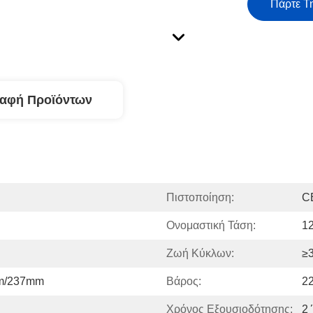
Πάρτε Τ
ραφή Προϊόντων
Πιστοποίηση:
C
Ονομαστική Τάση:
1
Ζωή Κύκλων:
≥
m/237mm
Βάρος:
2
Χρόνος Εξουσιοδότησης:
2