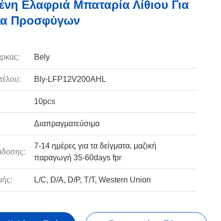
νη Ελαφριά Μπαταρία Λίθιου Για
κα Προσφύγων
ρκας:
Bely
τέλου:
Bly-LFP12V200AHL
10pcs
Διαπραγματεύσιμα
7-14 ημέρες για τα δείγματα, μαζική
άδοσης:
παραγωγή 35-60days fpr
ής:
L/C, D/A, D/P, T/T, Western Union