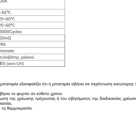
00A
~55℃
20~60℃
20~60℃
3000Cycles
20mΩ
P65
rismatic
τυλοβάτης χαλκού
BS (αντι-UV)
 μπαταρία εξασφαλίζει ότι η μπαταρία σβήνει σε περίπτωση κατώτερης 
βήσει το φορτίο σε εύθετο χρόνο.
είωση της χρέωσης τρέχουσας ή του σβησίματος της διαδικασίας χρέωσ
ασίας.
 τη θερμοκρασία.