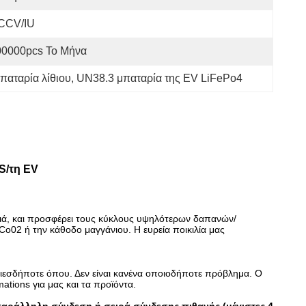
CCV/IU
00000pcs Το Μήνα
παταρία λίθιου
, 
UN38.3 μπαταρία της EV LiFePo4
S/τη EV
αφριά, και προσφέρει τους κύκλους υψηλότερων δαπανών/
o02 ή την κάθοδο μαγγάνιου. Η ευρεία ποικιλία μας
ιεσδήποτε όπου. Δεν είναι κανένα οποιοδήποτε πρόβλημα. Ο
tions για μας και τα προϊόντα.