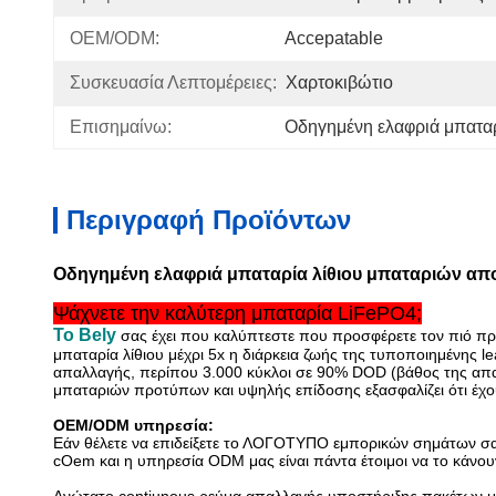
OEM/ODM:
Accepatable
Συσκευασία Λεπτομέρειες:
Χαρτοκιβώτιο
Επισημαίνω:
Οδηγημένη ελαφριά μπαταρ
Περιγραφή Προϊόντων
Οδηγημένη ελαφριά μπαταρία λίθιου μπαταριών απο
Ψάχνετε την καλύτερη μπαταρία LiFePO4;
Το Bely
σας έχει που καλύπτεστε που προσφέρετε τον πιό πρό
μπαταρία λίθιου μέχρι 5x η διάρκεια ζωής της τυποποιημένης l
απαλλαγής, περίπου 3.000 κύκλοι σε 90% DOD (βάθος της απαλ
μπαταριών προτύπων και υψηλής επίδοσης εξασφαλίζει ότι έχουμ
OEM/ODM υπηρεσία:
Εάν θέλετε να επιδείξετε το ΛΟΓΟΤΥΠΟ εμπορικών σημάτων σας
cOem και η υπηρεσία ODM μας είναι πάντα έτοιμοι να το κάνου