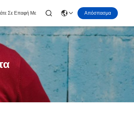
άτε Σε Επαφή Με
Απόσπασμα
τα