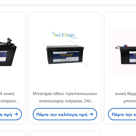
 ιονική
Μπαταρία λίθιου τηλεπικοινωνιών
ιονική θέρ
παταριών
ανανεώσιμης ενέργειας 24v
μπατα
 πύργους
180Ah για το ιατρικό εξοπλισμό
τηλεπικοιν
η τιμή
Πάρτε την καλύτερη τιμή
Πάρτε την 
ιών
χρόνου