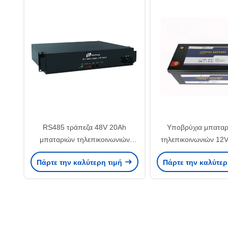
RS485 τράπεζα 48V 20Ah
Υποβρύχια μπαταρί
μπαταριών τηλεπικοινωνιών
τηλεπικοινωνιών 12
επικοινωνίας LiFePO4 με τους
Bluetooth
Πάρτε την καλύτερη τιμή
Πάρτε την καλύτερ
δείκτες των οδηγήσεων