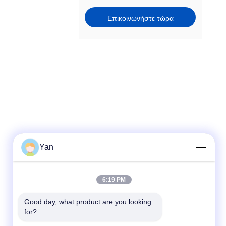
Επικοινωνήστε τώρα
Yan
Γρήγορη επικοινωνία
6:19 PM
Τηλ.:
86-20-82038494
Good day, what product are you looking 
for?
Ηλεκτρονικό ταχυδρομείο