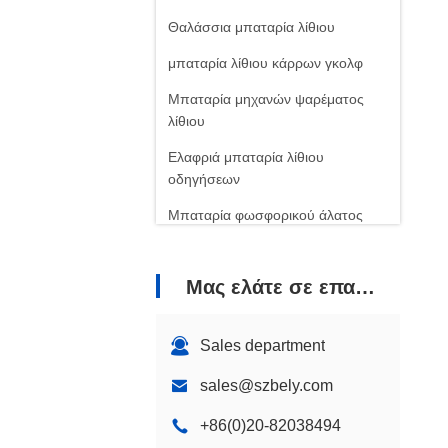
Θαλάσσια μπαταρία λίθιου
μπαταρία λίθιου κάρρων γκολφ
Μπαταρία μηχανών ψαρέματος
λίθιου
Ελαφριά μπαταρία λίθιου
οδηγήσεων
Μπαταρία φωσφορικού άλατος
σιδήρου λίθιου
Μπαταρία λίθιου τηλεπικοινωνιών
Μας ελάτε σε επαφή με
Sales department
sales@szbely.com
+86(0)20-82038494