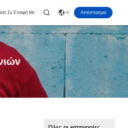
άτε Σε Επαφή Με
Απόσπασμα
νιών
Όλες οι κατηγορίες