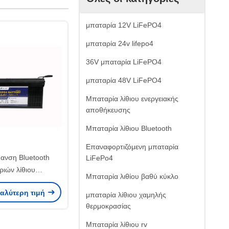
μπαταρία 12V LiFePO4
μπαταρία 24v lifepo4
36V μπαταρία LiFePO4
μπαταρία 48V LiFePO4
Μπαταρία λίθιου ενεργειακής
αποθήκευσης
Μπαταρία λίθιου Bluetooth
Επαναφορτιζόμενη μπαταρία
μανση Bluetooth
LiFePo4
ριών λίθιου
Μπαταρία λιθίου βαθύ κύκλο
ωνιών ελεύθερου
καλύτερη τιμή
 12V 300Ah
μπαταρία λίθιου χαμηλής
θερμοκρασίας
Μπαταρία λίθιου rv