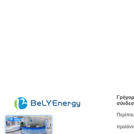
Γρήγο
σύνδε
Περίπου
προϊόντ
Κοινωνικά Μέσα