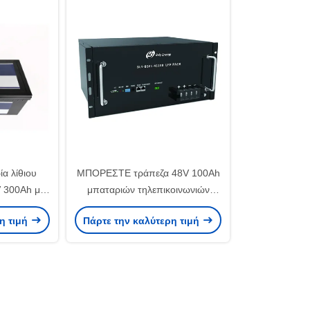
α λίθιου
ΜΠΟΡΕΣΤΕ τράπεζα 48V 100Ah
V 300Ah με
μπαταριών τηλεπικοινωνιών
επικοινωνίας LiFePO4 RS485 με
η τιμή
Πάρτε την καλύτερη τιμή
το LCD