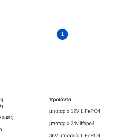
1
ρη
προϊόντα
ση
μπαταρία 12V LiFePO4
 εμείς
μπαταρία 24v lifepo4
α
36V μπαταρία LiFePO4