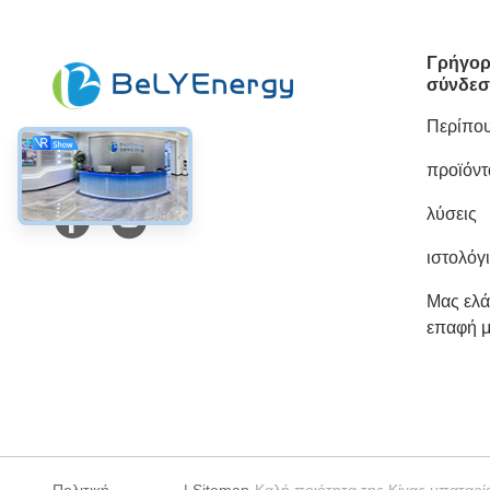
Γρήγο
σύνδε
Περίπου
προϊόντ
Κοινωνικά Μέσα
λύσεις
ιστολόγ
Μας ελά
επαφή μ