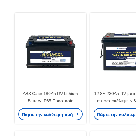
ABS Case 180Ah RV Lithium
12.8V 230Ah RV μπατ
Battery IP65 Προστασία
αυτοαποκάλυψη < 3
περιβλήματος 10V υπό
ABS περίπτ
Πάρτε την καλύτερη τιμή
Πάρτε την καλύτερ
προστασία τάσης