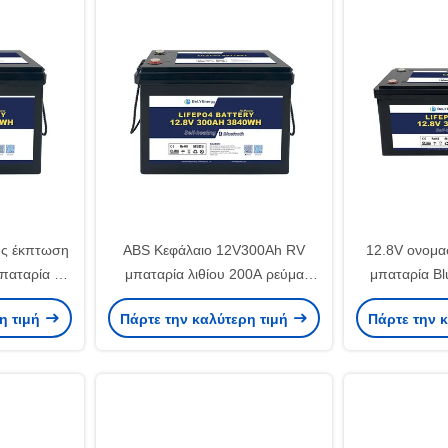
ής έκπτωση
ABS Κεφάλαιο 12V300Ah RV
12.8V ονομα
παταρία με
μπαταρία λιθίου 200A ρεύμα
μπαταρία Bl
ορρόπησης
προστασία IP65 27kg καθαρό
προστασία 
η τιμή
Πάρτε την καλύτερη τιμή
Πάρτε την 
βάρος