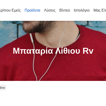
ρίπου Εμείς
Προϊόντα
Λύσεις
Βίντεο
Ιστολόγιο
Μας Ελ
Μπαταρία Λίθιου Rv
line