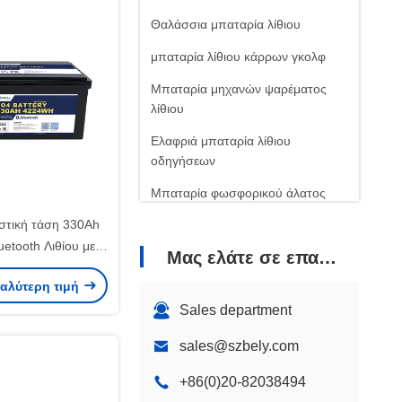
Θαλάσσια μπαταρία λίθιου
μπαταρία λίθιου κάρρων γκολφ
Μπαταρία μηχανών ψαρέματος
λίθιου
Ελαφριά μπαταρία λίθιου
οδηγήσεων
Μπαταρία φωσφορικού άλατος
σιδήρου λίθιου
στική τάση 330Ah
Μπαταρία λίθιου τηλεπικοινωνιών
uetooth Λιθίου με
Μας ελάτε σε επαφή με
από υπερτάσεις
καλύτερη τιμή
14.6V
Sales department
sales@szbely.com
+86(0)20-82038494