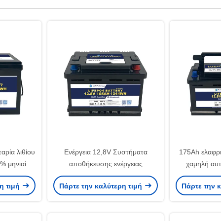
αρία λιθίου
Ενέργεια 12,8V Συστήματα
175Ah ελαφρι
% μηνιαία
αποθήκευσης ενέργειας
χαμηλή αυ
ωση
μπαταρίας -20~60 Πεδίο
εξισορρό
η τιμή
Πάρτε την καλύτερη τιμή
Πάρτε την 
θερμοκρασίας εκφόρτισης