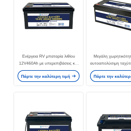
Ενέργεια RV μπαταρία λιθίου
Μεγάλη χωρητικότη
12V460Ah με υπερεπιβάσεις και
αυτοαπολύσιμη ταχύτ
προστασία κάτω από τάση
ισχύος μπαταρία ιόν
Πάρτε την καλύτερη τιμή
Πάρτε την καλύτερ
12V560Ah για αυτ