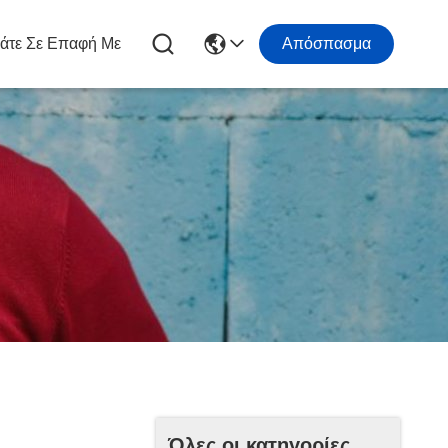
άτε Σε Επαφή Με
Απόσπασμα
Όλες οι κατηγορίες