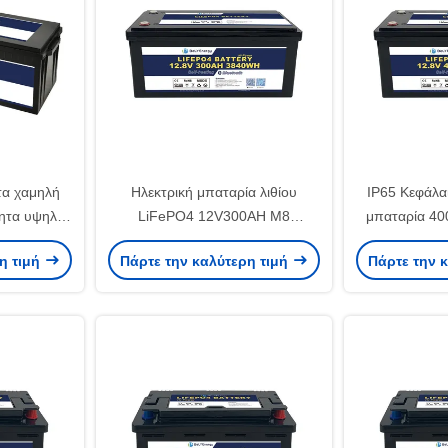
τα χαμηλή
Ηλεκτρική μπαταρία λιθίου
IP65 Κεφάλα
ητα υψηλής
LiFePO4 12V300AH M8
μπαταρία 40
των λιθίου
Τερματικός τύπος 30kg 14,6V
χαμηλή αυτ
η τιμή
Πάρτε την καλύτερη τιμή
Πάρτε την 
οκίνητο
Προστασία από υπερτάσεις