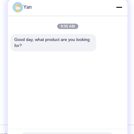
Yan
Γρήγορη επικοινωνία
9:55 AM
Τηλ.:
86-20-82038494
Good day, what product are you looking 
for?
Ηλεκτρονικό ταχυδρομείο
sales@szbely.com
Διεύθυνση:
4/F, No. 1 Building, HuaWei KeGu Industry
Park, Dalingshan Town, Dongguan,
Guangdong, China. Τ.Κ.: 523000