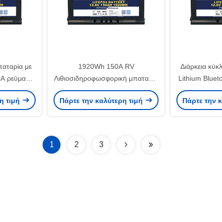
παταρία με
1920Wh 150A RV
Διάρκεια κύκ
0A ρεύμα
Λιθιοσιδηροφωσφορική μπαταρία
Lithium Blue
αφόρτισης
χαμηλής αυτοαπολύσεως
Τερματικό 
η τιμή
Πάρτε την καλύτερη τιμή
Πάρτε την 
LiFePO4 Χημεία
θερμ
1
2
3