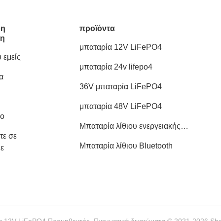
ρη
προϊόντα
ση
μπαταρία 12V LiFePO4
 εμείς
μπαταρία 24v lifepo4
α
36V μπαταρία LiFePO4
μπαταρία 48V LiFePO4
ιο
Μπαταρία λίθιου ενεργειακής
τε σε
αποθήκευσης
Μπαταρία λίθιου Bluetooth
ε