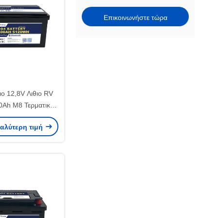
Επικοινωνήστε τώρα
ιο 12,8V Λιθιο RV
0Ah M8 Τερματικό
οαπολύση 3% ανά
καλύτερη τιμή
μήνα