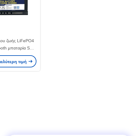
λου ζωής LiFePO4
tooth μπαταρία SAE
τύπου ευρύ εύρος
καλύτερη τιμή
οκρασίας