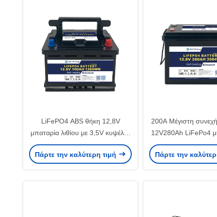
LiFePO4 ABS θήκη 12,8V
200A Μέγιστη συνεχ
μπαταρία λιθίου με 3,5V κυψέλες
12V280Ah LiFePo4 μ
εξισορρόπησης τάσης
3.5V κυψέλες εξισ
Πάρτε την καλύτερη τιμή
Πάρτε την καλύτερ
τάσης