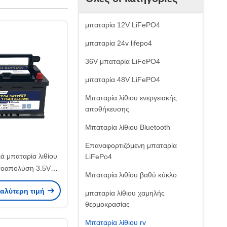
μπαταρία 12V LiFePO4
μπαταρία 24v lifepo4
36V μπαταρία LiFePO4
μπαταρία 48V LiFePO4
Μπαταρία λίθιου ενεργειακής
αποθήκευσης
Μπαταρία λίθιου Bluetooth
Επαναφορτιζόμενη μπαταρία
ά μπαταρία λιθίου
LiFePo4
τοαπολύση 3.5V
Μπαταρία λιθίου βαθύ κύκλο
πηση κυττάρων
καλύτερη τιμή
μπαταρία λίθιου χαμηλής
θερμοκρασίας
Μπαταρία λίθιου rv