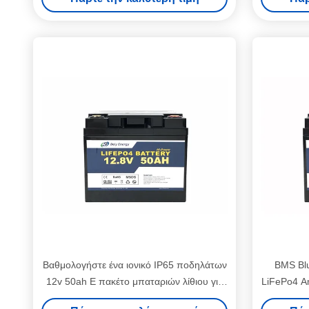
Βαθμολογήστε ένα ιονικό IP65 ποδηλάτων
BMS Blu
12v 50ah Ε πακέτο μπαταριών λίθιου για
LiFePo4 Am
το ηλιακό πλαίσιο