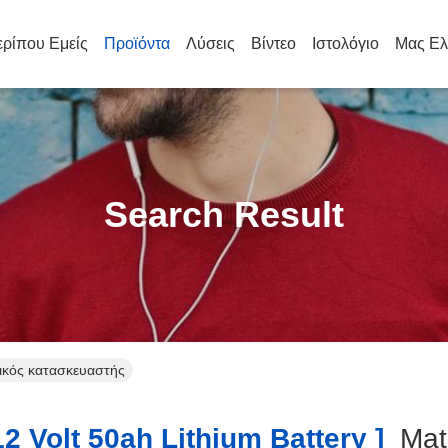
ρίπου Εμείς
Προϊόντα
Λύσεις
Βίντεο
Ιστολόγιο
Μας Ελ
Search Result
ονικός κατασκευαστής
2 Volt 50ah Lithium Battery ]
Ma