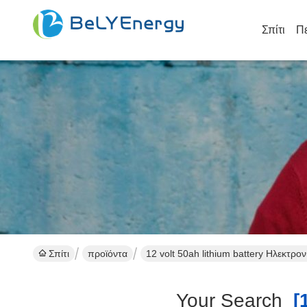
Σπίτι
Πε
Σπίτι
προϊόντα
12 volt 50ah lithium battery Ηλεκτρ
Your Search
[1