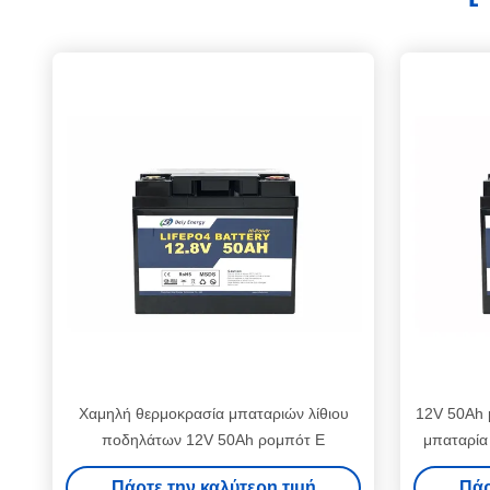
Χαμηλή θερμοκρασία μπαταριών λίθιου
12V 50Ah μ
ποδηλάτων 12V 50Ah ρομπότ Ε
μπαταρία
Blue
Πάρτε την καλύτερη τιμή
Πάρ