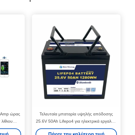
0 Amp ώρας
Τελευταία μπαταρία υψηλής απόδοσης
 λίθιου
25.6V 50Ah Lifepo4 για ηλεκτρικά εργαλεία
α
και συσκευές
τιμή
Πάρτε την καλύτερη τιμή