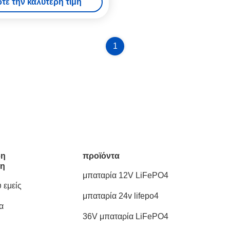
τε την καλύτερη τιμή
1
ρη
προϊόντα
ση
μπαταρία 12V LiFePO4
 εμείς
μπαταρία 24v lifepo4
α
36V μπαταρία LiFePO4