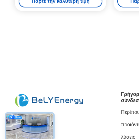
Πάρτε την καλύτερη τιμή
Πάρ
Γρήγο
σύνδε
Περίπου
προϊόντ
Κοινωνικά Μέσα
λύσεις