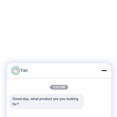
Yan
Γρήγορη επικοινωνία
5:02 PM
Τηλ.:
86-20-82038494
Good day, what product are you looking 
for?
Ηλεκτρονικό ταχυδρομείο
sales@szbely.com