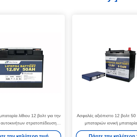
παταρία λίθιου 12 βολτ για την
Ασφαλές αξιόπιστο 12 βολτ 5
 αυτοκινήτων στρατοπέδευσης
μπαταριών ιονική μπαταρία
tooth μηχανών ψαρέματος
Bluetooth υποβρύχι
τε την καλύτερη τιμή
Πάρτε την καλύτερη 