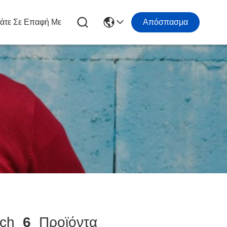
άτε Σε Επαφή Με
Απόσπασμα
tch
6
Προϊόντα