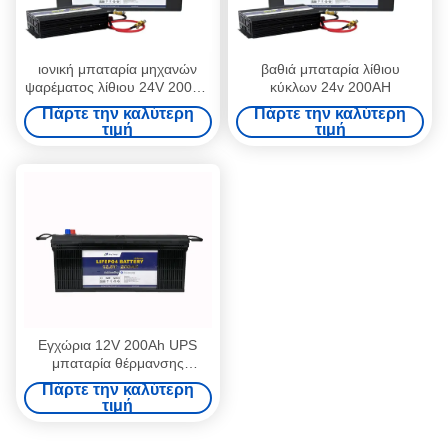
ιονική μπαταρία μηχανών
βαθιά μπαταρία λίθιου
ψαρέματος λίθιου 24V 200AH
κύκλων 24v 200AH
για το ηλιακό σύστημα
Πάρτε την καλύτερη
Πάρτε την καλύτερη
τιμή
τιμή
Εγχώρια 12V 200Ah UPS
μπαταρία θέρμανσης
Bluetooth μπαταρία 12 βολτ
Πάρτε την καλύτερη
για το ηλεκτρικό μηχανικό
τιμή
δίκυκλο