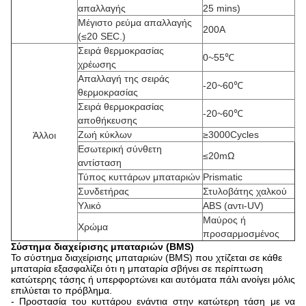
απαλλαγής
25 mins)
Μέγιστο ρεύμα απαλλαγής
200A
(≤20 SEC.)
Σειρά θερμοκρασίας
0~55℃
χρέωσης
Απαλλαγή της σειράς
-20~60℃
θερμοκρασίας
Σειρά θερμοκρασίας
-20~60℃
αποθήκευσης
Ζωή κύκλων
≥3000Cycles
Άλλοι
Εσωτερική σύνθετη
≤20mΩ
αντίσταση
Τύπος κυττάρων μπαταριών
Prismatic
Συνδετήρας
Στυλοβάτης χαλκού
Υλικό
ABS (αντι-UV)
Μαύρος ή
Χρώμα
προσαρμοσμένος
Σύστημα διαχείρισης μπαταριών (BMS)
Το σύστημα διαχείρισης μπαταριών (BMS) που χτίζεται σε κάθε
μπαταρία εξασφαλίζει ότι η μπαταρία σβήνει σε περίπτωση
κατώτερης τάσης ή υπερφορτώνει και αυτόματα πάλι ανοίγει μόλις
επιλύεται το πρόβλημα.
- Προστασία του κυττάρου ενάντια στην κατώτερη τάση με να