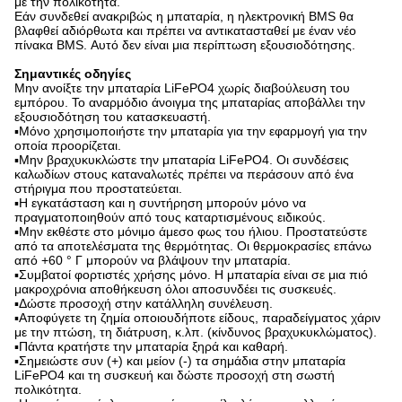
με την πολικότητα.
Εάν συνδεθεί ανακριβώς η μπαταρία, η ηλεκτρονική BMS θα
βλαφθεί αδιόρθωτα και πρέπει να αντικατασταθεί με έναν νέο
πίνακα BMS. Αυτό δεν είναι μια περίπτωση εξουσιοδότησης.
Σημαντικές οδηγίες
Μην ανοίξτε την μπαταρία LiFePO4 χωρίς διαβούλευση του
εμπόρου. Το αναρμόδιο άνοιγμα της μπαταρίας αποβάλλει την
εξουσιοδότηση του κατασκευαστή.
▪Μόνο χρησιμοποιήστε την μπαταρία για την εφαρμογή για την
οποία προορίζεται.
▪Μην βραχυκυκλώστε την μπαταρία LiFePO4. Οι συνδέσεις
καλωδίων στους καταναλωτές πρέπει να περάσουν από ένα
στήριγμα που προστατεύεται.
▪Η εγκατάσταση και η συντήρηση μπορούν μόνο να
πραγματοποιηθούν από τους καταρτισμένους ειδικούς.
▪Μην εκθέστε στο μόνιμο άμεσο φως του ήλιου. Προστατεύστε
από τα αποτελέσματα της θερμότητας. Οι θερμοκρασίες επάνω
από +60 ° Γ μπορούν να βλάψουν την μπαταρία.
▪Συμβατοί φορτιστές χρήσης μόνο. Η μπαταρία είναι σε μια πιό
μακροχρόνια αποθήκευση όλοι αποσυνδέει τις συσκευές.
▪Δώστε προσοχή στην κατάλληλη συνέλευση.
▪Αποφύγετε τη ζημία οποιουδήποτε είδους, παραδείγματος χάριν
με την πτώση, τη διάτρυση, κ.λπ. (κίνδυνος βραχυκυκλώματος).
▪Πάντα κρατήστε την μπαταρία ξηρά και καθαρή.
▪Σημειώστε συν (+) και μείον (-) τα σημάδια στην μπαταρία
LiFePO4 και τη συσκευή και δώστε προσοχή στη σωστή
πολικότητα.