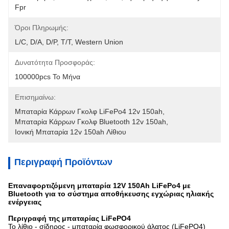
Fpr
Όροι Πληρωμής:
L/C, D/A, D/P, T/T, Western Union
Δυνατότητα Προσφοράς:
100000pcs Το Μήνα
Επισημαίνω:
Μπαταρία Κάρρων Γκολφ LiFePo4 12v 150ah
, 
Μπαταρία Κάρρων Γκολφ Bluetooth 12v 150ah
, 
Ιονική Μπαταρία 12v 150ah Λίθιου
Περιγραφή Προϊόντων
Επαναφορτιζόμενη μπαταρία 12V 150Ah LiFePo4 με
Bluetooth για το σύστημα αποθήκευσης εγχώριας ηλιακής
ενέργειας
Περιγραφή της μπαταρίας LiFePO4
Το λίθιο - σίδηρος - μπαταρία φωσφορικού άλατος (LiFePO4)