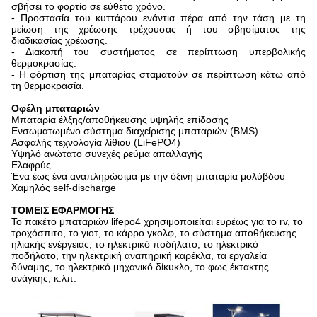
σβήσει το φορτίο σε εύθετο χρόνο.
- Προστασία του κυττάρου ενάντια πέρα από την τάση με τη
μείωση της χρέωσης τρέχουσας ή του σβησίματος της
διαδικασίας χρέωσης.
- Διακοπή του συστήματος σε περίπτωση υπερβολικής
θερμοκρασίας.
- Η φόρτιση της μπαταρίας σταματούν σε περίπτωση κάτω από
τη θερμοκρασία.
Οφέλη μπαταριών
Μπαταρία έλξης/αποθήκευσης υψηλής επίδοσης
Ενσωματωμένο σύστημα διαχείρισης μπαταριών (BMS)
Ασφαλής τεχνολογία λίθιου (LiFePO4)
Υψηλό ανώτατο συνεχές ρεύμα απαλλαγής
Ελαφρύς
Ένα έως ένα αναπληρώσιμα με την όξινη μπαταρία μολύβδου
Χαμηλός self-discharge
ΤΟΜΕΙΣ ΕΦΑΡΜΟΓΗΣ
Το πακέτο μπαταριών lifepo4 χρησιμοποιείται ευρέως για το rv, το
τροχόσπιτο, το γιοτ, το κάρρο γκολφ, το σύστημα αποθήκευσης
ηλιακής ενέργειας, το ηλεκτρικό ποδήλατο, το ηλεκτρικό
ποδήλατο, την ηλεκτρική αναπηρική καρέκλα, τα εργαλεία
δύναμης, το ηλεκτρικό μηχανικό δίκυκλο, το φως έκτακτης
ανάγκης, κ.λπ.