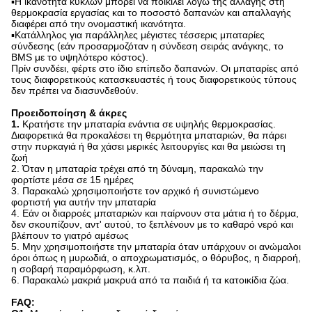
▪Η ικανότητα κύκλων μπορεί να ποικίλει λόγω της αλλαγής στη
θερμοκρασία εργασίας και το ποσοστό δαπανών και απαλλαγής
διαφέρει από την ονομαστική ικανότητα.
▪Κατάλληλος για παράλληλες μέγιστες τέσσερις μπαταρίες
σύνδεσης (εάν προσαρμοζόταν η σύνδεση σειράς ανάγκης, το
BMS με το υψηλότερο κόστος).
Πρίν συνδέει, φέρτε στο ίδιο επίπεδο δαπανών. Οι μπαταρίες από
τους διαφορετικούς κατασκευαστές ή τους διαφορετικούς τύπους
δεν πρέπει να διασυνδεθούν.
Προειδοποίηση & άκρες
1.
Κρατήστε την μπαταρία ενάντια σε υψηλής θερμοκρασίας.
Διαφορετικά θα προκαλέσει τη θερμότητα μπαταριών, θα πάρει
στην πυρκαγιά ή θα χάσει μερικές λειτουργίες και θα μειώσει τη
ζωή
2. Όταν η μπαταρία τρέχει από τη δύναμη, παρακαλώ την
φορτίστε μέσα σε 15 ημέρες
3. Παρακαλώ χρησιμοποιήστε τον αρχικό ή συνιστώμενο
φορτιστή για αυτήν την μπαταρία
4. Εάν οι διαρροές μπαταριών και παίρνουν στα μάτια ή το δέρμα,
δεν σκουπίζουν, αντ' αυτού, το ξεπλένουν με το καθαρό νερό και
βλέπουν το γιατρό αμέσως
5. Μην χρησιμοποιήστε την μπαταρία όταν υπάρχουν οι ανώμαλοι
όροι όπως η μυρωδιά, ο αποχρωματισμός, ο θόρυβος, η διαρροή,
η σοβαρή παραμόρφωση, κ.λπ.
6. Παρακαλώ μακριά μακρυά από τα παιδιά ή τα κατοικίδια ζώα.
FAQ: