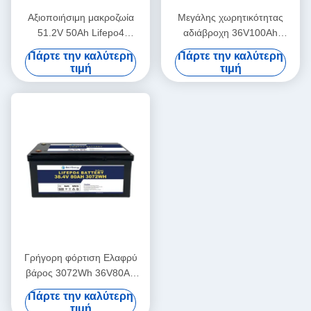
Αξιοποιήσιμη μακροζωία
Μεγάλης χωρητικότητας
51.2V 50Ah Lifepo4
αδιάβροχη 36V100Ah
μπαταρία 3000 κύκλοι για
υψηλής ισχύος μπαταρία
Πάρτε την καλύτερη
Πάρτε την καλύτερη
σύστημα αποθήκευσης
LiFePo4 για ηλεκτρικά
τιμή
τιμή
οχήματα
Γρήγορη φόρτιση Ελαφρύ
βάρος 3072Wh 36V80Ah
LiFePO4 μπαταρία με
Πάρτε την καλύτερη
ανώτερη προστασία για το
τιμή