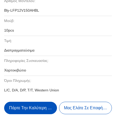
Αριθμός Μοντέλου:
Bly-LFP12V150AHBL
Μούβ:
10pcs
Τιμή:
Διαπραγματεύσιμα
Πληροφορίες Συσκευασίας:
Χαρτοκιβώτιο
Όροι Πληρωμής:
L/C, D/A, D/P, T/T, Western Union
Πάρτε Την Καλύτερη Τιμή
Μας Ελάτε Σε Επαφή Με