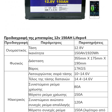
Προδιαγραφή της μπαταρίας 12v 150AH Lifepo4
Προδιαγραφή
Παράμετρος
Παρατηρήσεις
Τάση
12.8V
Ονομαστικός
Ικανότητα
150Ah/1920Wh
355mm X 175mm X
Διάσταση
Φυσικός
190mm
Βάρος
17KGS
Λειτουργώντας σειρά τάσης
10~14.6V
Τέλος της τάσης δαπανών
14.4~14.6V
Συνιστώμενο ρεύμα
80A
χρέωσης
Μέγιστο ρεύμα χρέωσης
150A
Ηλεκτρικός
Συνιστώμενο ανώτατο
120A
συνεχές ρεύμα απαλλαγής
Μέγιστο συνεχές ρεύμα
150A
(λιγότερο από