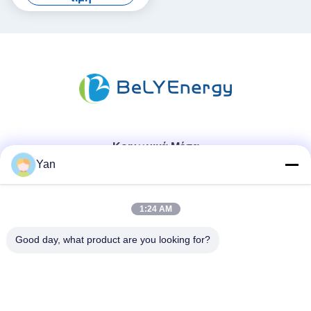
σκάφος
Κοινωνικά Μέσα
Yan
Γρήγορη επικοινωνία
1:24 AM
Τηλ.:
Good day, what product are you looking for?
86-20-82038494
Ηλεκτρονικό ταχυδρομείο
sales@szbely.com