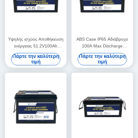
Υψηλής ισχύος Αποθήκευση
ABS Case IP65 Αδιάβροχο
ενέργειας 51.2V100Ah
100A Max Discharge
επαναφορτιζόμενη μπαταρία
48V80Ah Λιθιοϊονικές
Πάρτε την καλύτερη
Πάρτε την καλύτερη
για το σύστημα ενέργειας
μπαταρίες για ηλιακή
τιμή
τιμή
στο σπίτι
ενέργεια