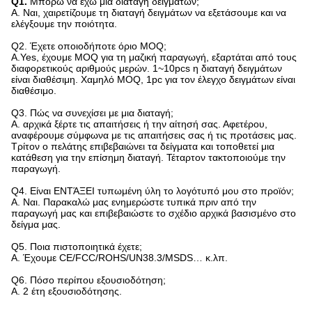
Q1.
Μπορώ να έχω μια διαταγή δειγμάτων;
Α. Ναι, χαιρετίζουμε τη διαταγή δειγμάτων να εξετάσουμε και να
ελέγξουμε την ποιότητα.
Q2.
Έχετε οποιοδήποτε όριο MOQ;
A.Yes, έχουμε MOQ για τη μαζική παραγωγή, εξαρτάται από τους
διαφορετικούς αριθμούς μερών. 1~10pcs η διαταγή δειγμάτων
είναι διαθέσιμη. Χαμηλό MOQ, 1pc για τον έλεγχο δειγμάτων είναι
διαθέσιμο.
Q3. Πώς να συνεχίσει με μια διαταγή;
Α. αρχικά ξέρτε τις απαιτήσεις ή την αίτησή σας. Αφετέρου,
αναφέρουμε σύμφωνα με τις απαιτήσεις σας ή τις προτάσεις μας.
Τρίτον ο πελάτης επιβεβαιώνει τα δείγματα και τοποθετεί μια
κατάθεση για την επίσημη διαταγή. Τέταρτον τακτοποιούμε την
παραγωγή.
Q4.
Είναι ΕΝΤΆΞΕΙ τυπωμένη ύλη το λογότυπό μου στο προϊόν;
Α. Ναι. Παρακαλώ μας ενημερώστε τυπικά πριν από την
παραγωγή μας και επιβεβαιώστε το σχέδιο αρχικά βασισμένο στο
δείγμα μας.
Q5.
Ποια πιστοποιητικά έχετε;
Α. Έχουμε CE/FCC/ROHS/UN38.3/MSDS… κ.λπ.
Q6.
Πόσο περίπου εξουσιοδότηση;
Α. 2 έτη εξουσιοδότησης.