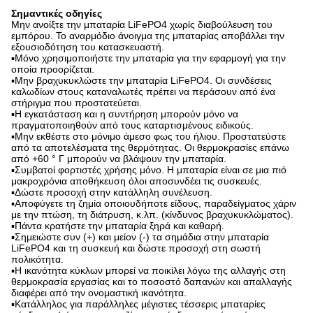
Σημαντικές οδηγίες
Μην ανοίξτε την μπαταρία LiFePO4 χωρίς διαβούλευση του
εμπόρου. Το αναρμόδιο άνοιγμα της μπαταρίας αποβάλλει την
εξουσιοδότηση του κατασκευαστή.
▪Μόνο χρησιμοποιήστε την μπαταρία για την εφαρμογή για την
οποία προορίζεται.
▪Μην βραχυκυκλώστε την μπαταρία LiFePO4. Οι συνδέσεις
καλωδίων στους καταναλωτές πρέπει να περάσουν από ένα
στήριγμα που προστατεύεται.
▪Η εγκατάσταση και η συντήρηση μπορούν μόνο να
πραγματοποιηθούν από τους καταρτισμένους ειδικούς.
▪Μην εκθέστε στο μόνιμο άμεσο φως του ήλιου. Προστατεύστε
από τα αποτελέσματα της θερμότητας. Οι θερμοκρασίες επάνω
από +60 ° Γ μπορούν να βλάψουν την μπαταρία.
▪Συμβατοί φορτιστές χρήσης μόνο. Η μπαταρία είναι σε μια πιό
μακροχρόνια αποθήκευση όλοι αποσυνδέει τις συσκευές.
▪Δώστε προσοχή στην κατάλληλη συνέλευση.
▪Αποφύγετε τη ζημία οποιουδήποτε είδους, παραδείγματος χάριν
με την πτώση, τη διάτρυση, κ.λπ. (κίνδυνος βραχυκυκλώματος).
▪Πάντα κρατήστε την μπαταρία ξηρά και καθαρή.
▪Σημειώστε συν (+) και μείον (-) τα σημάδια στην μπαταρία
LiFePO4 και τη συσκευή και δώστε προσοχή στη σωστή
πολικότητα.
▪Η ικανότητα κύκλων μπορεί να ποικίλει λόγω της αλλαγής στη
θερμοκρασία εργασίας και το ποσοστό δαπανών και απαλλαγής
διαφέρει από την ονομαστική ικανότητα.
▪Κατάλληλος για παράλληλες μέγιστες τέσσερις μπαταρίες