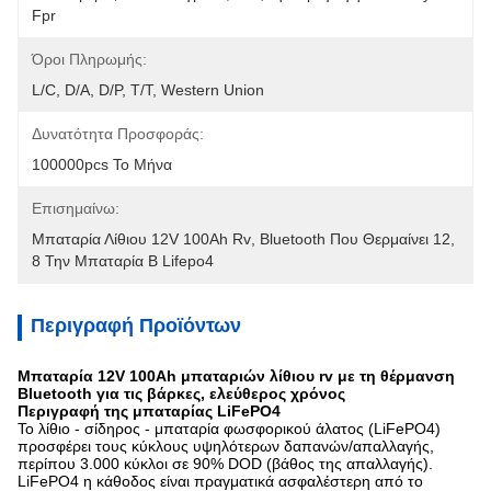
Fpr
Όροι Πληρωμής:
L/C, D/A, D/P, T/T, Western Union
Δυνατότητα Προσφοράς:
100000pcs Το Μήνα
Επισημαίνω:
Μπαταρία Λίθιου 12V 100Ah Rv
, 
Bluetooth Που Θερμαίνει 12
, 
8 Την Μπαταρία Β Lifepo4
Περιγραφή Προϊόντων
Μπαταρία 12V 100Ah μπαταριών λίθιου rv με τη θέρμανση
Bluetooth για τις βάρκες, ελεύθερος χρόνος
Περιγραφή της μπαταρίας LiFePO4
Το λίθιο - σίδηρος - μπαταρία φωσφορικού άλατος (LiFePO4)
προσφέρει τους κύκλους υψηλότερων δαπανών/απαλλαγής,
περίπου 3.000 κύκλοι σε 90% DOD (βάθος της απαλλαγής).
LiFePO4 η κάθοδος είναι πραγματικά ασφαλέστερη από το