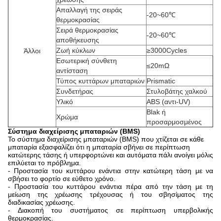
Απαλλαγή της σειράς
-20~60℃
θερμοκρασίας
Σειρά θερμοκρασίας
-20~60℃
αποθήκευσης
Ζωή κύκλων
≥3000Cycles
Άλλοι
Εσωτερική σύνθετη
≤20mΩ
αντίσταση
Τύπος κυττάρων μπαταριών
Prismatic
Συνδετήρας
Στυλοβάτης χαλκού
Υλικό
ABS (αντι-UV)
Blak ή
Χρώμα
προσαρμοσμένος
Σύστημα διαχείρισης μπαταριών (BMS)
Το σύστημα διαχείρισης μπαταριών (BMS) που χτίζεται σε κάθε
μπαταρία εξασφαλίζει ότι η μπαταρία σβήνει σε περίπτωση
κατώτερης τάσης ή υπερφορτώνει και αυτόματα πάλι ανοίγει μόλις
επιλύεται το πρόβλημα.
- Προστασία του κυττάρου ενάντια στην κατώτερη τάση με να
σβήσει το φορτίο σε εύθετο χρόνο.
- Προστασία του κυττάρου ενάντια πέρα από την τάση με τη
μείωση της χρέωσης τρέχουσας ή του σβησίματος της
διαδικασίας χρέωσης.
- Διακοπή του συστήματος σε περίπτωση υπερβολικής
θερμοκρασίας.