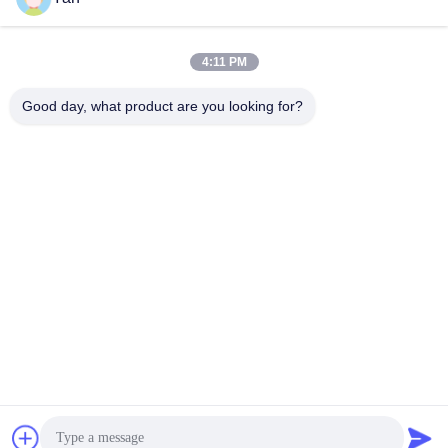
Γρήγορη επικοινωνία
4:11 PM
Τηλ.:
Good day, what product are you looking for?
86-20-82038494
Ηλεκτρονικό ταχυδρομείο
sales@szbely.com
Διεύθυνση:
4/F, No. 1 Building, HuaWei KeGu Industry Park, Dalingshan
Town, Dongguan, Guangdong, China. Τ.Κ.: 523000
Πολιτική μυστικότητας
|
Sitemap
Καλή ποιότητα της Κίνας μπαταρία 12V LiFePO4 Προμηθευτής.
Πνευματικά δικαιώματα © 2021-2026 Shenzhen Bely Energy
Technology Co., Ltd. . Διατηρούνται όλα τα πνευματικά
δικαιώματα.