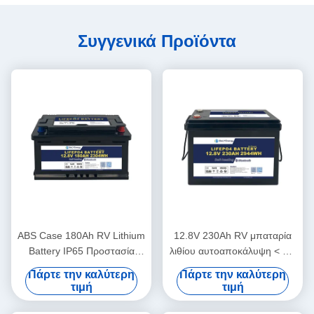
Συγγενικά Προϊόντα
ABS Case 180Ah RV Lithium
12.8V 230Ah RV μπαταρία
Battery IP65 Προστασία
λιθίου αυτοαποκάλυψη < 3%
περιβλήματος 10V υπό
μηνιαία ABS περίπτωση
Πάρτε την καλύτερη
Πάρτε την καλύτερη
προστασία τάσης
τιμή
τιμή