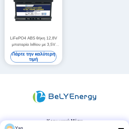
LiFePO4 ABS θήκη 12,8V
μπαταρία λιθίου με 3,5V
κυψέλες εξισορρόπησης
Πάρτε την καλύτερη
τάσης
τιμή
Κοινωνικά Μέσα
Yan