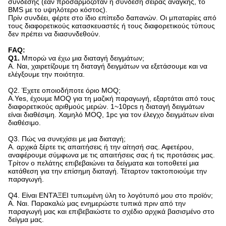
σύνδεσης (εάν προσαρμοζόταν η σύνδεση σειράς ανάγκης, το
BMS με το υψηλότερο κόστος).
Πρίν συνδέει, φέρτε στο ίδιο επίπεδο δαπανών. Οι μπαταρίες από
τους διαφορετικούς κατασκευαστές ή τους διαφορετικούς τύπους
δεν πρέπει να διασυνδεθούν.
FAQ:
Q1.
Μπορώ να έχω μια διαταγή δειγμάτων;
Α. Ναι, χαιρετίζουμε τη διαταγή δειγμάτων να εξετάσουμε και να
ελέγξουμε την ποιότητα.
Q2.
Έχετε οποιοδήποτε όριο MOQ;
A.Yes, έχουμε MOQ για τη μαζική παραγωγή, εξαρτάται από τους
διαφορετικούς αριθμούς μερών. 1~10pcs η διαταγή δειγμάτων
είναι διαθέσιμη. Χαμηλό MOQ, 1pc για τον έλεγχο δειγμάτων είναι
διαθέσιμο.
Q3. Πώς να συνεχίσει με μια διαταγή;
Α. αρχικά ξέρτε τις απαιτήσεις ή την αίτησή σας. Αφετέρου,
αναφέρουμε σύμφωνα με τις απαιτήσεις σας ή τις προτάσεις μας.
Τρίτον ο πελάτης επιβεβαιώνει τα δείγματα και τοποθετεί μια
κατάθεση για την επίσημη διαταγή. Τέταρτον τακτοποιούμε την
παραγωγή.
Q4.
Είναι ΕΝΤΆΞΕΙ τυπωμένη ύλη το λογότυπό μου στο προϊόν;
Α. Ναι. Παρακαλώ μας ενημερώστε τυπικά πριν από την
παραγωγή μας και επιβεβαιώστε το σχέδιο αρχικά βασισμένο στο
δείγμα μας.