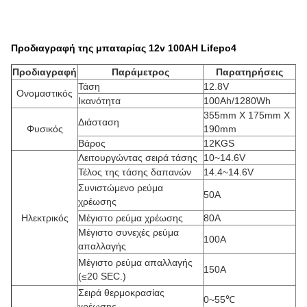
Προδιαγραφή της μπαταρίας 12v 100AH Lifepo4
Προδιαγραφή
Παράμετρος
Παρατηρήσεις
Τάση
12.8V
Ονομαστικός
Ικανότητα
100Ah/1280Wh
355mm X 175mm X
Διάσταση
Φυσικός
190mm
Βάρος
12KGS
Λειτουργώντας σειρά τάσης
10~14.6V
Τέλος της τάσης δαπανών
14.4~14.6V
Συνιστώμενο ρεύμα
50A
χρέωσης
Ηλεκτρικός
Μέγιστο ρεύμα χρέωσης
80A
Μέγιστο συνεχές ρεύμα
100A
απαλλαγής
Μέγιστο ρεύμα απαλλαγής
150A
(≤20 SEC.)
Σειρά θερμοκρασίας
0~55℃
χρέωσης