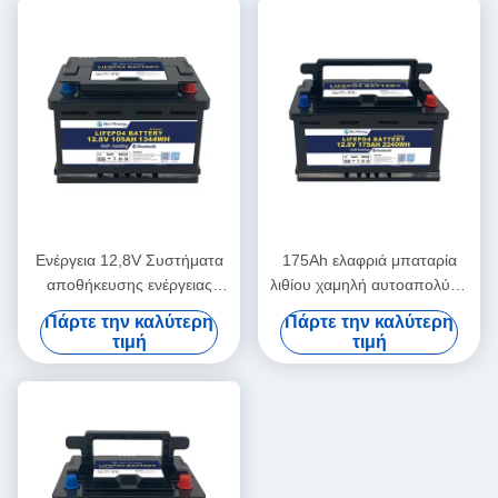
Ενέργεια 12,8V Συστήματα
175Ah ελαφριά μπαταρία
αποθήκευσης ενέργειας
λιθίου χαμηλή αυτοαπολύση
μπαταρίας -20~60 Πεδίο
3.5V εξισορρόπηση
Πάρτε την καλύτερη
Πάρτε την καλύτερη
θερμοκρασίας εκφόρτισης
κυττάρων
τιμή
τιμή