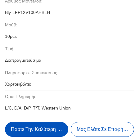
Αριθμός Μοντέλου:
Bly-LFP12V100AHBLH
Μούβ:
10pcs
Τιμή:
Διαπραγματεύσιμα
Πληροφορίες Συσκευασίας:
Χαρτοκιβώτιο
Όροι Πληρωμής:
L/C, D/A, D/P, T/T, Western Union
Πάρτε Την Καλύτερη Τιμή
Μας Ελάτε Σε Επαφή Με