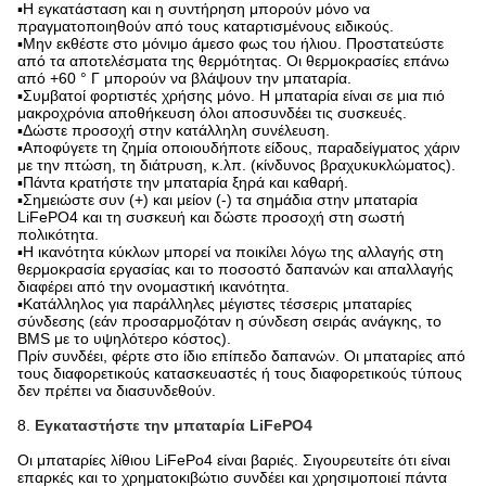
▪Η εγκατάσταση και η συντήρηση μπορούν μόνο να
πραγματοποιηθούν από τους καταρτισμένους ειδικούς.
▪Μην εκθέστε στο μόνιμο άμεσο φως του ήλιου. Προστατεύστε
από τα αποτελέσματα της θερμότητας. Οι θερμοκρασίες επάνω
από +60 ° Γ μπορούν να βλάψουν την μπαταρία.
▪Συμβατοί φορτιστές χρήσης μόνο. Η μπαταρία είναι σε μια πιό
μακροχρόνια αποθήκευση όλοι αποσυνδέει τις συσκευές.
▪Δώστε προσοχή στην κατάλληλη συνέλευση.
▪Αποφύγετε τη ζημία οποιουδήποτε είδους, παραδείγματος χάριν
με την πτώση, τη διάτρυση, κ.λπ. (κίνδυνος βραχυκυκλώματος).
▪Πάντα κρατήστε την μπαταρία ξηρά και καθαρή.
▪Σημειώστε συν (+) και μείον (-) τα σημάδια στην μπαταρία
LiFePO4 και τη συσκευή και δώστε προσοχή στη σωστή
πολικότητα.
▪Η ικανότητα κύκλων μπορεί να ποικίλει λόγω της αλλαγής στη
θερμοκρασία εργασίας και το ποσοστό δαπανών και απαλλαγής
διαφέρει από την ονομαστική ικανότητα.
▪Κατάλληλος για παράλληλες μέγιστες τέσσερις μπαταρίες
σύνδεσης (εάν προσαρμοζόταν η σύνδεση σειράς ανάγκης, το
BMS με το υψηλότερο κόστος).
Πρίν συνδέει, φέρτε στο ίδιο επίπεδο δαπανών. Οι μπαταρίες από
τους διαφορετικούς κατασκευαστές ή τους διαφορετικούς τύπους
δεν πρέπει να διασυνδεθούν.
8.
Εγκαταστήστε την μπαταρία LiFePO4
Οι μπαταρίες λίθιου LiFePo4 είναι βαριές. Σιγουρευτείτε ότι είναι
επαρκές και το χρηματοκιβώτιο συνδέει και χρησιμοποιεί πάντα