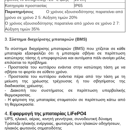
Κατηγορία προστασίας
IP65
Παρατηρήσεις
Ο χρόνος εξουσιοδότησης παρατείνει από
χρόνο σε χρόνο 2 5: Αύξηση τιμών 20%
Ο χρόνος εξουσιοδότησης παρατείνει από χρόνο σε χρόνο 2 7:
Αύξηση τιμών 35%
3.
Σύστημα διαχείρισης μπαταριών (BMS)
Το σύστημα διαχείρισης μπαταριών (BMS) που χτίζεται σε κάθε
μπαταρία εξασφαλίζει ότι η μπαταρία σβήνει σε περίπτωση
κατώτερης τάσης ή υπερφορτώνει και αυτόματα πάλι ανοίγει μόλις
επιλύεται το πρόβλημα.
- Προστασία του κυττάρου ενάντια στην κατώτερη τάση με να
σβήσει το φορτίο σε εύθετο χρόνο.
- Προστασία του κυττάρου ενάντια πέρα από την τάση με τη
μείωση της χρέωσης τρέχουσας ή του σβησίματος της
διαδικασίας χρέωσης.
- Διακοπή του συστήματος σε περίπτωση υπερβολικής
θερμοκρασίας.
- Η φόρτιση της μπαταρίας σταματούν σε περίπτωση κάτω από
τη θερμοκρασία.
4
.
Εφαρμογή της μπαταρίας LiFePO4
UPS, ηλιακό, αέρας, κινητή γεννήτρια, συνοδευτική δύναμη
Τράπεζα ηλιακής ενέργειας, φωτισμός των ηλιακών οδηγήσεων,
ηλιακός φωτεινός σηματοδότης