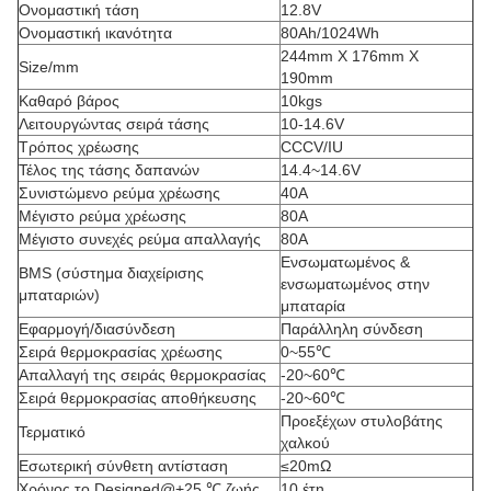
Ονομαστική τάση
12.8V
Ονομαστική ικανότητα
80Ah/1024Wh
244mm X 176mm X
Size/mm
190mm
Καθαρό βάρος
10kgs
Λειτουργώντας σειρά τάσης
10-14.6V
Τρόπος χρέωσης
CCCV/IU
Τέλος της τάσης δαπανών
14.4~14.6V
Συνιστώμενο ρεύμα χρέωσης
40A
Μέγιστο ρεύμα χρέωσης
80A
Μέγιστο συνεχές ρεύμα απαλλαγής
80A
Ενσωματωμένος &
BMS (σύστημα διαχείρισης
ενσωματωμένος στην
μπαταριών)
μπαταρία
Εφαρμογή/διασύνδεση
Παράλληλη σύνδεση
Σειρά θερμοκρασίας χρέωσης
0~55℃
Απαλλαγή της σειράς θερμοκρασίας
-20~60℃
Σειρά θερμοκρασίας αποθήκευσης
-20~60℃
Προεξέχων στυλοβάτης
Τερματικό
χαλκού
Εσωτερική σύνθετη αντίσταση
≤20mΩ
Χρόνος το Designed@+25 ℃ ζωής
10 έτη