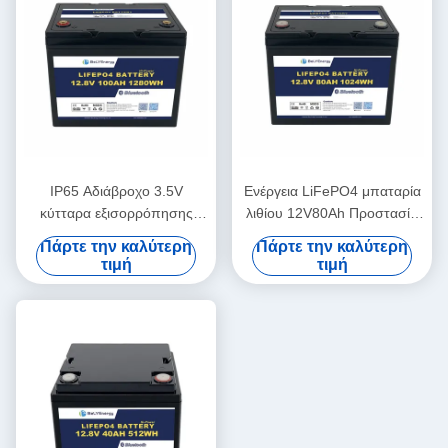
IP65 Αδιάβροχο 3.5V
Ενέργεια LiFePO4 μπαταρία
κύτταρα εξισορρόπησης
λιθίου 12V80Ah Προστασία
μπαταρίας λιθίου 12V100Ah
από την τάση 14.6V
Πάρτε την καλύτερη
Πάρτε την καλύτερη
Ηλιακή μπαταρία λιθίου
τιμή
τιμή