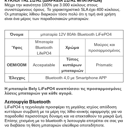
ΚΥΚΛΟΙ ΤΗΣ ΖΩΉΣ (ΔΙΑΡΚΕΙΑ ΖΩΉΣ ΜΠΑΤΑΡΙΩΝ)
Μέχρι την ικανότητα 100% για 3.000 κύκλους στους
συνιστώμενους όρους. Το χαρακτηριστικό SLA έχει 400 κύκλους.
Οι μπαταρίες λίθιου διαρκούν τόσο πολύ ότι η τιμή ανά χρήση
είναι ένα μέρος των παραδοσιακών μπαταριών.
Όνομα
μπαταρία 12V 80Ah Bluetooth LiFePO4
Μπαταρία
Μαύρος και
Ύφος
Bluetooth
Χρώμα
προσαρμοσμένος
LifePO4
Τύπος
OEM/ODM
Accepatable
κυττάρων
Prismatic
μπαταριών
Έλεγχος
Bluetooth 4,0 με Smartphone APP
Η μπαταρία Bely LiFePO4 αναπτύσσει τις προσαρμοσμένες
λύσεις μπαταριών για κάθε αγορά.
Λειτουργία Bluetooth
LiFePO4 η τεχνολογία προσφέρει τη μεγάλης ισχύος απόδοση
κυττάρων συμβατή με τα μέρη της λίθιο-ιονικής εφαρμογής για να
παραδοθεί περισσότερη δύναμη και να επεκταθούν τα μακρά ζωή.
Επίσης χτισμένη με το bluetooth η λειτουργία επιτρέπει σε σας για
να διαβάσει τη θέση μπαταριών ελεύθερα οποτεδήποτε.