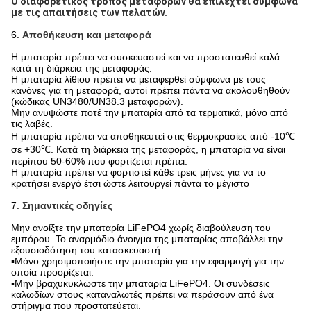
Ο διαφορετικός τρόπος μεταφορών θα επιλεχτεί σύμφωνα 
με τις απαιτήσεις των πελατών.
6.
Αποθήκευση και μεταφορά
Η μπαταρία πρέπει να συσκευαστεί και να προστατευθεί καλά
κατά τη διάρκεια της μεταφοράς.
Η μπαταρία λίθιου πρέπει να μεταφερθεί σύμφωνα με τους
κανόνες για τη μεταφορά, αυτοί πρέπει πάντα να ακολουθηθούν
(κώδικας UN3480/UN38.3 μεταφορών).
Μην ανυψώστε ποτέ την μπαταρία από τα τερματικά, μόνο από
τις λαβές.
Η μπαταρία πρέπει να αποθηκευτεί στις θερμοκρασίες από -10℃
σε +30℃. Κατά τη διάρκεια της μεταφοράς, η μπαταρία να είναι
περίπου 50-60% που φορτίζεται πρέπει.
Η μπαταρία πρέπει να φορτιστεί κάθε τρεις μήνες για να το
κρατήσει ενεργό έτσι ώστε λειτουργεί πάντα το μέγιστο
7.
Σημαντικές οδηγίες
Μην ανοίξτε την μπαταρία LiFePO4 χωρίς διαβούλευση του
εμπόρου. Το αναρμόδιο άνοιγμα της μπαταρίας αποβάλλει την
εξουσιοδότηση του κατασκευαστή.
▪Μόνο χρησιμοποιήστε την μπαταρία για την εφαρμογή για την
οποία προορίζεται.
▪Μην βραχυκυκλώστε την μπαταρία LiFePO4. Οι συνδέσεις
καλωδίων στους καταναλωτές πρέπει να περάσουν από ένα
στήριγμα που προστατεύεται.