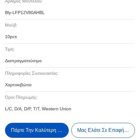
Αριθμός Μοντέλου:
Bly-LFP12V80AHBL
Μούβ:
10pcs
Τιμή:
Διαπραγματεύσιμα
Πληροφορίες Συσκευασίας:
Χαρτοκιβώτιο
Όροι Πληρωμής:
L/C, D/A, D/P, T/T, Western Union
Πάρτε Την Καλύτερη Τιμή
Μας Ελάτε Σε Επαφή Με