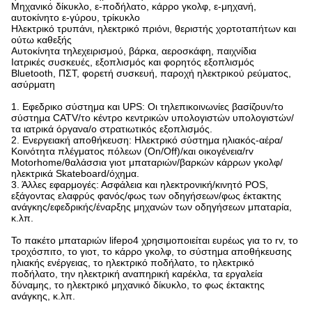
Μηχανικό δίκυκλο, ε-ποδήλατο, κάρρο γκολφ, ε-μηχανή,
αυτοκίνητο ε-γύρου, τρίκυκλο
Ηλεκτρικό τρυπάνι, ηλεκτρικό πριόνι, θεριστής χορτοταπήτων και
ούτω καθεξής
Αυτοκίνητα τηλεχειρισμού, βάρκα, αεροσκάφη, παιχνίδια
Ιατρικές συσκευές, εξοπλισμός και φορητός εξοπλισμός
Bluetooth, ΠΣΤ, φορετή συσκευή, παροχή ηλεκτρικού ρεύματος,
ασύρματη
1.
Εφεδρικο σύστημα και UPS: Οι τηλεπικοινωνίες βασίζουν/το
σύστημα CATV/το κέντρο κεντρικών υπολογιστών υπολογιστών/
τα ιατρικά όργανα/ο στρατιωτικός εξοπλισμός.
2. Ενεργειακή αποθήκευση: Ηλεκτρικό σύστημα ηλιακός-αέρα/
Κοινότητα πλέγματος πόλεων (On/Off)/και οικογένεια/rv
Motorhome/θαλάσσια γιοτ μπαταριών/βαρκών κάρρων γκολφ/
ηλεκτρικά Skateboard/όχημα.
3. Άλλες εφαρμογές: Ασφάλεια και ηλεκτρονική/κινητό POS,
εξάγοντας ελαφρύς φανός/φως των οδηγήσεων/φως έκτακτης
ανάγκης/εφεδρικής/έναρξης μηχανών των οδηγήσεων μπαταρία,
κ.λπ.
Το πακέτο μπαταριών lifepo4 χρησιμοποιείται ευρέως για το rv, το
τροχόσπιτο, το γιοτ, το κάρρο γκολφ, το σύστημα αποθήκευσης
ηλιακής ενέργειας, το ηλεκτρικό ποδήλατο, το ηλεκτρικό
ποδήλατο, την ηλεκτρική αναπηρική καρέκλα, τα εργαλεία
δύναμης, το ηλεκτρικό μηχανικό δίκυκλο, το φως έκτακτης
ανάγκης, κ.λπ.