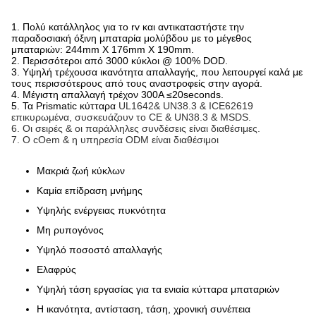
1. Πολύ κατάλληλος για το rv και αντικαταστήστε την
παραδοσιακή όξινη μπαταρία μολύβδου με το μέγεθος
μπαταριών: 244mm X 176mm X 190mm.
2. Περισσότεροι από 3000 κύκλοι @ 100% DOD.
3. Υψηλή τρέχουσα ικανότητα απαλλαγής, που λειτουργεί καλά με
τους περισσότερους από τους αναστροφείς στην αγορά.
4. Μέγιστη απαλλαγή τρέχον 300A ≤20seconds.
5. Τα Prismatic κύτταρα
UL1642& UN38.3 & ICE62619
επικυρωμένα, συσκευάζουν το CE & UN38.3 & MSDS.
6. Οι σειρές & οι παράλληλες συνδέσεις είναι διαθέσιμες.
7. Ο cOem & η υπηρεσία ODM είναι διαθέσιμοι
Μακριά ζωή κύκλων
Καμία επίδραση μνήμης
Υψηλής ενέργειας πυκνότητα
Μη ρυπογόνος
Υψηλό ποσοστό απαλλαγής
Ελαφρύς
Υψηλή τάση εργασίας για τα ενιαία κύτταρα μπαταριών
Η ικανότητα, αντίσταση, τάση, χρονική συνέπεια