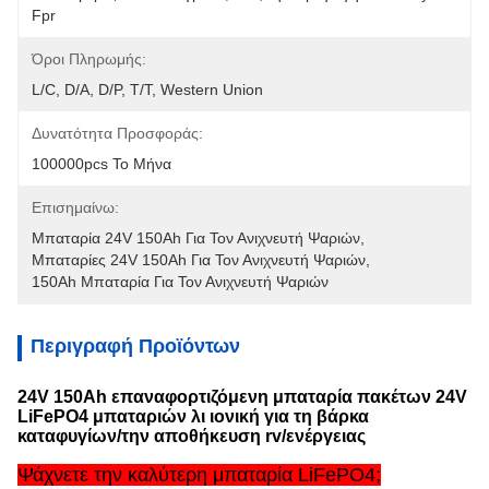
Fpr
Όροι Πληρωμής:
L/C, D/A, D/P, T/T, Western Union
Δυνατότητα Προσφοράς:
100000pcs Το Μήνα
Επισημαίνω:
Μπαταρία 24V 150Ah Για Τον Ανιχνευτή Ψαριών
, 
Μπαταρίες 24V 150Ah Για Τον Ανιχνευτή Ψαριών
, 
150Ah Μπαταρία Για Τον Ανιχνευτή Ψαριών
Περιγραφή Προϊόντων
24V 150Ah επαναφορτιζόμενη μπαταρία πακέτων 24V
LiFePO4 μπαταριών λι ιονική για τη βάρκα
καταφυγίων/την αποθήκευση rv/ενέργειας
Ψάχνετε την καλύτερη μπαταρία LiFePO4;