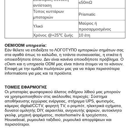
≤50mΩ
αντίσταση
Τύπος κυττάρων
Prismatic
μπαταριών
Μαύρος ή
Υλικό
προσαρμοσμένος
Χρόνος @+25℃ ζωής
10 έτη
OEM/ODM υπηρεσία:
Εάν θέλετε να επιδείξετε το ΛΟΓΟΤΥΠΟ εμπορικών σημάτων σας
στα αγαθά όπως το καλώδιο, η τσάντα συσκευασίας, η ετικέτα ή
οποιεσδήποτε όπου. Δεν είναι κανένα οποιοδήποτε πρόβλημα. Ο
cOem και η υπηρεσία ODM μας είναι πάντα έτοιμοι να το κάνουν.
Επαφή με την ομάδα πωλήσεών μας για να πάρει περισσότερα
informations για μας και τα προϊόντα.
ΤΟΜΕΙΣ ΕΦΑΡΜΟΓΗΣ
Οι μπαταρίες φωσφορικού άλατος σιδήρου λίθιού μας μπορούν
να χρησιμοποιηθούν στις ακόλουθες περιοχές: Σύστημα
αποθήκευσης εγχώριας ενέργειας, στήριγμα UPS, φωτισμός,
κάμερες digital/CCTV, φορητή TV, ε-ρομπότ, ηλεκτρικά οχήματα,
δυνατοί ομιλητής DIY, αεραντλία, ανιχνευτής ψαριών, αυτοκίνητο
γκολφ, μηχανή ψαρέματος, motorhome/rv & τροχόσπιτο,
Houseboat, ρυμουλκό ταξιδιού, ρυμουλκό απορρίψεων και
περισσότεροι.