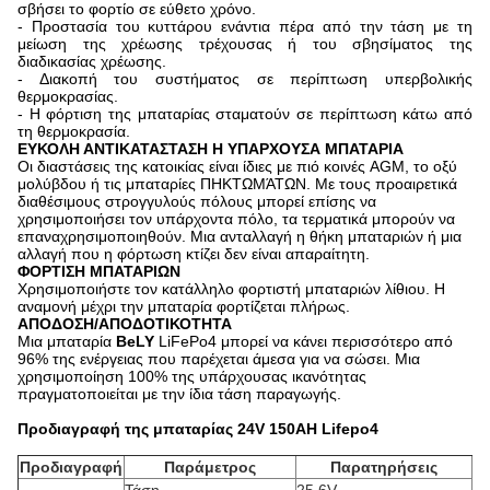
σβήσει το φορτίο σε εύθετο χρόνο.
- Προστασία του κυττάρου ενάντια πέρα από την τάση με τη
μείωση της χρέωσης τρέχουσας ή του σβησίματος της
διαδικασίας χρέωσης.
- Διακοπή του συστήματος σε περίπτωση υπερβολικής
θερμοκρασίας.
- Η φόρτιση της μπαταρίας σταματούν σε περίπτωση κάτω από
τη θερμοκρασία.
ΕΥΚΟΛΗ ΑΝΤΙΚΑΤΑΣΤΑΣΗ Η ΥΠΑΡΧΟΥΣΑ ΜΠΑΤΑΡΙΑ
Οι διαστάσεις της κατοικίας είναι ίδιες με πιό κοινές AGM, το οξύ
μολύβδου ή τις μπαταρίες ΠΗΚΤΩΜΆΤΩΝ. Με τους προαιρετικά
διαθέσιμους στρογγυλούς πόλους μπορεί επίσης να
χρησιμοποιήσει τον υπάρχοντα πόλο, τα τερματικά μπορούν να
επαναχρησιμοποιηθούν. Μια ανταλλαγή η θήκη μπαταριών ή μια
αλλαγή που η φόρτωση κτίζει δεν είναι απαραίτητη.
ΦΟΡΤΙΣΗ ΜΠΑΤΑΡΙΩΝ
Χρησιμοποιήστε τον κατάλληλο φορτιστή μπαταριών λίθιου. Η
αναμονή μέχρι την μπαταρία φορτίζεται πλήρως.
ΑΠΟΔΟΣΗ/ΑΠΟΔΟΤΙΚΟΤΗΤΑ
Μια μπαταρία
BeLY
LiFePo4 μπορεί να κάνει περισσότερο από
96% της ενέργειας που παρέχεται άμεσα για να σώσει. Μια
χρησιμοποίηση 100% της υπάρχουσας ικανότητας
πραγματοποιείται με την ίδια τάση παραγωγής.
Προδιαγραφή της μπαταρίας 24V 150AH Lifepo4
Προδιαγραφή
Παράμετρος
Παρατηρήσεις