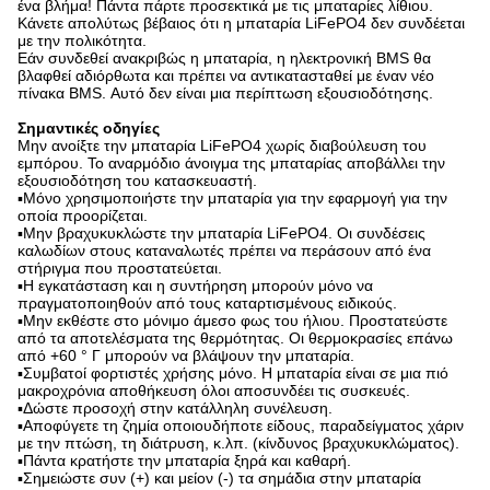
ένα βλήμα! Πάντα πάρτε προσεκτικά με τις μπαταρίες λίθιου.
Κάνετε απολύτως βέβαιος ότι η μπαταρία LiFePO4 δεν συνδέεται
με την πολικότητα.
Εάν συνδεθεί ανακριβώς η μπαταρία, η ηλεκτρονική BMS θα
βλαφθεί αδιόρθωτα και πρέπει να αντικατασταθεί με έναν νέο
πίνακα BMS. Αυτό δεν είναι μια περίπτωση εξουσιοδότησης.
Σημαντικές οδηγίες
Μην ανοίξτε την μπαταρία LiFePO4 χωρίς διαβούλευση του
εμπόρου. Το αναρμόδιο άνοιγμα της μπαταρίας αποβάλλει την
εξουσιοδότηση του κατασκευαστή.
▪Μόνο χρησιμοποιήστε την μπαταρία για την εφαρμογή για την
οποία προορίζεται.
▪Μην βραχυκυκλώστε την μπαταρία LiFePO4. Οι συνδέσεις
καλωδίων στους καταναλωτές πρέπει να περάσουν από ένα
στήριγμα που προστατεύεται.
▪Η εγκατάσταση και η συντήρηση μπορούν μόνο να
πραγματοποιηθούν από τους καταρτισμένους ειδικούς.
▪Μην εκθέστε στο μόνιμο άμεσο φως του ήλιου. Προστατεύστε
από τα αποτελέσματα της θερμότητας. Οι θερμοκρασίες επάνω
από +60 ° Γ μπορούν να βλάψουν την μπαταρία.
▪Συμβατοί φορτιστές χρήσης μόνο. Η μπαταρία είναι σε μια πιό
μακροχρόνια αποθήκευση όλοι αποσυνδέει τις συσκευές.
▪Δώστε προσοχή στην κατάλληλη συνέλευση.
▪Αποφύγετε τη ζημία οποιουδήποτε είδους, παραδείγματος χάριν
με την πτώση, τη διάτρυση, κ.λπ. (κίνδυνος βραχυκυκλώματος).
▪Πάντα κρατήστε την μπαταρία ξηρά και καθαρή.
▪Σημειώστε συν (+) και μείον (-) τα σημάδια στην μπαταρία