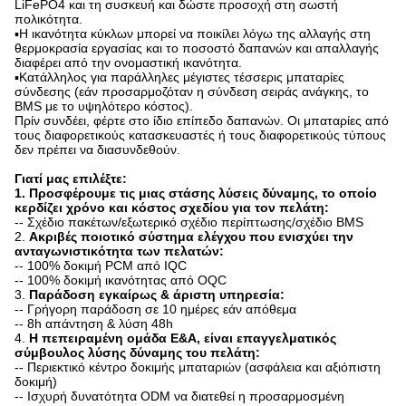
LiFePO4 και τη συσκευή και δώστε προσοχή στη σωστή
πολικότητα.
▪Η ικανότητα κύκλων μπορεί να ποικίλει λόγω της αλλαγής στη
θερμοκρασία εργασίας και το ποσοστό δαπανών και απαλλαγής
διαφέρει από την ονομαστική ικανότητα.
▪Κατάλληλος για παράλληλες μέγιστες τέσσερις μπαταρίες
σύνδεσης (εάν προσαρμοζόταν η σύνδεση σειράς ανάγκης, το
BMS με το υψηλότερο κόστος).
Πρίν συνδέει, φέρτε στο ίδιο επίπεδο δαπανών. Οι μπαταρίες από
τους διαφορετικούς κατασκευαστές ή τους διαφορετικούς τύπους
δεν πρέπει να διασυνδεθούν.
Γιατί μας επιλέξτε:
1. Προσφέρουμε τις μιας στάσης λύσεις δύναμης, το οποίο
κερδίζει χρόνο και κόστος σχεδίου για τον πελάτη:
-- Σχέδιο πακέτων/εξωτερικό σχέδιο περίπτωσης/σχέδιο BMS
2.
Ακριβές ποιοτικό σύστημα ελέγχου που ενισχύει την
ανταγωνιστικότητα των πελατών:
-- 100% δοκιμή PCM από IQC
-- 100% δοκιμή ικανότητας από OQC
3.
Παράδοση εγκαίρως & άριστη υπηρεσία:
-- Γρήγορη παράδοση σε 10 ημέρες εάν απόθεμα
-- 8h απάντηση & λύση 48h
4.
Η πεπειραμένη ομάδα Ε&Α, είναι επαγγελματικός
σύμβουλος λύσης δύναμης του πελάτη:
-- Περιεκτικό κέντρο δοκιμής μπαταριών (ασφάλεια και αξιόπιστη
δοκιμή)
-- Ισχυρή δυνατότητα ODM να διατεθεί η προσαρμοσμένη