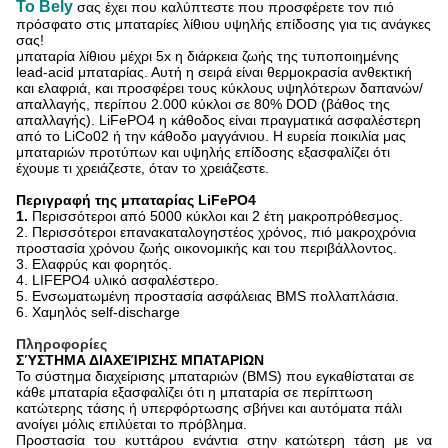
Το Bely
σας έχει που καλύπτεστε που προσφέρετε τον πιό
πρόσφατο στις μπαταρίες λίθιου υψηλής επίδοσης για τις ανάγκες
σας!
μπαταρία λίθιου μέχρι 5x η διάρκεια ζωής της τυποποιημένης
lead-acid μπαταρίας. Αυτή η σειρά είναι θερμοκρασία ανθεκτική
και ελαφριά, και προσφέρει τους κύκλους υψηλότερων δαπανών/
απαλλαγής, περίπου 2.000 κύκλοι σε 80% DOD (βάθος της
απαλλαγής). LiFePO4 η κάθοδος είναι πραγματικά ασφαλέστερη
από το LiCo02 ή την κάθοδο μαγγάνιου. Η ευρεία ποικιλία μας
μπαταριών προτύπων και υψηλής επίδοσης εξασφαλίζει ότι
έχουμε τι χρειάζεστε, όταν το χρειάζεστε.
Περιγραφή της μπαταρίας LiFePO4
1.
Περισσότεροι από 5000 κύκλοι και 2 έτη μακροπρόθεσμος.
2. Περισσότεροι επανακαταλογηστέος χρόνος, πιό μακροχρόνια
προστασία χρόνου ζωής οικονομικής και του περιβάλλοντος.
3. Ελαφρύς και φορητός.
4. LIFEPO4 υλικό ασφαλέστερο.
5. Ενσωματωμένη προστασία ασφάλειας BMS πολλαπλάσια.
6.
Χαμηλός self-discharge
Πληροφορίες
ΣΎΣΤΗΜΑ ΔΙΑΧΕΊΡΙΣΗΣ ΜΠΑΤΑΡΙΩΝ
Το σύστημα διαχείρισης μπαταριών (BMS) που εγκαθίσταται σε
κάθε μπαταρία εξασφαλίζει ότι η μπαταρία σε περίπτωση
κατώτερης τάσης ή υπερφόρτωσης σβήνει και αυτόματα πάλι
ανοίγει μόλις επιλύεται το πρόβλημα.
Προστασία του κυττάρου ενάντια στην κατώτερη τάση με να