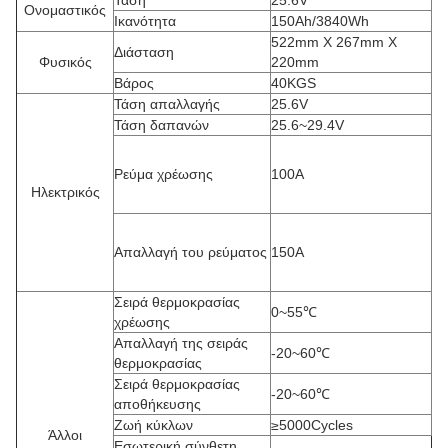
Τάση
25.6V
Ονομαστικός
Ικανότητα
150Ah/3840Wh
522mm X 267mm X
Διάσταση
Φυσικός
220mm
Βάρος
40KGS
Τάση απαλλαγής
25.6V
Τάση δαπανών
25.6~29.4V
Ρεύμα χρέωσης
100A
Ηλεκτρικός
Απαλλαγή του ρεύματος
150A
Σειρά θερμοκρασίας
0~55℃
χρέωσης
Απαλλαγή της σειράς
-20~60℃
θερμοκρασίας
Σειρά θερμοκρασίας
-20~60℃
αποθήκευσης
Ζωή κύκλων
≥5000Cycles
Άλλοι
Εσωτερική σύνθετη