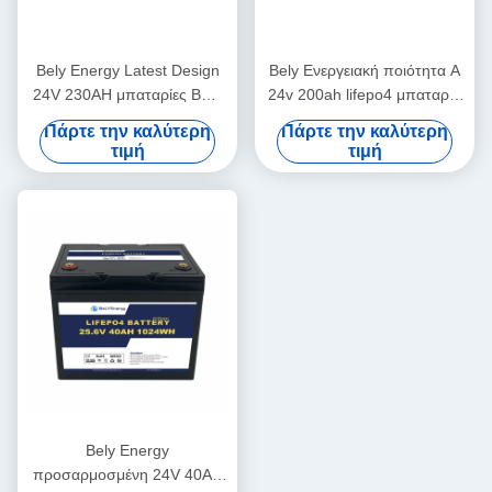
Bely Energy Latest Design
Bely Ενεργειακή ποιότητα Α
24V 230AH μπαταρίες Bms
24v 200ah lifepo4 μπαταρία
Για ιατρικό σκάφος σκούτερ
Rv Solar Lifepo4 Marine
Πάρτε την καλύτερη
Πάρτε την καλύτερη
μπαταρία βαθύ κύκλο
τιμή
τιμή
Bely Energy
προσαρμοσμένη 24V 40AH