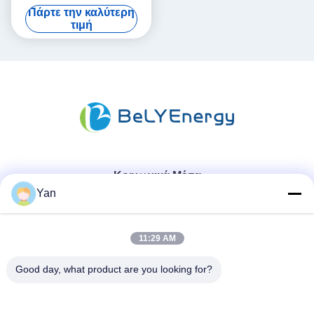
μπαταρία για το σταθμό
Πάρτε την καλύτερη
επικοινωνίας UPS ιατρική
τιμή
Κοινωνικά Μέσα
Yan
Γρήγορη επικοινωνία
11:29 AM
Τηλ.:
Good day, what product are you looking for?
86-20-82038494
Ηλεκτρονικό ταχυδρομείο