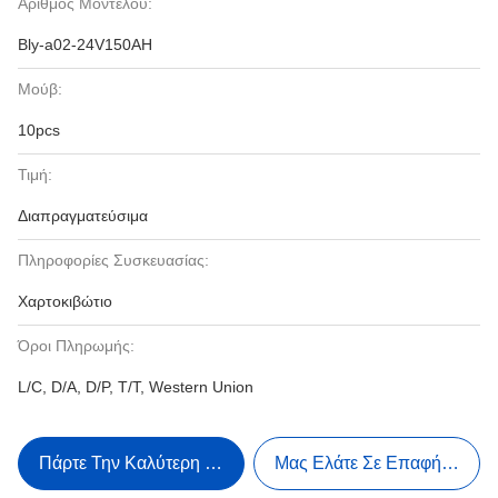
Αριθμός Μοντέλου:
Bly-a02-24V150AH
Μούβ:
10pcs
Τιμή:
Διαπραγματεύσιμα
Πληροφορίες Συσκευασίας:
Χαρτοκιβώτιο
Όροι Πληρωμής:
L/C, D/A, D/P, T/T, Western Union
Πάρτε Την Καλύτερη Τιμή
Μας Ελάτε Σε Επαφή Με