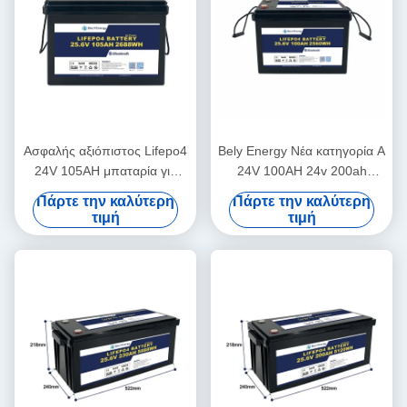
Ασφαλής αξιόπιστος Lifepo4
Bely Energy Νέα κατηγορία Α
24V 105AH μπαταρία για
24V 100AH 24v 200ah
αποθήκευση ενέργειας
lifepo4 μπαταρία για
Πάρτε την καλύτερη
Πάρτε την καλύτερη
Ηλιακό σύστημα ενέργειας
τροφοδοσία φορτηγών
τιμή
τιμή
Ναυτικό