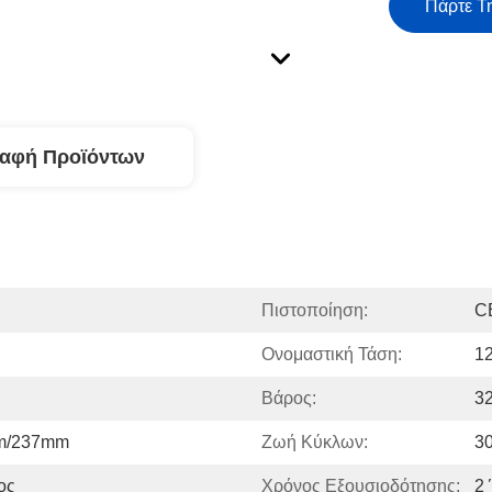
Πάρτε Τ
ραφή Προϊόντων
Πιστοποίηση:
C
Ονομαστική Τάση:
1
Βάρος:
3
m/237mm
Ζωή Κύκλων:
3
ος
Χρόνος Εξουσιοδότησης:
2