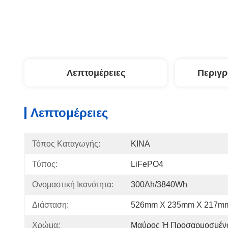
Λεπτομέρειες
Περιγ
Λεπτομέρειες
Τόπος Καταγωγής:
ΚΙΝΑ
Τύπος:
LiFePO4
Ονομαστική Ικανότητα:
300Ah/3840Wh
Διάσταση:
526mm X 235mm Χ 217m
Χρώμα:
Μαύρος Ή Προσαρμοσμέν