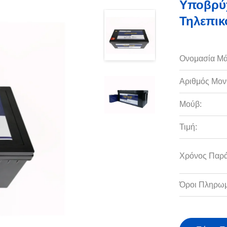
Υποβρύχ
Τηλεπικ
Ονομασία Μά
Αριθμός Μον
Μούβ:
Τιμή:
Χρόνος Παρ
Όροι Πληρωμ