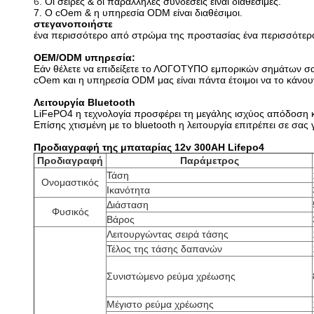
6.
Οι σειρές & οι παράλληλες συνδέσεις είναι διαθέσιμες.
7. Ο cOem & η υπηρεσία ODM είναι διαθέσιμοι.
στεγανοποιήστε
ένα περισσότερο από στρώμα της προστασίας ένα περισσότερ
OEM/ODM υπηρεσία:
Εάν θέλετε να επιδείξετε το ΛΟΓΟΤΥΠΟ εμπορικών σημάτων σας
cOem και η υπηρεσία ODM μας είναι πάντα έτοιμοι να το κάνου
Λειτουργία Bluetooth
LiFePO4 η τεχνολογία προσφέρει τη μεγάλης ισχύος απόδοση κ
Επίσης χτισμένη με το bluetooth η λειτουργία επιτρέπει σε σα
Προδιαγραφή της μπαταρίας 12v 300AH Lifepo4
Προδιαγραφή
Παράμετρος
Τάση
Ονομαστικός
Ικανότητα
Διάσταση
Φυσικός
Βάρος
Λειτουργώντας σειρά τάσης
Τέλος της τάσης δαπανών
Συνιστώμενο ρεύμα χρέωσης
Μέγιστο ρεύμα χρέωσης