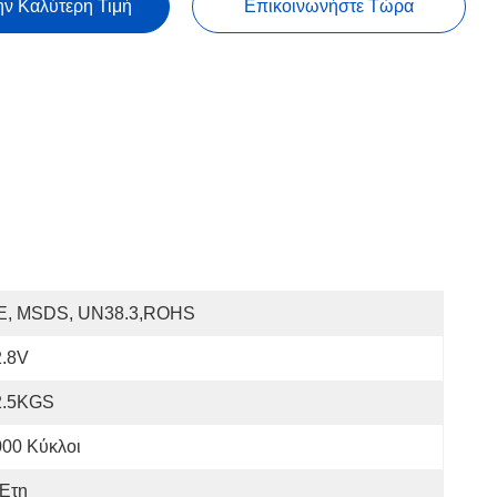
ην Καλύτερη Τιμή
Επικοινωνήστε Τώρα
E, MSDS, UN38.3,ROHS
2.8V
2.5KGS
000 Κύκλοι
 Έτη