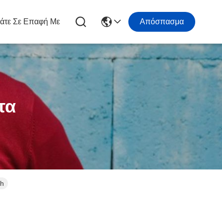
άτε Σε Επαφή Με
Απόσπασμα
τα
th