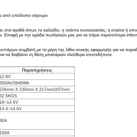
ο από υπόλοιπο σίγουρο
 στα αγαθά όπως το καλώδιο, η τσάντα συσκευασίας, η ετικέτα ή οπο
ν. Επαφή με την ομάδα πωλήσεών μας για να πάρει περισσότερα informa
υττάρων συμβατή με τα μέρη της λίθιο-ιονικής εφαρμογής για να παρα
ς για να διαβάσει τη θέση μπαταριών ελεύθερα οποτεδήποτε.
Παρατηρήσεις
12.8V
300Ah/3840Wh
526mm X 235mm Χ 217mm/237mm
32.5KGS
10~14.6V
14.4~14.6V
80A
150A