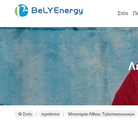
Σπίτι
Πε
Λ
Σπίτι
προϊόντα
Μπαταρία Λίθιου Τηλεπικοινωνιών