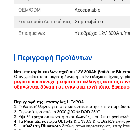
OEM/ODM:
Accepatable
Συσκευασία Λεπτομέρειες:
Χαρτοκιβώτιο
Επισημαίνω:
Υποβρύχιο 12V 300Ah
, 
Υπ
Περιγραφή Προϊόντων
Νέα μπαταρία κύκλων σχεδίου 12V 300Ah βαθιά με Blueto
Όταν χρειάζεστε τη μέγιστη δύναμη σε
ένα
ελάχιστο ίχνος, γυρί
μέγιστα και συνεχή ρεύματα απαλλαγής από τις συνη
οδηγώντας δύναμη σε έναν συμπαγή τύπο. Εφαρμοσ
Περιγραφή της μπαταρίας LiFePO4
1.
Πολύ κατάλληλος για το rv και αντικαταστήστε την παραδοσ
2.
Περισσότερο από το 3000@90 % DOD 25℃.
3. Υψηλή τρέχουσα ικανότητα απαλλαγής, που λειτουργεί καλά
4. Τα Prismatic κύτταρα UL1642 & UN38.3 & ICE62619 επικυρ
5.
Η σύνδεση Bluetooth
διπλωμάτων ευρεσιτεχνίας, επιτρέπει