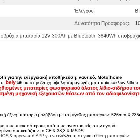
Έλεγχος:
Bl
Δυνατότητα Προσφοράς:
1
οβρύχια μπαταρία 12V 300Ah με Bluetooth
, 
3840Wh υποβρύχια 
oth για την ενεργειακή αποθήκευση, ναυτικό, Motorhome
bely
στε
λίθιου στην έξοχη υψηλή παραγωγής μπαταρία κύκλων λίθιου 
θισμένες μπαταρίες φωσφορικού άλατος λίθιο-σιδήρου του 
μένη μηχανική εξεχουσών θέσεων από τον αδιαφιλονίκητ
ιακή όξινη μπαταρία μολύβδου με το μέγεθος μπαταριών:
526mm X 235
 με τους περισσότερους από τους αναστροφείς στην αγορά.
ωμένα, συσκευάζουν το CE & 38,3 & MSDS.
 IOS & αρρενωπό APP για να ελέγξει τη στιγμιαία θέση μπαταριών.