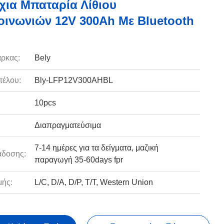
ια Μπαταρία Λίθιου
οινωνιών 12V 300Ah Με Bluetooth
ρκας:
Bely
τέλου:
Bly-LFP12V300AHBL
10pcs
Διαπραγματεύσιμα
7-14 ημέρες για τα δείγματα, μαζική
άδοσης:
παραγωγή 35-60days fpr
ής:
L/C, D/A, D/P, T/T, Western Union