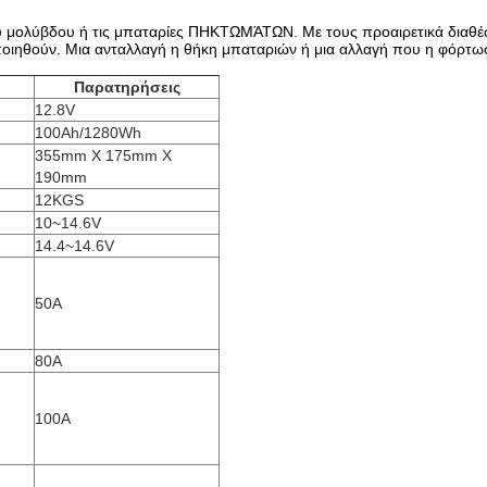
το οξύ μολύβδου ή τις μπαταρίες ΠΗΚΤΩΜΆΤΩΝ. Με τους προαιρετικά δια
ιηθούν. Μια ανταλλαγή η θήκη μπαταριών ή μια αλλαγή που η φόρτωση 
Παρατηρήσεις
12.8V
100Ah/1280Wh
355mm X 175mm X
190mm
12KGS
10~14.6V
14.4~14.6V
50A
80A
100A