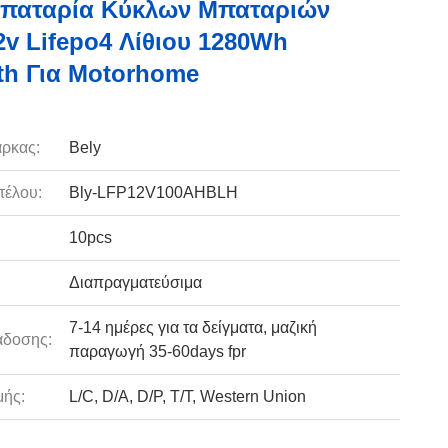
Μπαταρία Κύκλων Μπαταριών
2v Lifepo4 Λίθιου 1280Wh
th Για Motorhome
ρκας:
Bely
τέλου:
Bly-LFP12V100AHBLH
10pcs
Διαπραγματεύσιμα
7-14 ημέρες για τα δείγματα, μαζική
άδοσης:
παραγωγή 35-60days fpr
ής:
L/C, D/A, D/P, T/T, Western Union