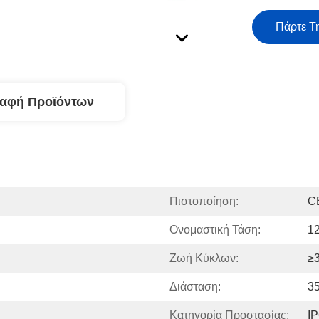
Πάρτε Τ
ραφή Προϊόντων
Πιστοποίηση:
C
Ονομαστική Τάση:
1
Ζωή Κύκλων:
≥
Διάσταση:
3
Κατηγορία Προστασίας:
I