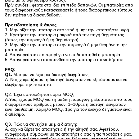
Πρίν συνδέει, φέρτε στο ίδιο επίπεδο δαπανών. Οι μπαταρίες από
τους διαφορετικούς κατασκευαστές ή τους διαφορετικούς τύπους
δεν πρέπει να διασυνδεθούν.
Προειδοποίηση & άκρες
1.
Μην ρίξτε την μπαταρία στο νερό ή μην την καταστήστε υγρή
2. Κρατήστε την μπαταρία μακρυά από την πηγή θερμότητας
(όπως την πυρκαγιά ή τη θερμάστρα)
3. Μην ρίξτε την μπαταρία στην πυρκαγιά ή μην θερμάνετε την
μπαταρία
4. Απαγορεύστε στο σφυρί για να ποδοπατηθεί η μπαταρία
5. Απαγορεύστε να αποσυνθέσει την μπαταρία οπωσδήποτε.
FAQ:
Q1.
Μπορώ να έχω μια διαταγή δειγμάτων;
Α. Ναι, χαιρετίζουμε τη διαταγή δειγμάτων να εξετάσουμε και να
ελέγξουμε την ποιότητα.
Q2.
Έχετε οποιοδήποτε όριο MOQ;
A.Yes, έχουμε MOQ για τη μαζική παραγωγή, εξαρτάται από τους
διαφορετικούς αριθμούς μερών. 1~10pcs η διαταγή δειγμάτων
είναι διαθέσιμη. Χαμηλό MOQ, 1pc για τον έλεγχο δειγμάτων είναι
διαθέσιμο.
Q3. Πώς να συνεχίσει με μια διαταγή;
Α. αρχικά ξέρτε τις απαιτήσεις ή την αίτησή σας. Αφετέρου,
αναφέρουμε σύμφωνα με τις απαιτήσεις σας ή τις προτάσεις μας.
Τρίτον ο πελάτης επιβεβαιώνει τα δείγματα και τοποθετεί μια