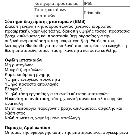
Κατηγορία προστασίας
IP65
Τύπος κυττάρων
Prismatic
μπαταριών
Σύστημα διαχείρισης μπαταριών (BMS)
Διακοπή ενεργητικής ισορροπώντας (ενεργός ισορροπία
προαιρετική), χαμηλής τάσης, διακοπή υψηλής τάσης, προστασία
βραχυκυκλώματος και προστασία θερμοκρασίας για την
αυξανόμενη απόδοση και τη μακρύτερη ζωή. Εκτός αυτού,
λειτουργία Bluetooth για την επιλογή που επιτρέπει να ελεγχθεί η
θέση μπαταριών, όπως, τάση, ικανότητα και ούτω καθεξής.
Οφέλη μπαταριών
Μη ρυπογόνος
Μακριά ζωή κύκλων
Καμία επίδραση μνήμης
Υψηλής ενέργειας πυκνότητα
Υψηλό ποσοστό απαλλαγής
Ελαφρύς
Υψηλή τάση εργασίας για τα ενιαία κύτταρα μπαταριών
Η ικανότητα, αντίσταση, τάση, χρονική συνέπεια πλατφορμών
είναι καλή
Με τη λειτουργία παραγωγής βραχυκυκλώματος, ασφαλής και
αξιόπιστος
Καλή συνέπεια, χαμηλή μόνη απαλλαγή
Περιοχές Applicantion
Οι τομείς της εφαρμογής αυτής της μπαταρίας είναι συγκεκριμένα