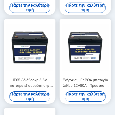
260A
μπαταρία 12,8V ABS
Πάρτε την καλύτερη
Πάρτε την καλύτερη
τιμή
τιμή
IP65 Αδιάβροχο 3.5V
Ενέργεια LiFePO4 μπαταρία
κύτταρα εξισορρόπησης
λιθίου 12V80Ah Προστασία
μπαταρίας λιθίου 12V100Ah
από την τάση 14.6V
Πάρτε την καλύτερη
Πάρτε την καλύτερη
Ηλιακή μπαταρία λιθίου
τιμή
τιμή