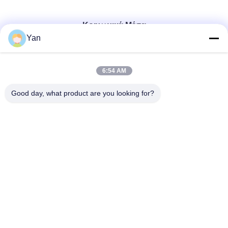
Κοινωνικά Μέσα
Yan
Γρήγορη επικοινωνία
6:54 AM
Τηλ.:
Good day, what product are you looking for?
86-20-82038494
Ηλεκτρονικό ταχυδρομείο
sales@szbely.com
Διεύθυνση:
4/F, No. 1 Building, HuaWei KeGu Industry Park, Dalingshan
Town, Dongguan, Guangdong, China. Τ.Κ.: 523000
Πολιτική μυστικότητας
|
Sitemap