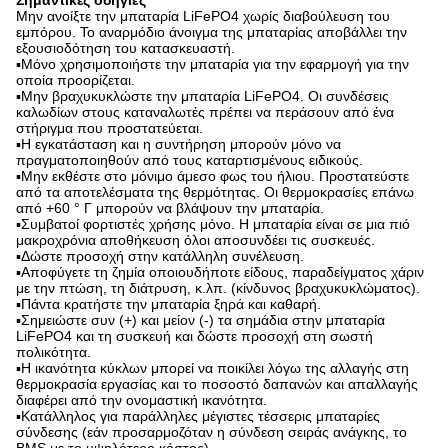
Μην ανοίξτε την μπαταρία LiFePO4 χωρίς διαβούλευση του
εμπόρου. Το αναρμόδιο άνοιγμα της μπαταρίας αποβάλλει την
εξουσιοδότηση του κατασκευαστή.
▪Μόνο χρησιμοποιήστε την μπαταρία για την εφαρμογή για την
οποία προορίζεται.
▪Μην βραχυκυκλώστε την μπαταρία LiFePO4. Οι συνδέσεις
καλωδίων στους καταναλωτές πρέπει να περάσουν από ένα
στήριγμα που προστατεύεται.
▪Η εγκατάσταση και η συντήρηση μπορούν μόνο να
πραγματοποιηθούν από τους καταρτισμένους ειδικούς.
▪Μην εκθέστε στο μόνιμο άμεσο φως του ήλιου. Προστατεύστε
από τα αποτελέσματα της θερμότητας. Οι θερμοκρασίες επάνω
από +60 ° Γ μπορούν να βλάψουν την μπαταρία.
▪Συμβατοί φορτιστές χρήσης μόνο. Η μπαταρία είναι σε μια πιό
μακροχρόνια αποθήκευση όλοι αποσυνδέει τις συσκευές.
▪Δώστε προσοχή στην κατάλληλη συνέλευση.
▪Αποφύγετε τη ζημία οποιουδήποτε είδους, παραδείγματος χάριν
με την πτώση, τη διάτρυση, κ.λπ. (κίνδυνος βραχυκυκλώματος).
▪Πάντα κρατήστε την μπαταρία ξηρά και καθαρή.
▪Σημειώστε συν (+) και μείον (-) τα σημάδια στην μπαταρία
LiFePO4 και τη συσκευή και δώστε προσοχή στη σωστή
πολικότητα.
▪Η ικανότητα κύκλων μπορεί να ποικίλει λόγω της αλλαγής στη
θερμοκρασία εργασίας και το ποσοστό δαπανών και απαλλαγής
διαφέρει από την ονομαστική ικανότητα.
▪Κατάλληλος για παράλληλες μέγιστες τέσσερις μπαταρίες
σύνδεσης (εάν προσαρμοζόταν η σύνδεση σειράς ανάγκης, το
BMS με το υψηλότερο κόστος).