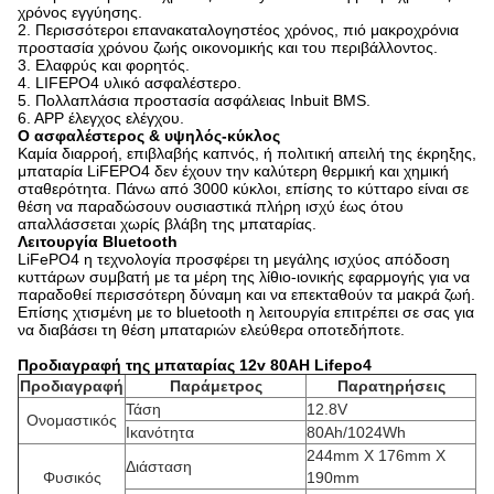
χρόνος εγγύησης.
2. Περισσότεροι επανακαταλογηστέος χρόνος, πιό μακροχρόνια
προστασία χρόνου ζωής οικονομικής και του περιβάλλοντος.
3. Ελαφρύς και φορητός.
4. LIFEPO4 υλικό ασφαλέστερο.
5. Πολλαπλάσια προστασία ασφάλειας Inbuit BMS.
6. APP έλεγχος ελέγχου.
Ο ασφαλέστερος & υψηλός-κύκλος
Καμία διαρροή, επιβλαβής καπνός, ή πολιτική απειλή της έκρηξης,
μπαταρία LiFEPO4 δεν έχουν την καλύτερη θερμική και χημική
σταθερότητα. Πάνω από 3000 κύκλοι, επίσης το κύτταρο είναι σε
θέση να παραδώσουν ουσιαστικά πλήρη ισχύ έως ότου
απαλλάσσεται χωρίς βλάβη της μπαταρίας.
Λειτουργία Bluetooth
LiFePO4 η τεχνολογία προσφέρει τη μεγάλης ισχύος απόδοση
κυττάρων συμβατή με τα μέρη της λίθιο-ιονικής εφαρμογής για να
παραδοθεί περισσότερη δύναμη και να επεκταθούν τα μακρά ζωή.
Επίσης χτισμένη με το bluetooth η λειτουργία επιτρέπει σε σας για
να διαβάσει τη θέση μπαταριών ελεύθερα οποτεδήποτε.
Προδιαγραφή της μπαταρίας 12v 80AH Lifepo4
Προδιαγραφή
Παράμετρος
Παρατηρήσεις
Τάση
12.8V
Ονομαστικός
Ικανότητα
80Ah/1024Wh
244mm X 176mm X
Διάσταση
Φυσικός
190mm