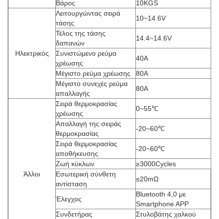
Βάρος
10KGS
Λειτουργώντας σειρά
10~14.6V
τάσης
Τέλος της τάσης
14.4~14.6V
δαπανών
Ηλεκτρικός
Συνιστώμενο ρεύμα
40A
χρέωσης
Μέγιστο ρεύμα χρέωσης
80A
Μέγιστο συνεχές ρεύμα
80A
απαλλαγής
Σειρά θερμοκρασίας
0~55℃
χρέωσης
Απαλλαγή της σειράς
-20~60℃
θερμοκρασίας
Σειρά θερμοκρασίας
-20~60℃
αποθήκευσης
Ζωή κύκλων
≥3000Cycles
Άλλοι
Εσωτερική σύνθετη
≤20mΩ
αντίσταση
Bluetooth 4,0 με
Έλεγχος
Smartphone APP
Συνδετήρας
Στυλοβάτης χαλκού