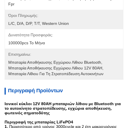
Fpr
Όροι Πληρωμής:
L/C, D/A, D/P, T/T, Western Union
Δυνατότητα Προσφοράς:
100000pcs Το Μήνα
Επισημαίνω:
Μπαταρία Αποθήκευσης Εγχώριου Λίθιου Bluetooth
, 
Μπαταρία Αποθήκευσης Εγχώριου Λίθιου 12V 80AH
, 
Μπαταρία Λίθιου Για Τη Στρατοπέδευση Αυτοκινήτων
Περιγραφή Προϊόντων
Ιονικοί κύκλοι 12V 80AH μπαταριών λίθιου με Bluetooth για
το αυτοκίνητο στρατοπέδευσης, εγχώρια αποθήκευση,
φωτεινός σηματοδότης
Περιγραφή της μπαταρίας LiFePO4
1.
Περισσότερο από χρόνος 3000cycle και 2 έτη μακροχρόνιος