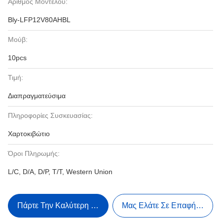
Αριθμός Μοντέλου:
Bly-LFP12V80AHBL
Μούβ:
10pcs
Τιμή:
Διαπραγματεύσιμα
Πληροφορίες Συσκευασίας:
Χαρτοκιβώτιο
Όροι Πληρωμής:
L/C, D/A, D/P, T/T, Western Union
Πάρτε Την Καλύτερη Τιμή
Μας Ελάτε Σε Επαφή Με