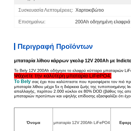
Συσκευασία Λεπτομέρειες:
Χαρτοκιβώτιο
Επισημαίνω:
200Ah οδηγημένη ελαφριά 
Περιγραφή Προϊόντων
μπαταρία λίθιου κάρρων γκολφ 12V 200Ah με Indict
Το Bely 12V 200Ah οδήγησε το ελαφρύ κύτταρο μπαταριών LiFe
Ψάχνετε την καλύτερη μπαταρία LiFePO4;
Το Bely
σας έχει που καλύπτεστε που προσφέρετε τον πιό πρό
μπαταρία λίθιου μέχρι 5x η διάρκεια ζωής της τυποποιημένης l
απαλλαγής, περίπου 2.000 κύκλοι σε 80% DOD (βάθος της απαλ
μπαταριών προτύπων και υψηλής επίδοσης εξασφαλίζει ότι έχουμ
Όνομα
μπαταρία 12V 200Ah LiFePO4
Εφαρ