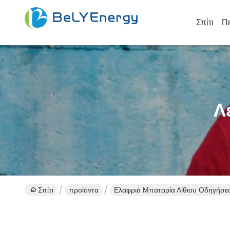
Σπίτι
Πε
Λ
Σπίτι
προϊόντα
Ελαφριά Μπαταρία Λίθιου Οδηγήσε