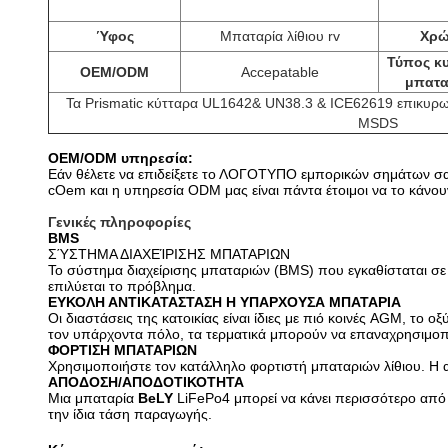
Ύφος
Μπαταρία λίθιου rv
Χρ
Τύπος κ
OEM/ODM
Accepatable
μπατα
Τα Prismatic κύτταρα
UL1642& UN38.3 & ICE62619 επικυρω
MSDS
OEM/ODM υπηρεσία:
Εάν θέλετε να επιδείξετε το ΛΟΓΟΤΥΠΟ εμπορικών σημάτων σας
cOem και η υπηρεσία ODM μας είναι πάντα έτοιμοι να το κάνου
Γενικές πληροφορίες
BMS
ΣΎΣΤΗΜΑ ΔΙΑΧΕΊΡΙΣΗΣ ΜΠΑΤΑΡΙΩΝ
Το σύστημα διαχείρισης μπαταριών (BMS) που εγκαθίσταται σε 
επιλύεται το πρόβλημα.
ΕΥΚΟΛΗ ΑΝΤΙΚΑΤΑΣΤΑΣΗ Η ΥΠΑΡΧΟΥΣΑ ΜΠΑΤΑΡΙΑ
Οι διαστάσεις της κατοικίας είναι ίδιες με πιό κοινές AGM, 
τον υπάρχοντα πόλο, τα τερματικά μπορούν να επαναχρησιμοπο
ΦΟΡΤΙΣΗ ΜΠΑΤΑΡΙΩΝ
Χρησιμοποιήστε τον κατάλληλο φορτιστή μπαταριών λίθιου. Η 
ΑΠΟΔΟΣΗ/ΑΠΟΔΟΤΙΚΟΤΗΤΑ
Μια μπαταρία
BeLY
LiFePo4 μπορεί να κάνει περισσότερο από 
την ίδια τάση παραγωγής.