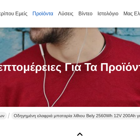
ρίπου Εμείς
Προϊόντα
Λύσεις
Βίντεο
Ιστολόγιο
Μας Ελ
επτομέρειες Για Τα Προϊόν
ων
Οδηγημένη ελαφριά μπαταρία λίθιου Bely 2560Wh 12V 200Ah για