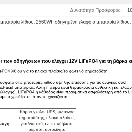
Δυνατότητα Προσφοράς:
1
μπαταρία λίθιου
, 
2560Wh οδηγημένη ελαφριά μπαταρία λίθιου
, 
or των οδηγήσεων που ελέγχει 12V LiFePO4 για τη βάρκα κ
PO4 λίθιου για το ηλιακό πλαίσιο/το φωτεινό σηματοδότη
σφατο στις μπαταρίες λίθιου υψηλής επίδοσης για τις ανάγκες σας!
ead-acid μπαταρίας. Αυτή η σειρά είναι θερμοκρασία ανθεκτική και ελ
λαγής). LiFePO4 η κάθοδος είναι πραγματικά ασφαλέστερη από το LiC
ε τι χρειάζεστε, όταν το χρειάζεστε.
Κάρρο γκολφ, UPS, φωτεινός
σηματοδότης, ηλιακό πλαίσιο,
μογή
γιοτ/ναυτικό, rv, ε-ποδήλατο,
ρομπότ, αυτοκίνητο