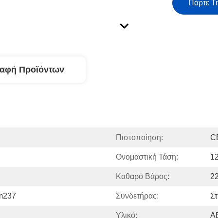
Πάρτε Τ
ραφή Προϊόντων
Πιστοποίηση:
C
Ονομαστική Τάση:
1
Καθαρό Βάρος:
2
m237
Συνδετήρας:
Σ
Υλικό:
AB