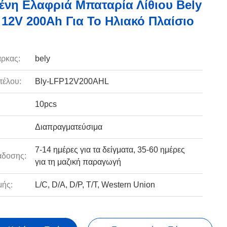
νη Ελαφριά Μπαταρία Λίθιου Bely
12V 200Ah Για Το Ηλιακό Πλαίσιο
ρκας:
bely
τέλου:
Bly-LFP12V200AHL
10pcs
Διαπραγματεύσιμα
7-14 ημέρες για τα δείγματα, 35-60 ημέρες
άδοσης:
για τη μαζική παραγωγή
ής:
L/C, D/A, D/P, T/T, Western Union