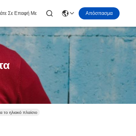
άτε Σε Επαφή Με
Απόσπασμα
τα
 το ηλιακό πλαίσιο