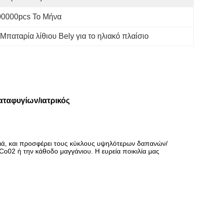
00000pcs Το Μήνα
Μπαταρία λίθιου Bely για το ηλιακό πλαίσιο
αταφυγίων/ιατρικός
αφριά, και προσφέρει τους κύκλους υψηλότερων δαπανών/
o02 ή την κάθοδο μαγγάνιου. Η ευρεία ποικιλία μας