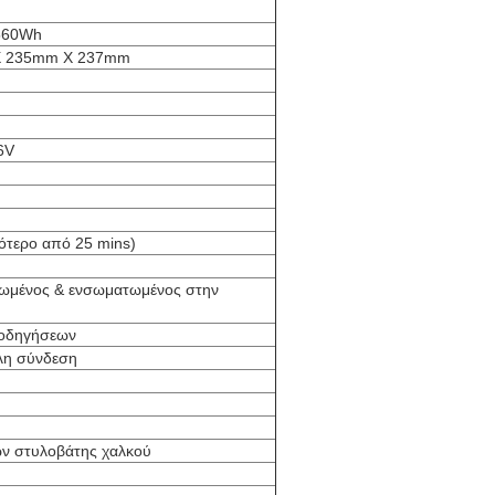
560Wh
 235mm X 237mm
6V
γότερο από 25 mins)
ωμένος & ενσωματωμένος στην
 οδηγήσεων
λη σύνδεση
ν στυλοβάτης χαλκού