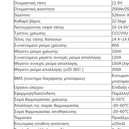
Ονομαστική τάση
12.8V
Ονομαστική ικανότητα
200Ah/2
Size/mm
526mm X
Καθαρό βάρος
22.5kgs
Λειτουργώντας σειρά τάσης
10-14.6V
Τρόπος χρέωσης
CCCV/IU
Τέλος της τάσης δαπανών
14.4~14.
Συνιστώμενο ρεύμα χρέωσης
80A
Μέγιστο ρεύμα χρέωσης
150A
Συνιστώμενο
μέγιστο συνεχές ρεύμα απαλλαγής
120A
Μέγιστο συνεχές ρεύμα απαλλαγής
150A (λι
Μέγιστο ρεύμα απαλλαγής (≤20 SEC.)
200A
Ενσωματ
BMS (σύστημα διαχείρισης μπαταριών)
μπαταρία
Όργανο ελέγχου
Επίδειξη
Εφαρμογή/διασύνδεση
Παράλλη
Σειρά θερμοκρασίας χρέωσης
0~55℃
Απαλλαγή της σειράς θερμοκρασίας
-20~60℃
Σειρά θερμοκρασίας αποθήκευσης
-20~60℃
Τερματικό
Προεξέχω
Εσωτερική σύνθετη αντίσταση
≤20mΩ