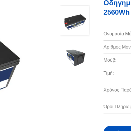
Οδηγημέ
2560Wh 
Ονομασία Μά
Αριθμός Μον
Μούβ:
Τιμή:
Χρόνος Παρ
Όροι Πληρωμ