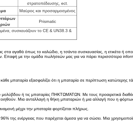
στρατοπέδευσης, ect.
ώμα
Μαύρος και προσαρμοσμένος
υττάρων
Prismatic
ριών
μένα, συσκευάζουν το CE & UN38.3 &
 στα αγαθά όπως το καλώδιο, η τσάντα συσκευασίας, η ετικέτα ή οπο
ν. Επαφή με την ομάδα πωλήσεών μας για να πάρει περισσότερα informa
κάθε μπαταρία εξασφαλίζει ότι η μπαταρία σε περίπτωση κατώτερης τά
το οξύ μολύβδου ή τις μπαταρίες ΠΗΚΤΩΜΆΤΩΝ. Με τους προαιρετικά δια
ιηθούν. Μια ανταλλαγή η θήκη μπαταριών ή μια αλλαγή που η φόρτωση 
αναμονή μέχρι την μπαταρία φορτίζεται πλήρως.
96% της ενέργειας που παρέχεται άμεσα για να σώσει. Μια χρησιμοπο