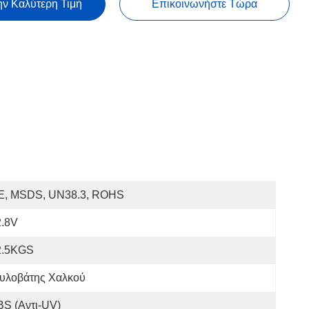
ην Καλύτερη Τιμή
Επικοινωνήστε Τώρα
E, MSDS, UN38.3, ROHS
2.8V
2.5KGS
τυλοβάτης Χαλκού
S (αντι-UV)