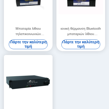
Μπαταρία λίθιου
ιονική θέρμανση Bluetooth
τηλεπικοινωνιών
μπαταριών λίθιου
ανανεώσιμης ενέργειας 24v
τηλεπικοινωνιών ελεύθερου
Πάρτε την καλύτερη
Πάρτε την καλύτερη
180Ah για το ιατρικό
χρόνου 12V 300Ah
τιμή
τιμή
εξοπλισμό