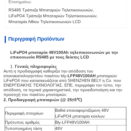
Επισημαίνω:
RS485 Τράπεζα Μπαταριών Τηλεπικοινωνιών
, 
LiFePO4 Τράπεζα Μπαταριών Τηλεπικοινωνιών
, 
Μπαταρία Λίθιου Τηλεπικοινωνιών LCD
Περιγραφή Προϊόντων
LiFePO4 μπαταρία 48V100Ah τηλεπικοινωνιών με την
επικοινωνία RS485 με τους δείκτες LCD
1.
Γενικές πληροφορίες
Αυτή η προδιαγραφή καθορίζει την απόδοση του
επανακαταλογηστέου πακέτου bly-
LFP48V100AH
μπαταριών
LiFePO4 που κατασκευάζεται από SHENZHEN BELY η Co. που
ΕΝΕΡΓΕΙΑΚΉΣ ΤΕΧΝΟΛΟΓΊΑΣ, ΕΠΕ, περιγράφει τον τύπο, την
απόδοση, τα τεχνικά χαρακτηριστικά, την προειδοποίηση και την
προσοχή του πακέτου μπαταριών.
2.
Προδιαγραφή
μπαταριών
(@ 25±5℃)
Βαθιά επαναφορτιζόμενη 48V
Περιγραφή στοιχείων
LiFePO4 μπαταρία κύκλων
Πρότυπος αριθμός
Bly-LFP48V100AH
Τυποποιημένη τάση
48V