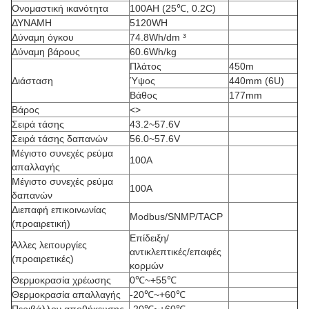
Ονομαστική ικανότητα
100AH
(
25
℃,
0.2C
)
ΔΥΝΑΜΗ
5120WH
Δύναμη όγκου
74.8Wh/dm ³
Δύναμη βάρους
60.6Wh/kg
Πλάτος
450m
Διάσταση
Ύψος
440mm (6U)
Βάθος
177mm
Βάρος
<>
Σειρά τάσης
43.2
~
57.6V
Σειρά τάσης δαπανών
56.0
~
57.6V
Μέγιστο συνεχές ρεύμα
100A
απαλλαγής
Μέγιστο συνεχές ρεύμα
100A
δαπανών
Διεπαφή επικοινωνίας
Modbus/SNMP/TACP
(προαιρετική)
Επίδειξη/
Άλλες λειτουργίες
αντικλεπτικές/επαφές
(προαιρετικές)
κορμών
Θερμοκρασία χρέωσης
0
℃~+55℃
Θερμοκρασία απαλλαγής
-20
℃~+60℃