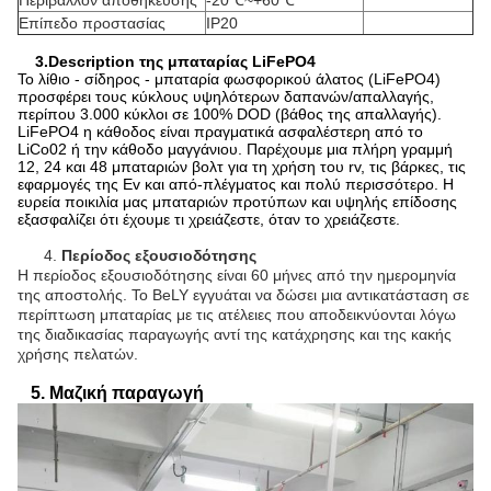
Περιβάλλον αποθήκευσης
-20
℃~+60℃
Επίπεδο προστασίας
IP20
3.Description της μπαταρίας LiFePO4
Το λίθιο - σίδηρος - μπαταρία φωσφορικού άλατος (LiFePO4)
προσφέρει τους κύκλους υψηλότερων δαπανών/απαλλαγής,
περίπου 3.000 κύκλοι σε 100% DOD (βάθος της απαλλαγής).
LiFePO4 η κάθοδος είναι πραγματικά ασφαλέστερη από το
LiCo02 ή την κάθοδο μαγγάνιου. Παρέχουμε μια πλήρη γραμμή
12, 24 και 48 μπαταριών βολτ για τη χρήση του rv, τις βάρκες, τις
εφαρμογές της Ev και από-πλέγματος και πολύ περισσότερο. Η
ευρεία ποικιλία μας μπαταριών προτύπων και υψηλής επίδοσης
εξασφαλίζει ότι έχουμε τι χρειάζεστε, όταν το χρειάζεστε.
4.
Περίοδος εξουσιοδότησης
Η περίοδος εξουσιοδότησης είναι 60 μήνες από την ημερομηνία
της αποστολής. Το BeLY εγγυάται να δώσει μια αντικατάσταση σε
περίπτωση μπαταρίας με τις ατέλειες που αποδεικνύονται λόγω
της διαδικασίας παραγωγής αντί της κατάχρησης και της κακής
χρήσης πελατών.
5. Μαζική παραγωγή