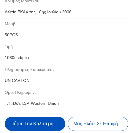
Αριθμός Μοντέλου:
Δελτίο ΕΚΑΧ της 10ης Ιουλίου 2006.
Μούβ:
50PCS
Τιμή:
1060usd/pcs
Πληροφορίες Συσκευασίας:
UN CARTON
Όροι Πληρωμής:
T/T, D/A, D/P, Western Union
Πάρτε Την Καλύτερη Τιμή
Μας Ελάτε Σε Επαφή Με