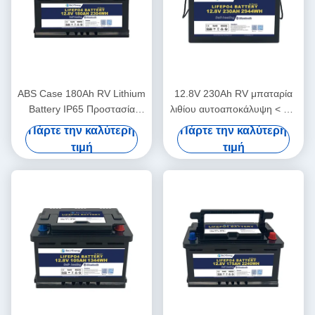
ABS Case 180Ah RV Lithium
12.8V 230Ah RV μπαταρία
Battery IP65 Προστασία
λιθίου αυτοαποκάλυψη < 3%
περιβλήματος 10V υπό
μηνιαία ABS περίπτωση
Πάρτε την καλύτερη
Πάρτε την καλύτερη
προστασία τάσης
τιμή
τιμή