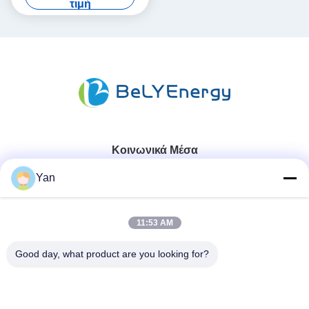
τιμή
Κοινωνικά Μέσα
Yan
Γρήγορη επικοινωνία
11:53 AM
Τηλ.:
Good day, what product are you looking for?
86-20-82038494
Ηλεκτρονικό ταχυδρομείο
sales@szbely.com