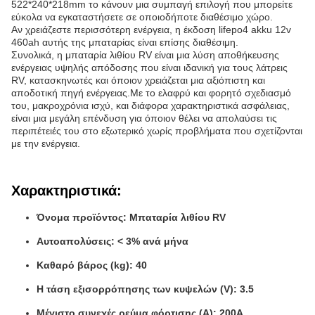
522*240*218mm το κάνουν μια συμπαγή επιλογή που μπορείτε
εύκολα να εγκαταστήσετε σε οποιοδήποτε διαθέσιμο χώρο.
Αν χρειάζεστε περισσότερη ενέργεια, η έκδοση lifepo4 akku 12v
460ah αυτής της μπαταρίας είναι επίσης διαθέσιμη.
Συνολικά, η μπαταρία λιθίου RV είναι μια λύση αποθήκευσης
ενέργειας υψηλής απόδοσης που είναι ιδανική για τους λάτρεις
RV, κατασκηνωτές και όποιον χρειάζεται μια αξιόπιστη και
αποδοτική πηγή ενέργειας.Με το ελαφρύ και φορητό σχεδιασμό
του, μακροχρόνια ισχύ, και διάφορα χαρακτηριστικά ασφάλειας,
είναι μια μεγάλη επένδυση για όποιον θέλει να απολαύσει τις
περιπέτειές του στο εξωτερικό χωρίς προβλήματα που σχετίζονται
με την ενέργεια.
Χαρακτηριστικά:
Όνομα προϊόντος: Μπαταρία λιθίου RV
Αυτοαπολύσεις: < 3% ανά μήνα
Καθαρό βάρος (kg): 40
Η τάση εξισορρόπησης των κυψελών (V): 3.5
Μέγιστο συνεχές ρεύμα φόρτισης (A): 200A