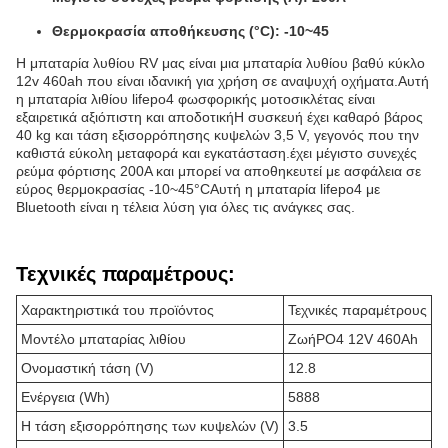
Θερμοκρασία αποθήκευσης (°C): -10~45
Η μπαταρία λυθίου RV μας είναι μια μπαταρία λυθίου βαθύ κύκλο
12v 460ah που είναι ιδανική για χρήση σε αναψυχή οχήματα.Αυτή
η μπαταρία λιθίου lifepo4 φωσφορικής μοτοσικλέτας είναι
εξαιρετικά αξιόπιστη και αποδοτικήΗ συσκευή έχει καθαρό βάρος
40 kg και τάση εξισορρόπησης κυψελών 3,5 V, γεγονός που την
καθιστά εύκολη μεταφορά και εγκατάσταση.έχει μέγιστο συνεχές
ρεύμα φόρτισης 200A και μπορεί να αποθηκευτεί με ασφάλεια σε
εύρος θερμοκρασίας -10~45°CΑυτή η μπαταρία lifepo4 με
Bluetooth είναι η τέλεια λύση για όλες τις ανάγκες σας.
Τεχνικές παραμέτρους:
Χαρακτηριστικά του προϊόντος
Τεχνικές παραμέτρους
Μοντέλο μπαταρίας λιθίου
ΖωήPO4 12V 460Ah
Ονομαστική τάση (V)
12.8
Ενέργεια (Wh)
5888
Η τάση εξισορρόπησης των κυψελών (V)
3.5