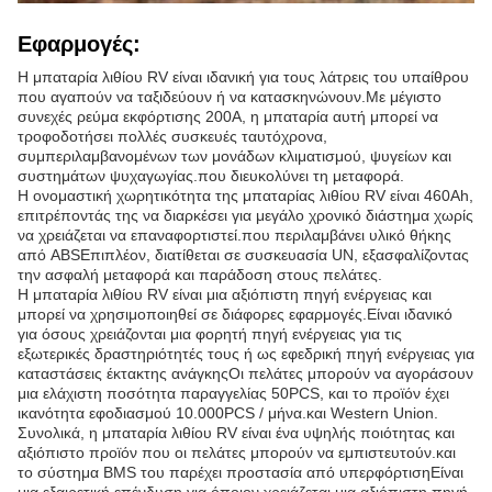
Εφαρμογές:
Η μπαταρία λιθίου RV είναι ιδανική για τους λάτρεις του υπαίθρου
που αγαπούν να ταξιδεύουν ή να κατασκηνώνουν.Με μέγιστο
συνεχές ρεύμα εκφόρτισης 200A, η μπαταρία αυτή μπορεί να
τροφοδοτήσει πολλές συσκευές ταυτόχρονα,
συμπεριλαμβανομένων των μονάδων κλιματισμού, ψυγείων και
συστημάτων ψυχαγωγίας.που διευκολύνει τη μεταφορά.
Η ονομαστική χωρητικότητα της μπαταρίας λιθίου RV είναι 460Ah,
επιτρέποντάς της να διαρκέσει για μεγάλο χρονικό διάστημα χωρίς
να χρειάζεται να επαναφορτιστεί.που περιλαμβάνει υλικό θήκης
από ABSΕπιπλέον, διατίθεται σε συσκευασία UN, εξασφαλίζοντας
την ασφαλή μεταφορά και παράδοση στους πελάτες.
Η μπαταρία λιθίου RV είναι μια αξιόπιστη πηγή ενέργειας και
μπορεί να χρησιμοποιηθεί σε διάφορες εφαρμογές.Είναι ιδανικό
για όσους χρειάζονται μια φορητή πηγή ενέργειας για τις
εξωτερικές δραστηριότητές τους ή ως εφεδρική πηγή ενέργειας για
καταστάσεις έκτακτης ανάγκηςΟι πελάτες μπορούν να αγοράσουν
μια ελάχιστη ποσότητα παραγγελίας 50PCS, και το προϊόν έχει
ικανότητα εφοδιασμού 10.000PCS / μήνα.και Western Union.
Συνολικά, η μπαταρία λιθίου RV είναι ένα υψηλής ποιότητας και
αξιόπιστο προϊόν που οι πελάτες μπορούν να εμπιστευτούν.και
το σύστημα BMS του παρέχει προστασία από υπερφόρτισηΕίναι
μια εξαιρετική επένδυση για όποιον χρειάζεται μια αξιόπιστη πηγή