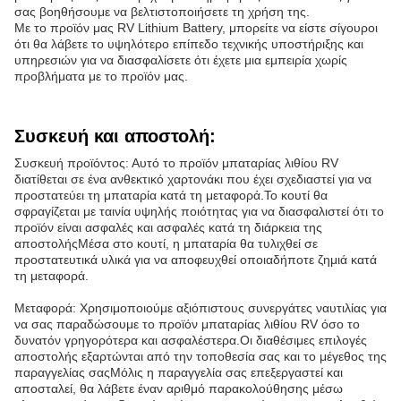
σας βοηθήσουμε να βελτιστοποιήσετε τη χρήση της.
Με το προϊόν μας RV Lithium Battery, μπορείτε να είστε σίγουροι
ότι θα λάβετε το υψηλότερο επίπεδο τεχνικής υποστήριξης και
υπηρεσιών για να διασφαλίσετε ότι έχετε μια εμπειρία χωρίς
προβλήματα με το προϊόν μας.
Συσκευή και αποστολή:
Συσκευή προϊόντος: Αυτό το προϊόν μπαταρίας λιθίου RV
διατίθεται σε ένα ανθεκτικό χαρτονάκι που έχει σχεδιαστεί για να
προστατεύει τη μπαταρία κατά τη μεταφορά.Το κουτί θα
σφραγίζεται με ταινία υψηλής ποιότητας για να διασφαλιστεί ότι το
προϊόν είναι ασφαλές και ασφαλές κατά τη διάρκεια της
αποστολήςΜέσα στο κουτί, η μπαταρία θα τυλιχθεί σε
προστατευτικά υλικά για να αποφευχθεί οποιαδήποτε ζημιά κατά
τη μεταφορά.
Μεταφορά: Χρησιμοποιούμε αξιόπιστους συνεργάτες ναυτιλίας για
να σας παραδώσουμε το προϊόν μπαταρίας λιθίου RV όσο το
δυνατόν γρηγορότερα και ασφαλέστερα.Οι διαθέσιμες επιλογές
αποστολής εξαρτώνται από την τοποθεσία σας και το μέγεθος της
παραγγελίας σαςΜόλις η παραγγελία σας επεξεργαστεί και
αποσταλεί, θα λάβετε έναν αριθμό παρακολούθησης μέσω