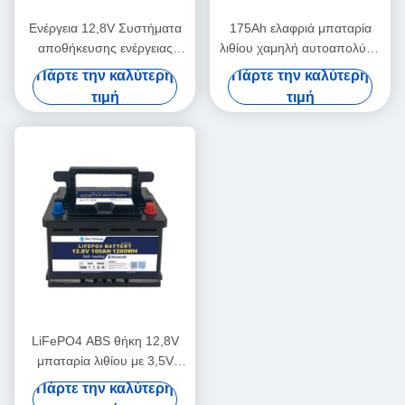
Ενέργεια 12,8V Συστήματα
175Ah ελαφριά μπαταρία
αποθήκευσης ενέργειας
λιθίου χαμηλή αυτοαπολύση
μπαταρίας -20~60 Πεδίο
3.5V εξισορρόπηση
Πάρτε την καλύτερη
Πάρτε την καλύτερη
θερμοκρασίας εκφόρτισης
κυττάρων
τιμή
τιμή
LiFePO4 ABS θήκη 12,8V
μπαταρία λιθίου με 3,5V
κυψέλες εξισορρόπησης
Πάρτε την καλύτερη
τάσης