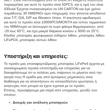
BeLY. Είναι πιστοποιημένη από το UN38.3Η ελάχιστη ποσότητα
παραγγελίας για αυτό το προϊόν είναι 50PCS, και η τιμή του είναι
430usd.Έρχεται συσκευασμένο σε UN CARTON και έχει χρόνο
παράδοσης 30 ΗΜΕΡΑΟι όροι πληρωμής που γίνονται αποδεκτοί
είναι T/T, D/A, D/P και Western Union. Η ικανότητα εφοδιασμού
για αυτό το προϊόν είναι 10000PCS/MONTH.και τύπου τερματικού
του M8Μπορεί να λειτουργεί σε ευρύ φάσμα θερμοκρασιών, από
-20 έως 60°C, και έχει μακρά διάρκεια κύκλου ≥ 3000 σε 25°C.
Κλειδιά: μπαταρίες φωσφορικού σιδήρου λιθίου, μπαταρίες λιθίου
LiFePO4, μπαταρίες ιόντων λιθίου
Υποστήριξη και υπηρεσίες:
Το προϊόν μας επαναφορτιζόμενης μπαταρίας LiFePo4 έρχεται με
ολοκληρωμένη τεχνική υποστήριξη και υπηρεσίες για να
διασφαλίσουμε ότι οι πελάτες μας παίρνουν το μέγιστο από την
αγορά τους.Η ομάδα μας από έμπειρους μηχανικούς είναι
διαθέσιμα για να απαντήσουν σε οποιεσδήποτε ερωτήσεις ή
ανησυχίες που μπορεί να έχετε σχετικά με το προϊόν.
Επίσης, προσφέρουμε μια σειρά από υπηρεσίες, μεταξύ των
οποίων:
Δοκιμές και ανάλυση μπαταριών