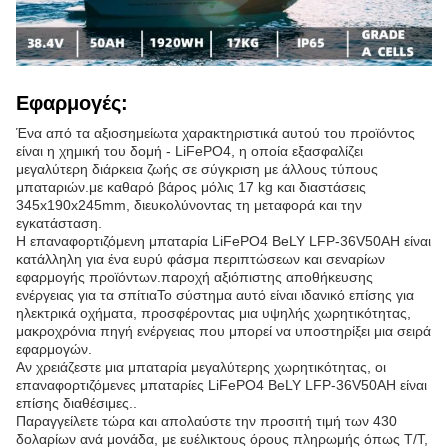
Εφαρμογές:
Ένα από τα αξιοσημείωτα χαρακτηριστικά αυτού του προϊόντος
είναι η χημική του δομή - LiFePO4, η οποία εξασφαλίζει
μεγαλύτερη διάρκεια ζωής σε σύγκριση με άλλους τύπους
μπαταριών.με καθαρό βάρος μόλις 17 kg και διαστάσεις
345x190x245mm, διευκολύνοντας τη μεταφορά και την
εγκατάσταση.
Η επαναφορτιζόμενη μπαταρία LiFePO4 BeLY LFP-36V50AH είναι
κατάλληλη για ένα ευρύ φάσμα περιπτώσεων και σεναρίων
εφαρμογής προϊόντων.παροχή αξιόπιστης αποθήκευσης
ενέργειας για τα σπίτιαΤο σύστημα αυτό είναι ιδανικό επίσης για
ηλεκτρικά οχήματα, προσφέροντας μια υψηλής χωρητικότητας,
μακροχρόνια πηγή ενέργειας που μπορεί να υποστηρίξει μια σειρά
εφαρμογών.
Αν χρειάζεστε μια μπαταρία μεγαλύτερης χωρητικότητας, οι
επαναφορτιζόμενες μπαταρίες LiFePO4 BeLY LFP-36V50AH είναι
επίσης διαθέσιμες..
Παραγγείλετε τώρα και απολαύστε την προσιτή τιμή των 430
δολαρίων ανά μονάδα, με ευέλικτους όρους πληρωμής όπως T/T,