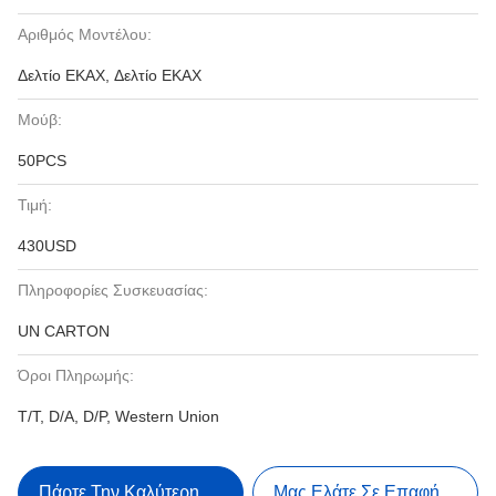
Αριθμός Μοντέλου:
Δελτίο ΕΚΑΧ, Δελτίο ΕΚΑΧ
Μούβ:
50PCS
Τιμή:
430USD
Πληροφορίες Συσκευασίας:
UN CARTON
Όροι Πληρωμής:
T/T, D/A, D/P, Western Union
Πάρτε Την Καλύτερη Τιμή
Μας Ελάτε Σε Επαφή Με