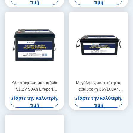
τιμή
τιμή
στο σπίτι
ενέργεια
Αξιοποιήσιμη μακροζωία
Μεγάλης χωρητικότητας
51.2V 50Ah Lifepo4
αδιάβροχη 36V100Ah
μπαταρία 3000 κύκλοι για
υψηλής ισχύος μπαταρία
Πάρτε την καλύτερη
Πάρτε την καλύτερη
σύστημα αποθήκευσης
LiFePo4 για ηλεκτρικά
τιμή
τιμή
οχήματα