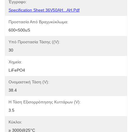
Έγγραφο:
Specification Sheet 36V50AH...AH.pdf
Προστασία Από Βραχυκύκλωμα:
600<500uS
Υπό Προστασία Τάσης ((V):
30
Χημεία:
LiFePO4
Ονομαστική Τάση (V):
38.4
Η Τάση Εξισορρόπησης Κυττάρων (V):
3.5
Κύκλοι:
≥ 3000@25°C