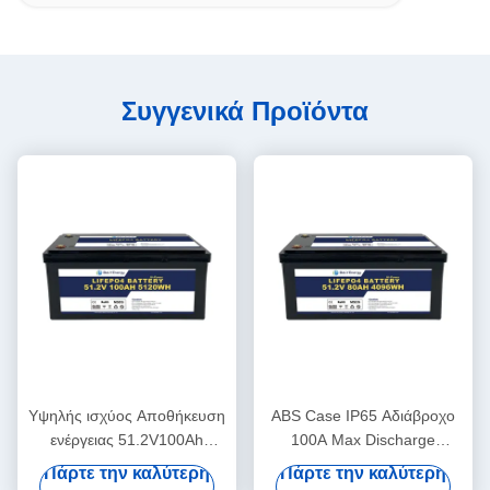
Συγγενικά Προϊόντα
Υψηλής ισχύος Αποθήκευση
ABS Case IP65 Αδιάβροχο
ενέργειας 51.2V100Ah
100A Max Discharge
επαναφορτιζόμενη μπαταρία
48V80Ah Λιθιοϊονικές
Πάρτε την καλύτερη
Πάρτε την καλύτερη
για το σύστημα ενέργειας
μπαταρίες για ηλιακή