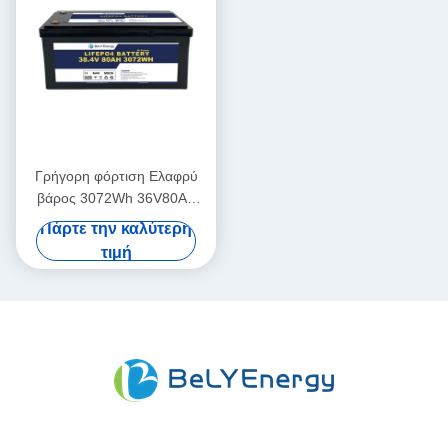
Γρήγορη φόρτιση Ελαφρύ
βάρος 3072Wh 36V80Ah
LiFePO4 μπαταρία με
Πάρτε την καλύτερη
ανώτερη προστασία για το
τιμή
σκάφος