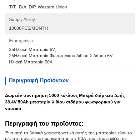
T/T,  D/A, D/P, Western Union
Supply Ability:
10000PCS/MONTH
Επισημαίνω:
25Ηλιακή Μπαταρία.6V
, 
25Ηλιακή Μπαταρία Φωσφορικού Λιθίου Σιδήρου.6V
, 
Ηλιακή Μπαταρία 50A
Περιγραφή Προϊόντων
Δωρεάν συντήρηση 5000 κύκλους Μακρά διάρκεια ζωής
38.4V 50Ah μπαταρία λιθίου σιδήρου φωσφορικού για
ναυτικό
Περιγραφή του προϊόντος:
Ένα από τα βασικά χαρακτηριστικά αυτής της μπαταρίας είναι το
μέγιστο συνεχές ρεύμα φόρτισης της 50A,που εξασφαλίζει την