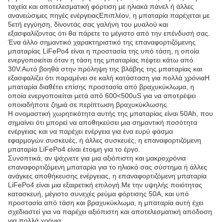
ταχεία και αποτελεσματική φόρτιση με ηλιακά πάνελ ή άλλες
ανανεώσιμες πηγές ενέργειαςΕπιπλέον, η μπαταρία παρέχεται με
5ετή εγγύηση, δίνοντάς σας γαλήνη του μυαλού και
εξασφαλίζοντας ότι θα πάρετε το μέγιστο από την επένδυσή σας.
Ένα άλλο σημαντικό χαρακτηριστικό της επαναφορτιζόμενης
μπαταρίας LiFePo4 είναι η προστασία της υπό τάση, η οποία
ενεργοποιείται όταν η τάση της μπαταρίας πέφτει κάτω από
30V.Αυτό βοηθά στην πρόληψη της βλάβης της μπαταρίας και
εξασφαλίζει ότι παραμένει σε καλή κατάσταση για πολλά χρόνιαΗ
μπαταρία διαθέτει επίσης προστασία από βραχυκύκλωμα, η
οποία ενεργοποιείται μετά από 600<500uS για να αποτρέψει
οποιαδήποτε ζημιά σε περίπτωση βραχυκύκλωσης.
Η ονομαστική χωρητικότητα αυτής της μπαταρίας είναι 50Ah, που
σημαίνει ότι μπορεί να αποθηκεύσει μια σημαντική ποσότητα
ενέργειας και να παρέχει ενέργεια για ένα ευρύ φάσμα
εφαρμογών.συσκευές, ή άλλες συσκευές, η επαναφορτιζόμενη
μπαταρία LiFePo4 είναι έτοιμη για το έργο.
Συνοπτικά, αν ψάχνετε για μια αξιόπιστη και μακροχρόνια
επαναφορτιζόμενη μπαταρία για το ηλιακό σας σύστημα ή άλλες
ανάγκες αποθήκευσης ενέργειας, η επαναφορτιζόμενη μπαταρία
LiFePo4 είναι μια εξαιρετική επιλογή.Με την υψηλής ποιότητας
κατασκευή, μέγιστο συνεχές ρεύμα φόρτισης 50A, και υπό
προστασία από τάση και βραχυκύκλωμα, η μπαταρία αυτή έχει
σχεδιαστεί για να παρέχει αξιόπιστη και αποτελεσματική απόδοση
για πολλά χρόνια.