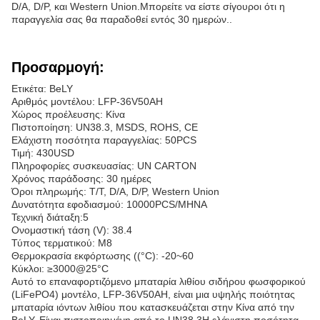
D/A, D/P, και Western Union.Μπορείτε να είστε σίγουροι ότι η
παραγγελία σας θα παραδοθεί εντός 30 ημερών..
Προσαρμογή:
Ετικέτα: BeLY
Αριθμός μοντέλου: LFP-36V50AH
Χώρος προέλευσης: Κίνα
Πιστοποίηση: UN38.3, MSDS, ROHS, CE
Ελάχιστη ποσότητα παραγγελίας: 50PCS
Τιμή: 430USD
Πληροφορίες συσκευασίας: UN CARTON
Χρόνος παράδοσης: 30 ημέρες
Όροι πληρωμής: T/T, D/A, D/P, Western Union
Δυνατότητα εφοδιασμού: 10000PCS/ΜΗΝΑ
Τεχνική διάταξη:5
Ονομαστική τάση (V): 38.4
Τύπος τερματικού: M8
Θερμοκρασία εκφόρτωσης ((°C): -20~60
Κύκλοι: ≥3000@25°C
Αυτό το επαναφορτιζόμενο μπαταρία λιθίου σιδήρου φωσφορικού
(LiFePO4) μοντέλο, LFP-36V50AH, είναι μια υψηλής ποιότητας
μπαταρία ιόντων λιθίου που κατασκευάζεται στην Κίνα από την