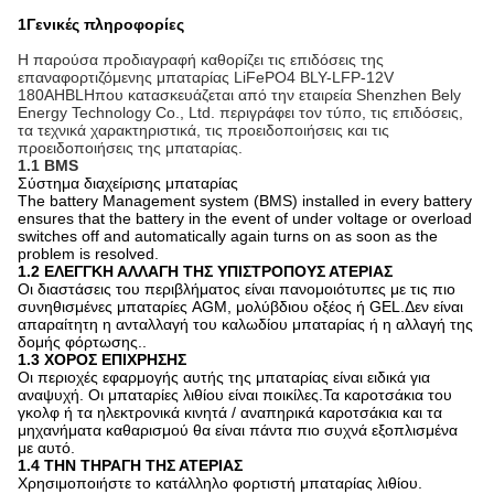
1Γενικές πληροφορίες
Η παρούσα προδιαγραφή καθορίζει τις επιδόσεις της
επαναφορτιζόμενης μπαταρίας LiFePO4 BLY-LFP-12V
180AH
BLH
που κατασκευάζεται από την εταιρεία Shenzhen Bely
Energy Technology Co., Ltd. περιγράφει τον τύπο, τις επιδόσεις,
τα τεχνικά χαρακτηριστικά, τις προειδοποιήσεις και τις
προειδοποιήσεις της μπαταρίας.
1.1 BMS
Σύστημα διαχείρισης μπαταρίας
The battery Management system (BMS) installed in every battery
ensures that the battery in the event of under voltage or overload
switches off and automatically again turns on as soon as the
problem is resolved.
1.2 ΕΛΕΓΓΚΗ ΑΛΛΑΓΗ ΤΗΣ ΥΠΙΣΤΡΟΠΟΥΣ ΑΤΕΡΙΑΣ
Οι διαστάσεις του περιβλήματος είναι πανομοιότυπες με τις πιο
συνηθισμένες μπαταρίες AGM, μολύβδιου οξέος ή GEL.Δεν είναι
απαραίτητη η ανταλλαγή του καλωδίου μπαταρίας ή η αλλαγή της
δομής φόρτωσης..
1.3 ΧΟΡΟΣ ΕΠΙΧΡΗΣΗΣ
Οι περιοχές εφαρμογής αυτής της μπαταρίας είναι ειδικά για
αναψυχή. Οι μπαταρίες λιθίου είναι ποικίλες.Τα καροτσάκια του
γκολφ ή τα ηλεκτρονικά κινητά / αναπηρικά καροτσάκια και τα
μηχανήματα καθαρισμού θα είναι πάντα πιο συχνά εξοπλισμένα
με αυτό.
1.4 ΤΗΝ ΤΗΡΑΓΗ ΤΗΣ ΑΤΕΡΙΑΣ
Χρησιμοποιήστε το κατάλληλο φορτιστή μπαταρίας λιθίου.