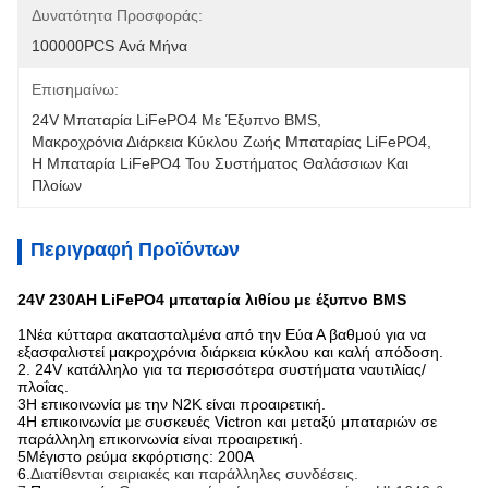
Δυνατότητα Προσφοράς:
100000PCS Ανά Μήνα
Επισημαίνω:
24V Μπαταρία LiFePO4 Με Έξυπνο BMS
, 
Μακροχρόνια Διάρκεια Κύκλου Ζωής Μπαταρίας LiFePO4
, 
Η Μπαταρία LiFePO4 Του Συστήματος Θαλάσσιων Και 
Πλοίων
Περιγραφή Προϊόντων
24V 230AH LiFePO4 μπαταρία λιθίου με έξυπνο BMS
1Νέα κύτταρα ακατασταλμένα από την Εύα Α βαθμού για να
εξασφαλιστεί μακροχρόνια διάρκεια κύκλου και καλή απόδοση.
2. 24V κατάλληλο για τα περισσότερα συστήματα ναυτιλίας/
πλοΐας.
3Η επικοινωνία με την N2K είναι προαιρετική.
4Η επικοινωνία με συσκευές Victron και μεταξύ μπαταριών σε
παράλληλη επικοινωνία είναι προαιρετική.
5Μέγιστο ρεύμα εκφόρτισης: 200A
6.
Διατίθενται σειριακές και παράλληλες συνδέσεις.