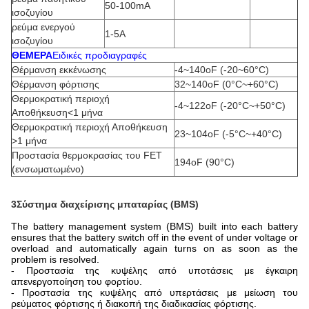
50-100mA
ισοζυγίου
ρεύμα ενεργού
1-5Α
ισοζυγίου
ΘΕΜΕΡΑ
Ειδικές προδιαγραφές
Θέρμανση εκκένωσης
-4~140oF (-20~60°C)
Θέρμανση φόρτισης
32~140oF (0°C~+60°C)
Θερμοκρατική περιοχή
-4~122oF (-20°C~+50°C)
Αποθήκευση<1 μήνα
Θερμοκρατική περιοχή Αποθήκευση
23~104oF (-5°C~+40°C)
>1 μήνα
Προστασία θερμοκρασίας του FET
194oF (90°C)
(ενσωματωμένο)
3Σύστημα διαχείρισης μπαταρίας (BMS)
The battery management system (BMS) built into each battery
ensures that the battery switch off in the event of under voltage or
overload and automatically again turns on as soon as the
problem is resolved.
- Προστασία της κυψέλης από υποτάσεις με έγκαιρη
απενεργοποίηση του φορτίου.
- Προστασία της κυψέλης από υπερτάσεις με μείωση του
ρεύματος φόρτισης ή διακοπή της διαδικασίας φόρτισης.