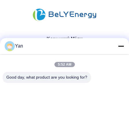
Κοινωνικά Μέσα
Yan
Γρήγορη επικοινωνία
5:52 AM
Τηλ.:
Good day, what product are you looking for?
86-20-82038494
Ηλεκτρονικό ταχυδρομείο
sales@szbely.com
Διεύθυνση:
4/F, No. 1 Building, HuaWei KeGu Industry Park, Dalingshan
Town, Dongguan, Guangdong, China. Τ.Κ.: 523000