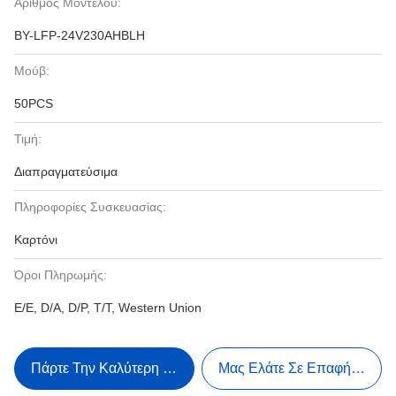
Αριθμός Μοντέλου:
ΒΥ-LFP-24V230AHBLH
Μούβ:
50PCS
Τιμή:
Διαπραγματεύσιμα
Πληροφορίες Συσκευασίας:
Καρτόνι
Όροι Πληρωμής:
Ε/Ε, D/A, D/P, T/T, Western Union
Πάρτε Την Καλύτερη Τιμή
Μας Ελάτε Σε Επαφή Με