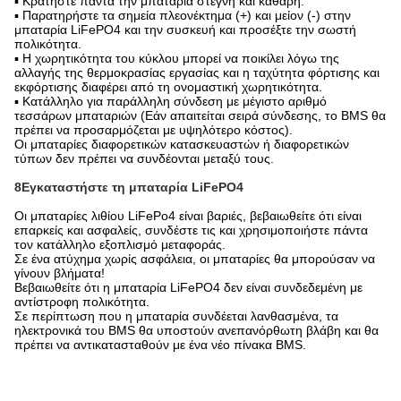
▪ Κρατήστε πάντα την μπαταρία στεγνή και καθαρή.
▪ Παρατηρήστε τα σημεία πλεονέκτημα (+) και μείον (-) στην
μπαταρία LiFePO4 και την συσκευή και προσέξτε την σωστή
πολικότητα.
▪ Η χωρητικότητα του κύκλου μπορεί να ποικίλει λόγω της
αλλαγής της θερμοκρασίας εργασίας και η ταχύτητα φόρτισης και
εκφόρτισης διαφέρει από τη ονομαστική χωρητικότητα.
▪ Κατάλληλο για παράλληλη σύνδεση με μέγιστο αριθμό
τεσσάρων μπαταριών (Εάν απαιτείται σειρά σύνδεσης, το BMS θα
πρέπει να προσαρμόζεται με υψηλότερο κόστος).
Οι μπαταρίες διαφορετικών κατασκευαστών ή διαφορετικών
τύπων δεν πρέπει να συνδέονται μεταξύ τους.
8Εγκαταστήστε τη μπαταρία LiFePO4
Οι μπαταρίες λιθίου LiFePo4 είναι βαριές, βεβαιωθείτε ότι είναι
επαρκείς και ασφαλείς, συνδέστε τις και χρησιμοποιήστε πάντα
τον κατάλληλο εξοπλισμό μεταφοράς.
Σε ένα ατύχημα χωρίς ασφάλεια, οι μπαταρίες θα μπορούσαν να
γίνουν βλήματα!
Βεβαιωθείτε ότι η μπαταρία LiFePO4 δεν είναι συνδεδεμένη με
αντίστροφη πολικότητα.
Σε περίπτωση που η μπαταρία συνδέεται λανθασμένα, τα
ηλεκτρονικά του BMS θα υποστούν ανεπανόρθωτη βλάβη και θα
πρέπει να αντικατασταθούν με ένα νέο πίνακα BMS.