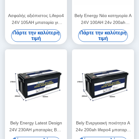
Ασφαλής αξιόπιστος Lifepo4
Bely Energy Νέα κατηγορία Α
24V 105AH μπαταρία για
24V 100AH 24v 200ah
αποθήκευση ενέργειας
lifepo4 μπαταρία για
Πάρτε την καλύτερη
Πάρτε την καλύτερη
Ηλιακό σύστημα ενέργειας
τροφοδοσία φορτηγών
τιμή
τιμή
Ναυτικό
Bely Energy Latest Design
Bely Ενεργειακή ποιότητα Α
24V 230AH μπαταρίες Bms
24v 200ah lifepo4 μπαταρία
Για ιατρικό σκάφος σκούτερ
Rv Solar Lifepo4 Marine