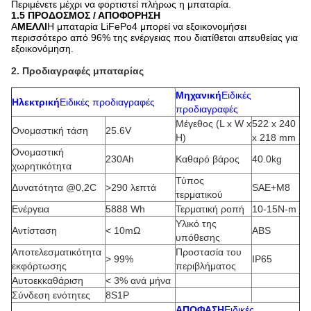
Περιμένετε μέχρι να φορτιστεί πλήρως η μπαταρία.
1.5 ΠΡΟΔΟΣΜΟΣ / ΑΠΟΦΟΡΗΣΗ
Α
ΜΕΛΛΙ
Η μπαταρία LiFePo4 μπορεί να εξοικονομήσει
περισσότερο από 96% της ενέργειας που διατίθεται απευθείας για
εξοικονόμηση.
2. Προδιαγραφές μπαταρίας
Μηχανική
Ειδικές
Ηλεκτρική
Ειδικές προδιαγραφές
προδιαγραφές
Μέγεθος (L x W x
522 x 240
Ονομαστική τάση
25.6V
H)
x 218 mm
Ονομαστική
230Ah
Καθαρό βάρος
40.0kg
χωρητικότητα
Τύπος
Δυνατότητα @0,2C
>290 λεπτά
SAE+M8
τερματικού
Ενέργεια
5888 Wh
Τερματική ροπή
10-15N-m
Υλικό της
Αντίσταση
< 10mΩ
ABS
υπόθεσης
Αποτελεσματικότητα
Προστασία του
> 99%
IP65
εκφόρτωσης
περιβλήματος
Αυτοεκκαθάριση
< 3% ανά μήνα
Σύνδεση ενότητες
8S1P
ΑΠΟΦΑΣΗ
Ειδικές