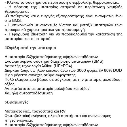
- Κλείνω το σύστημα σε περίπτωση υπερβολικής θερμοκρασίας.
- Η φόρτιση της μπαταρίας σταματά σε περίπτωση χαμηλής
θερμοκρασίας.
-
Ο παθητικός και ο ενεργός εξισορρόπησης είναι ενσωματωμένοι
στο BMS.
- Η επικοινωνία με συσκευές Victron και μεταξύ μπαταριών είναι
προαιρετικά χαρακτηριστικά για προσαρμογή.
- Η εφαρμογή Bluetooth για να παρακολουθεί την κατάσταση της
μπαταρίας και το ιστορικό.
4Οφέλη από την μπαταρία
Η μπαταρία έλξης/αποθήκευσης υψηλών επιδόσεων
Ενσωματωμένο σύστημα διαχείρισης μπαταριών (BMS)
Ασφαλής τεχνολογία λιθίου (LiFePO4)
Διάρκεια ζωής υψηλών κύκλων άνω των 3000 φορές @ 80% DOD
Hign μέγιστο συνεχές ρεύμα εκφόρτισης
Πολύ ελαφρύτερο βάρος σε σύγκριση με την μπαταρία μολύβδου-
οξέος
Αντικατάστατο με μπαταρία μολύβδου και οξέος
Χαμηλή αυτοαποδέσμευση
5Εφαρμογές
Μοτοκατοικίες, τροχόσπιτα και RV
Φωτοβολταϊκή ενέργεια, ηλιακά συστήματα και ανανεώσιμες
πηγές ενέργειας
Η μπαταρία έλξης/αποθήκευσης υψηλών επιδόσεων