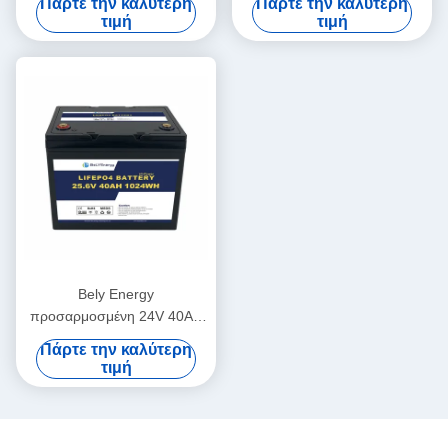
Πάρτε την καλύτερη
Πάρτε την καλύτερη
μπαταρία βαθύ κύκλο
τιμή
τιμή
Bely Energy
προσαρμοσμένη 24V 40AH
μπαταρία για το σταθμό
Πάρτε την καλύτερη
επικοινωνίας UPS ιατρική
τιμή