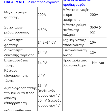
ΠΑΡΑΓΜΑΤΗ
Ειδικές προδιαγραφές
προδιαγραφές
Μέγιστο συνεχές
Μέγιστο ρεύμα
200A
ρεύμα
200A
φόρτισης
εκφόρτισης
Μέγιστο ρεύμα
Συνιστώμενη
350A (<
≤ 50A
εκκένωσης
ρεύμα φόρτισης
5S)
παλμού
Δυνατότητα
Τεχνική διάταξη
14.2~14.6V
10V
φόρτισης
αποσύνδεσης
Δυνατότητα
Επανασύνδεση
14.4V
12V
διακοπής φόρτισης
τάσης
Επανασύνδεση
Προστασία από
14.0V
- Ναι, ναι.
τάσης
βραχυκύκλωμα
Κύτταρα
εξισορρόπησης
3.4V
τάσης
15mV
Αξία διαφοράς τάσης
(παθητικός
των κυψελών προς
ισορροπιστής)
ανοικτή
30mV (ενεργός
εξισορρόπηση
ισορροπιστής)
ρεύμα παθητικού