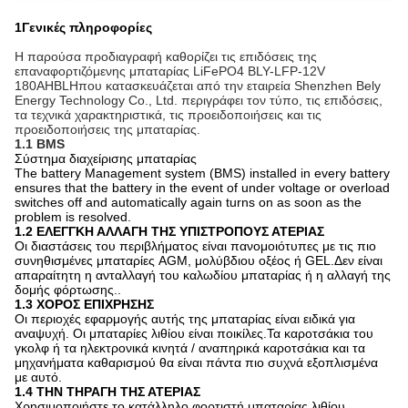
1Γενικές πληροφορίες
Η παρούσα προδιαγραφή καθορίζει τις επιδόσεις της
επαναφορτιζόμενης μπαταρίας LiFePO4 BLY-LFP-12V
180AH
BLH
που κατασκευάζεται από την εταιρεία Shenzhen Bely
Energy Technology Co., Ltd. περιγράφει τον τύπο, τις επιδόσεις,
τα τεχνικά χαρακτηριστικά, τις προειδοποιήσεις και τις
προειδοποιήσεις της μπαταρίας.
1.1 BMS
Σύστημα διαχείρισης μπαταρίας
The battery Management system (BMS) installed in every battery
ensures that the battery in the event of under voltage or overload
switches off and automatically again turns on as soon as the
problem is resolved.
1.2 ΕΛΕΓΓΚΗ ΑΛΛΑΓΗ ΤΗΣ ΥΠΙΣΤΡΟΠΟΥΣ ΑΤΕΡΙΑΣ
Οι διαστάσεις του περιβλήματος είναι πανομοιότυπες με τις πιο
συνηθισμένες μπαταρίες AGM, μολύβδιου οξέος ή GEL.Δεν είναι
απαραίτητη η ανταλλαγή του καλωδίου μπαταρίας ή η αλλαγή της
δομής φόρτωσης..
1.3 ΧΟΡΟΣ ΕΠΙΧΡΗΣΗΣ
Οι περιοχές εφαρμογής αυτής της μπαταρίας είναι ειδικά για
αναψυχή. Οι μπαταρίες λιθίου είναι ποικίλες.Τα καροτσάκια του
γκολφ ή τα ηλεκτρονικά κινητά / αναπηρικά καροτσάκια και τα
μηχανήματα καθαρισμού θα είναι πάντα πιο συχνά εξοπλισμένα
με αυτό.
1.4 ΤΗΝ ΤΗΡΑΓΗ ΤΗΣ ΑΤΕΡΙΑΣ
Χρησιμοποιήστε το κατάλληλο φορτιστή μπαταρίας λιθίου.