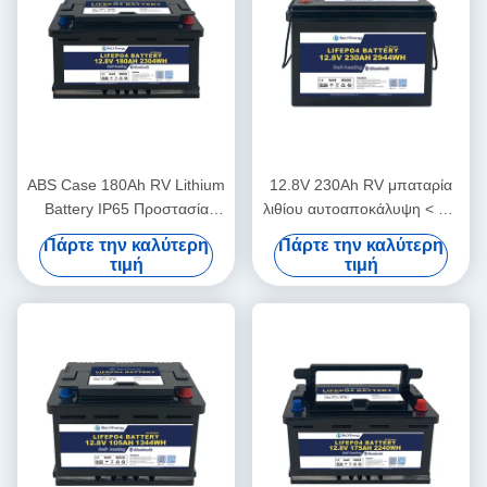
ABS Case 180Ah RV Lithium
12.8V 230Ah RV μπαταρία
Battery IP65 Προστασία
λιθίου αυτοαποκάλυψη < 3%
περιβλήματος 10V υπό
μηνιαία ABS περίπτωση
Πάρτε την καλύτερη
Πάρτε την καλύτερη
προστασία τάσης
τιμή
τιμή