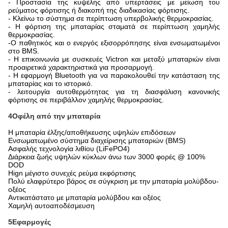
- Προστασία της κυψέλης από υπερτάσεις με μείωση του
ρεύματος φόρτισης ή διακοπή της διαδικασίας φόρτισης.
- Κλείνω το σύστημα σε περίπτωση υπερβολικής θερμοκρασίας.
- Η φόρτιση της μπαταρίας σταματά σε περίπτωση χαμηλής
θερμοκρασίας.
-
Ο παθητικός και ο ενεργός εξισορρόπησης είναι ενσωματωμένοι
στο BMS.
- Η επικοινωνία με συσκευές Victron και μεταξύ μπαταριών είναι
προαιρετικά χαρακτηριστικά για προσαρμογή.
- Η εφαρμογή Bluetooth για να παρακολουθεί την κατάσταση της
μπαταρίας και το ιστορικό.
- λειτουργία αυτοθερμότητας για τη διασφάλιση κανονικής
φόρτισης σε περιβάλλον χαμηλής θερμοκρασίας.
4Οφέλη από την μπαταρία
Η μπαταρία έλξης/αποθήκευσης υψηλών επιδόσεων
Ενσωματωμένο σύστημα διαχείρισης μπαταριών (BMS)
Ασφαλής τεχνολογία λιθίου (LiFePO4)
Διάρκεια ζωής υψηλών κύκλων άνω των 3000 φορές @ 100%
DOD
Hign μέγιστο συνεχές ρεύμα εκφόρτισης
Πολύ ελαφρύτερο βάρος σε σύγκριση με την μπαταρία μολύβδου-
οξέος
Αντικατάστατο με μπαταρία μολύβδου και οξέος
Χαμηλή αυτοαποδέσμευση
5Εφαρμογές