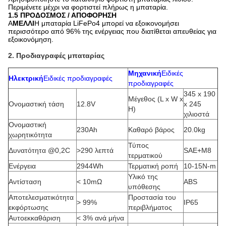
Περιμένετε μέχρι να φορτιστεί πλήρως η μπαταρία.
1.5 ΠΡΟΔΟΣΜΟΣ / ΑΠΟΦΟΡΗΣΗ
Α
ΜΕΛΛΙ
Η μπαταρία LiFePo4 μπορεί να εξοικονομήσει
περισσότερο από 96% της ενέργειας που διατίθεται απευθείας για
εξοικονόμηση.
2. Προδιαγραφές μπαταρίας
Μηχανική
Ειδικές
Ηλεκτρική
Ειδικές προδιαγραφές
προδιαγραφές
345 x 190
Μέγεθος (L x W x
Ονομαστική τάση
12.8V
x 245
H)
χιλιοστά
Ονομαστική
230Ah
Καθαρό βάρος
20.0kg
χωρητικότητα
Τύπος
Δυνατότητα @0,2C
>290 λεπτά
SAE+M8
τερματικού
Ενέργεια
2944Wh
Τερματική ροπή
10-15N-m
Υλικό της
Αντίσταση
< 10mΩ
ABS
υπόθεσης
Αποτελεσματικότητα
Προστασία του
> 99%
IP65
εκφόρτωσης
περιβλήματος
Αυτοεκκαθάριση
< 3% ανά μήνα