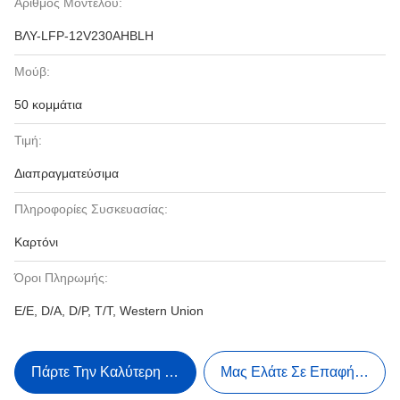
Αριθμός Μοντέλου:
ΒΛΥ-LFP-12V230AHBLH
Μούβ:
50 κομμάτια
Τιμή:
Διαπραγματεύσιμα
Πληροφορίες Συσκευασίας:
Καρτόνι
Όροι Πληρωμής:
Ε/Ε, D/A, D/P, T/T, Western Union
Πάρτε Την Καλύτερη Τιμή
Μας Ελάτε Σε Επαφή Με