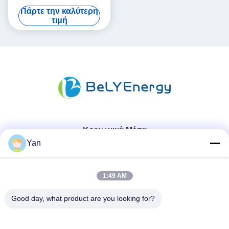
κυψέλες εξισορρόπησης
Πάρτε την καλύτερη
τάσης
τιμή
Κοινωνικά Μέσα
Yan
Γρήγορη επικοινωνία
1:49 AM
Τηλ.:
Good day, what product are you looking for?
86-20-82038494