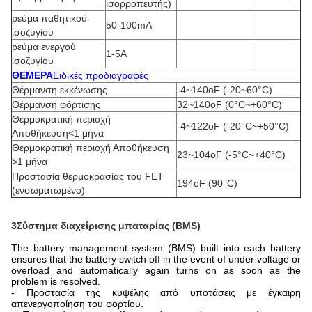
ισορροπευτής)
ρεύμα παθητικού
50-100mA
ισοζυγίου
ρεύμα ενεργού
1-5Α
ισοζυγίου
ΘΕΜΕΡΑ
Ειδικές προδιαγραφές
Θέρμανση εκκένωσης
-4~140oF (-20~60°C)
Θέρμανση φόρτισης
32~140oF (0°C~+60°C)
Θερμοκρατική περιοχή
-4~122oF (-20°C~+50°C)
Αποθήκευση<1 μήνα
Θερμοκρατική περιοχή Αποθήκευση
23~104oF (-5°C~+40°C)
>1 μήνα
Προστασία θερμοκρασίας του FET
194oF (90°C)
(ενσωματωμένο)
3Σύστημα διαχείρισης μπαταρίας (BMS)
The battery management system (BMS) built into each battery
ensures that the battery switch off in the event of under voltage or
overload and automatically again turns on as soon as the
problem is resolved.
- Προστασία της κυψέλης από υποτάσεις με έγκαιρη
απενεργοποίηση του φορτίου.