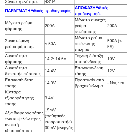
Σύνδεση ενότητες
4S1P
ΑΠΟΦΑΣΗ
Ειδικές
ΠΑΡΑΓΜΑΤΗ
Ειδικές προδιαγραφές
προδιαγραφές
Μέγιστο συνεχές
Μέγιστο ρεύμα
200A
ρεύμα
200A
φόρτισης
εκφόρτισης
Μέγιστο ρεύμα
Συνιστώμενη
500A (<
≤ 50A
εκκένωσης
ρεύμα φόρτισης
5S)
παλμού
Δυνατότητα
Τεχνική διάταξη
14.2~14.6V
10V
φόρτισης
αποσύνδεσης
Δυνατότητα
Επανασύνδεση
14.4V
12V
διακοπής φόρτισης
τάσης
Επανασύνδεση
Προστασία από
14.0V
- Ναι, ναι.
τάσης
βραχυκύκλωμα
Κύτταρα
εξισορρόπησης
3.4V
τάσης
15mV
Αξία διαφοράς τάσης
(παθητικός
των κυψελών προς
ισορροπιστής)
ανοικτή
30mV (ενεργός
εξισορρόπηση