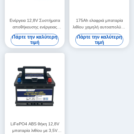
Ενέργεια 12,8V Συστήματα
175Ah ελαφριά μπαταρία
αποθήκευσης ενέργειας
λιθίου χαμηλή αυτοαπολύση
μπαταρίας -20~60 Πεδίο
3.5V εξισορρόπηση
Πάρτε την καλύτερη
Πάρτε την καλύτερη
θερμοκρασίας εκφόρτισης
κυττάρων
τιμή
τιμή
LiFePO4 ABS θήκη 12,8V
μπαταρία λιθίου με 3,5V