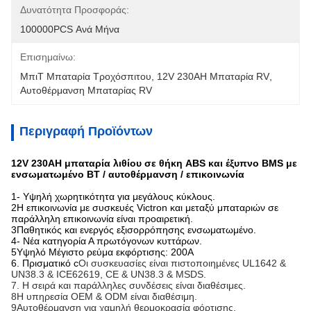
Δυνατότητα Προσφοράς:
100000PCS Ανά Μήνα
Επισημαίνω:
ΜπιΤ Μπαταρία Τροχόσπιτου
, 
12V 230AH Μπαταρία RV
, 
Αυτοθέρμανση Μπαταρίας RV
Περιγραφή Προϊόντων
12V 230AH μπαταρία λιθίου σε θήκη ABS και έξυπνο BMS με
ενσωματωμένο BT / αυτοθέρμανση / επικοινωνία
1- Υψηλή χωρητικότητα για μεγάλους κύκλους.
2Η επικοινωνία με συσκευές Victron και μεταξύ μπαταριών σε
παράλληλη επικοινωνία είναι προαιρετική.
3Παθητικός και ενεργός εξισορρόπησης ενσωματωμένο.
4- Νέα κατηγορία Α πρωτόγονων κυττάρων.
5Υψηλό Μέγιστο ρεύμα εκφόρτισης: 200A
6. Πρισματικό c
Οι συσκευασίες είναι πιστοποιημένες UL1642 &
UN38.3 & ICE62619, CE & UN38.3 & MSDS.
7. Η σειρά και παράλληλες συνδέσεις είναι διαθέσιμες.
8Η υπηρεσία OEM & ODM είναι διαθέσιμη.
9Αυτοθέρμανση για χαμηλή θερμοκρασία φόρτισης.