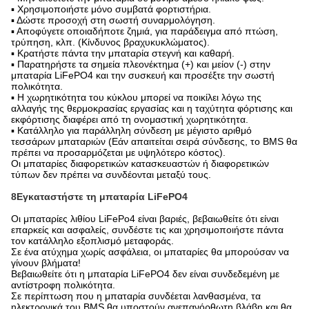
▪ Χρησιμοποιήστε μόνο συμβατά φορτιστήρια.
▪ Δώστε προσοχή στη σωστή συναρμολόγηση.
▪ Αποφύγετε οποιαδήποτε ζημιά, για παράδειγμα από πτώση,
τρύπηση, κλπ. (Κίνδυνος βραχυκυκλώματος).
▪ Κρατήστε πάντα την μπαταρία στεγνή και καθαρή.
▪ Παρατηρήστε τα σημεία πλεονέκτημα (+) και μείον (-) στην
μπαταρία LiFePO4 και την συσκευή και προσέξτε την σωστή
πολικότητα.
▪ Η χωρητικότητα του κύκλου μπορεί να ποικίλει λόγω της
αλλαγής της θερμοκρασίας εργασίας και η ταχύτητα φόρτισης και
εκφόρτισης διαφέρει από τη ονομαστική χωρητικότητα.
▪ Κατάλληλο για παράλληλη σύνδεση με μέγιστο αριθμό
τεσσάρων μπαταριών (Εάν απαιτείται σειρά σύνδεσης, το BMS θα
πρέπει να προσαρμόζεται με υψηλότερο κόστος).
Οι μπαταρίες διαφορετικών κατασκευαστών ή διαφορετικών
τύπων δεν πρέπει να συνδέονται μεταξύ τους.
8Εγκαταστήστε τη μπαταρία LiFePO4
Οι μπαταρίες λιθίου LiFePo4 είναι βαριές, βεβαιωθείτε ότι είναι
επαρκείς και ασφαλείς, συνδέστε τις και χρησιμοποιήστε πάντα
τον κατάλληλο εξοπλισμό μεταφοράς.
Σε ένα ατύχημα χωρίς ασφάλεια, οι μπαταρίες θα μπορούσαν να
γίνουν βλήματα!
Βεβαιωθείτε ότι η μπαταρία LiFePO4 δεν είναι συνδεδεμένη με
αντίστροφη πολικότητα.
Σε περίπτωση που η μπαταρία συνδέεται λανθασμένα, τα
ηλεκτρονικά του BMS θα υποστούν ανεπανόρθωτη βλάβη και θα