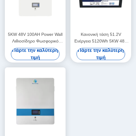
5KW 48V 100AH Power Wall
Κανονική τάση 51.2V
Λιθιοσίδηρο Φωσφορικό
Ενέργεια 5120Wh 5KW 48V
μπαταρία με Bluetooth
100AH LiFePO4 μπαταρία με
Πάρτε την καλύτερη
Πάρτε την καλύτερη
προαιρετικό Bluetooth και
τιμή
τιμή
αυτοθέρμανση