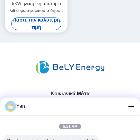
5KW ηλεκτρική μπαταρία
λίθιο-φωσφορικού σιδήρου
48V 100AH για κατοικημένη
Πάρτε την καλύτερη
αποθήκευση ενέργειας
τιμή
Κοινωνικά Μέσα
Yan
Γρήγορη επικοινωνία
5:51 AM
Τηλ.: