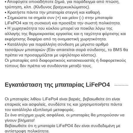
▪ Αποφύγετε οποιαδήποτε ζημιά, για παράδειγμα από πτώση,
τρύπηση, κλπ. (Κίνδυνος βραχυκυκλώματος).
▪ Κρατήστε πάντα την μπαταρία στεγνή και καθαρή.
▪ Σημειώστε τα σημεία συν (+) και μείον (-) στην μπαταρία
LiFePO4 και τη συσκευή και προσέξτε την σωστή πολικότητα.
▪ Η χωρητικότητα του κύκλου μπορεί να ποικίλει λόγω της
αλλαγής της θερμοκρασίας εργασίας και η ταχύτητα φόρτισης και
εκφόρτισης διαφέρει από τη ονομαστική χωρητικότητα.
▪ Κατάλληλο για παράλληλη σύνδεση με μέγιστο αριθμό
τεσσάρων μπαταριών (Εάν απαιτείται σειρά σύνδεσης, το BMS θα
πρέπει να προσαρμόζεται με υψηλότερο κόστος).
Οι μπαταρίες από διαφορετικούς κατασκευαστές ή διαφορετικούς
τύπους δεν πρέπει να συνδέονται μεταξύ τους.
Εγκατάσταση της μπαταρίας LiFePO4
Οι μπαταρίες λιθίου LiFePo4 είναι βαριές, βεβαιωθείτε ότι είναι
επαρκείς και ασφαλείς, συνδέστε τις και χρησιμοποιήστε πάντα
τον κατάλληλο εξοπλισμό μεταφοράς.
Σε ένα ατύχημα χωρίς ασφάλεια, οι μπαταρίες θα μπορούσαν να
γίνουν βλήματα!
Βεβαιωθείτε ότι η μπαταρία LiFePO4 δεν είναι συνδεδεμένη με
αντίστροφη πολικότητα.