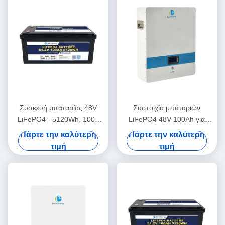
Συσκευή μπαταρίας 48V
Συστοιχία μπαταριών
LiFePO4 - 5120Wh, 100A
LiFePO4 48V 100Ah για
εκφόρτιση, περίβλημα IP65
ηλιακά & αυτόνομα
Πάρτε την καλύτερη
Πάρτε την καλύτερη
συστήματα
τιμή
τιμή