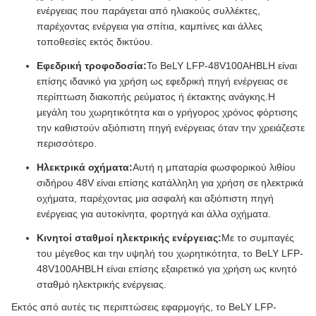
ενέργειας που παράγεται από ηλιακούς συλλέκτες,
παρέχοντας ενέργεια για σπίτια, καμπίνες και άλλες
τοποθεσίες εκτός δικτύου.
Εφεδρική τροφοδοσία:
Το BeLY LFP-48V100AHBLH είναι
επίσης ιδανικό για χρήση ως εφεδρική πηγή ενέργειας σε
περίπτωση διακοπής ρεύματος ή έκτακτης ανάγκης.Η
μεγάλη του χωρητικότητα και ο γρήγορος χρόνος φόρτισης
την καθιστούν αξιόπιστη πηγή ενέργειας όταν την χρειάζεστε
περισσότερο.
Ηλεκτρικά οχήματα:
Αυτή η μπαταρία φωσφορικού λιθίου
σιδήρου 48V είναι επίσης κατάλληλη για χρήση σε ηλεκτρικά
οχήματα, παρέχοντας μια ασφαλή και αξιόπιστη πηγή
ενέργειας για αυτοκίνητα, φορτηγά και άλλα οχήματα.
Κινητοί σταθμοί ηλεκτρικής ενέργειας:
Με το συμπαγές
του μέγεθος και την υψηλή του χωρητικότητα, το BeLY LFP-
48V100AHBLH είναι επίσης εξαιρετικό για χρήση ως κινητό
σταθμό ηλεκτρικής ενέργειας.
Εκτός από αυτές τις περιπτώσεις εφαρμογής, το BeLY LFP-