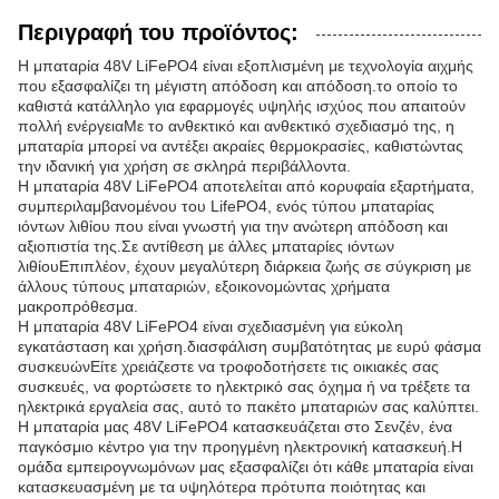
Περιγραφή του προϊόντος:
Η μπαταρία 48V LiFePO4 είναι εξοπλισμένη με τεχνολογία αιχμής
που εξασφαλίζει τη μέγιστη απόδοση και απόδοση.το οποίο το
καθιστά κατάλληλο για εφαρμογές υψηλής ισχύος που απαιτούν
πολλή ενέργειαΜε το ανθεκτικό και ανθεκτικό σχεδιασμό της, η
μπαταρία μπορεί να αντέξει ακραίες θερμοκρασίες, καθιστώντας
την ιδανική για χρήση σε σκληρά περιβάλλοντα.
Η μπαταρία 48V LiFePO4 αποτελείται από κορυφαία εξαρτήματα,
συμπεριλαμβανομένου του LifePO4, ενός τύπου μπαταρίας
ιόντων λιθίου που είναι γνωστή για την ανώτερη απόδοση και
αξιοπιστία της.Σε αντίθεση με άλλες μπαταρίες ιόντων
λιθίουΕπιπλέον, έχουν μεγαλύτερη διάρκεια ζωής σε σύγκριση με
άλλους τύπους μπαταριών, εξοικονομώντας χρήματα
μακροπρόθεσμα.
Η μπαταρία 48V LiFePO4 είναι σχεδιασμένη για εύκολη
εγκατάσταση και χρήση.διασφάλιση συμβατότητας με ευρύ φάσμα
συσκευώνΕίτε χρειάζεστε να τροφοδοτήσετε τις οικιακές σας
συσκευές, να φορτώσετε το ηλεκτρικό σας όχημα ή να τρέξετε τα
ηλεκτρικά εργαλεία σας, αυτό το πακέτο μπαταριών σας καλύπτει.
Η μπαταρία μας 48V LiFePO4 κατασκευάζεται στο Σενζέν, ένα
παγκόσμιο κέντρο για την προηγμένη ηλεκτρονική κατασκευή.Η
ομάδα εμπειρογνωμόνων μας εξασφαλίζει ότι κάθε μπαταρία είναι
κατασκευασμένη με τα υψηλότερα πρότυπα ποιότητας και