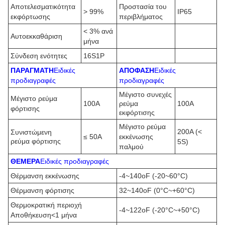
Αποτελεσματικότητα
Προστασία του
> 99%
IP65
εκφόρτωσης
περιβλήματος
< 3% ανά
Αυτοεκκαθάριση
μήνα
Σύνδεση ενότητες
16S1P
ΠΑΡΑΓΜΑΤΗ
Ειδικές
ΑΠΟΦΑΣΗ
Ειδικές
προδιαγραφές
προδιαγραφές
Μέγιστο συνεχές
Μέγιστο ρεύμα
100A
ρεύμα
100A
φόρτισης
εκφόρτισης
Μέγιστο ρεύμα
200A (<
Συνιστώμενη
≤ 50A
εκκένωσης
ρεύμα φόρτισης
5S)
παλμού
ΘΕΜΕΡΑ
Ειδικές προδιαγραφές
Θέρμανση εκκένωσης
-4~140oF (-20~60°C)
Θέρμανση φόρτισης
32~140oF (0°C~+60°C)
Θερμοκρατική περιοχή
-4~122oF (-20°C~+50°C)
Αποθήκευση<1 μήνα