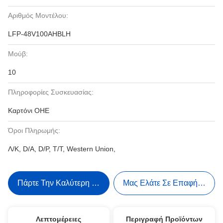
Αριθμός Μοντέλου:
LFP-48V100AHBLH
Μούβ:
10
Πληροφορίες Συσκευασίας:
Καρτόνι ΟΗΕ
Όροι Πληρωμής:
Λ/Κ, D/A, D/P, T/T, Western Union,
Πάρτε Την Καλύτερη Τιμή
Μας Ελάτε Σε Επαφή Με
Λεπτομέρειες
Περιγραφή Προϊόντων