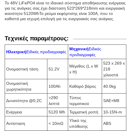
Το 48V LiFePO4 είναι το ιδανικό σύστημα αποθήκευσης ενέργειας
για τις ανάγκες σας.έχει διάσταση 523*269*218mm και ενεργειακή
ικανότητα 5120WhΤο ρεύμα εκφόρτισης είναι 100A, που το
καθιστά μια ισχυρή επιλογή για τις ενεργειακές σας ανάγκες.
Τεχνικές παραμέτρους:
Μηχανική
Ειδικές
Ηλεκτρική
Ειδικές προδιαγραφές
προδιαγραφές
523 x 269 x
Μέγεθος (L x W
Ονομαστική τάση
51.2V
218
x H)
χιλιοστά
Ονομαστική
100Ah
Καθαρό βάρος
40.0kg
χωρητικότητα
>290
Τύπος
Δυνατότητα @0,2C
SAE+M8
λεπτά
τερματικού
Ενέργεια
5120 Wh
Τερματική ροπή
10-15N-m
Υλικό της
Αντίσταση
< 10mΩ
ABS
υπόθεσης