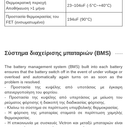
Θερμοκρατική περιοχή
23~104oF (-5°C~+40°C)
Αποθήκευση >1 μήνα
Προστασία θερμοκρασίας του
194oF (90°C)
FET (ενσωματωμένο)
Σύστημα διαχείρισης μπαταριών (BMS)
The battery management system (BMS) built into each battery
ensures that the battery switch off in the event of under voltage or
overload and automatically again turns on as soon as the
problem is resolved.
- Προστασία της κυψέλης από υποτάσεις με έγκαιρη
απενεργοποίηση του φορτίου.
- Προστασία της κυψέλης από υπερτάσεις με μείωση του
ρεύματος φόρτισης ή διακοπή της διαδικασίας φόρτισης.
- Κλείνω το σύστημα σε περίπτωση υπερβολικής θερμοκρασίας.
- Η φόρτιση της μπαταρίας σταματά σε περίπτωση χαμηλής
θερμοκρασίας.
- Η επικοινωνία με συσκευές Victron και μεταξύ μπαταριών είναι