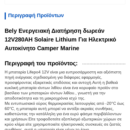
Περιγραφή Προϊόντων
Bely Ενεργειακή Διατήρηση δωρεάν
12V280AH Solaire Lithium Για Ηλεκτρικό
Αυτοκίνητο Camper Marine
Περιγραφή του προϊόντος:
Η μπαταρία Lifepo4 12V είναι μια ευπροσάρμοστη και αξιόπιστη
πηγή ενέργειας σχεδιασμένη για διάφορες εφαρμογές,
προσφέροντας εξαιρετικές επιδόσεις και αντοχή.Αυτή η βαθειά
κυκλική μπαταρία ιόντων λιθίου είναι ένα κορυφαίο προϊόν στο
βασίλειο των μπαταριών ιόντων λιθίου., γνωστή για την
αποδοτικότητα και τη μακροχρόνια ισχύ της.
Με εντυπωσιακό εύρος θερμοκρασίας λειτουργίας από -20°C έως
60°C, η μπαταρία αυτή μπορεί να αντέξει ακραίες συνθήκες,
καθιστώντας την κατάλληλη για ένα ευρύ φάσμα περιβάλλοντων
και χρήσεων.Είτε τροφοδοτείτε εξοπλισμό εξωτερικών χώρων σε
κρύο κλίμα είτε χρησιμοποιείτε ηλεκτρονικές συσκευές σε ζεστές
συνθήκες, αυτή η μπαταρία είναι μέχρι το έργο.