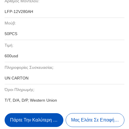
Αριθμός Μοντέλου:
LFP-12V280AH
Μούβ:
50PCS
Τιμή:
600usd
Πληροφορίες Συσκευασίας:
UN CARTON
Όροι Πληρωμής:
T/T, D/A, D/P, Western Union
Πάρτε Την Καλύτερη Τιμή
Μας Ελάτε Σε Επαφή Με