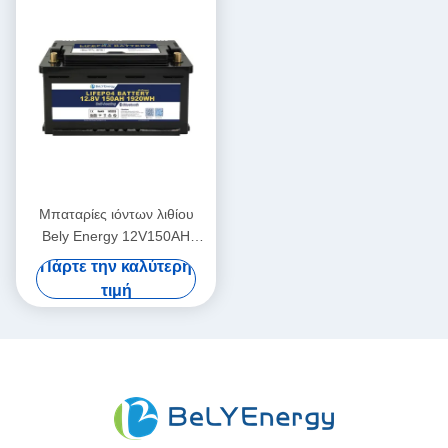
Μπαταρίες ιόντων λιθίου
Bely Energy 12V150AH
Μπαταρίες εφεδρικής ισχύος
Πάρτε την καλύτερη
ιόντων λιθίου για RV Off-
τιμή
Road Solar