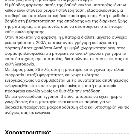
Η μέθοδος φόρτισης αυτής της βαθειά κύκλου μπαταρίας ιόντων
λιθίου είναι σταθερό ρεύμα / σταθερή τάση, εξασφαλίζοντας μια
σταθερή και αποτελεσματική διαδικασία φόρτισης.Αυτή η μέθοδος
βοηθά στη βελτιστοποίηση της απόδοσης και της διάρκειας ζωής
της μπαταρίας, επιτρέποντάς σας να αξιοποιήσετε στο έπακρο
κάθε κύκλο φόρτισης.
Όταν πρόκειται για φόρτιση, η μπαταρία διαθέτει μέγιστο συνεχές
ρεύμα φόρτισης 200A, επιτρέποντας γρήγορη και αξιόπιστη
φόρτιση όποτε χρειάζεται.Αυτή η υψηλή χωρητικότητα ρεύματος
φόρτισης εξασφαλίζει ότι μπορείτε να αναπληρώσετε γρήγορα τα
επίπεδα ισχύος της μπαταρίας, διατηρώντας τις συσκευές σας σε
καλή λειτουργία.
Με βάρος μόλις 26 κιλά, αυτή η μπαταρία επιτυγχάνει την τέλεια
ισορροπία μεταξύ φορητότητας και χωρητικότητας
ενέργειας.χωρίς να συμβιβάζεται με τις δυνατότητες αποθήκευσης
ενέργειαςΕίτε είστε σε κίνηση είτε ακίνητοι, αυτή η μπαταρία
προσφέρει ευκολία χωρίς να θυσιάζει την απόδοση.
Με μια γενναιόδωρη εγγύηση 3 ετών, μπορείτε να έχετε ηρεμία
γνωρίζοντας ότι η μπαταρία είναι κατασκευασμένη για να
διαρκέσει.παρέχοντας μακροπρόθεσμη αξία και υποστήριξη για τις
ανάγκες σας σε ενέργεια.
Χαρακτηριστικά: