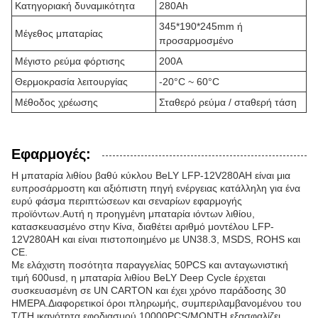
Κατηγοριακή δυναμικότητα
280Ah
345*190*245mm ή
Μέγεθος μπαταρίας
προσαρμοσμένο
Μέγιστο ρεύμα φόρτισης
200A
Θερμοκρασία λειτουργίας
-20°C ~ 60°C
Μέθοδος χρέωσης
Σταθερό ρεύμα / σταθερή τάση
Εφαρμογές:
Η μπαταρία λιθίου βαθύ κύκλου BeLY LFP-12V280AH είναι μια
ευπροσάρμοστη και αξιόπιστη πηγή ενέργειας κατάλληλη για ένα
ευρύ φάσμα περιπτώσεων και σεναρίων εφαρμογής
προϊόντων.Αυτή η προηγμένη μπαταρία ιόντων λιθίου,
κατασκευασμένο στην Κίνα, διαθέτει αριθμό μοντέλου LFP-
12V280AH και είναι πιστοποιημένο με UN38.3, MSDS, ROHS και
CE.
Με ελάχιστη ποσότητα παραγγελίας 50PCS και ανταγωνιστική
τιμή 600usd, η μπαταρία λιθίου BeLY Deep Cycle έρχεται
συσκευασμένη σε UN CARTON και έχει χρόνο παράδοσης 30
ΗΜΕΡΑ.Διαφορετικοί όροι πληρωμής, συμπεριλαμβανομένου του
T/TΗ ικανότητα εφοδιασμού 10000PCS/MONTH εξασφαλίζει