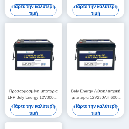
Λιθιογενής μπαταρία για Off-
Κύκλων Για Ηλεκτρικό
Πάρτε την καλύτερη
Πάρτε την καλύτερη
Road RV Camper
Αυτοκίνητο Θαλάσσης,
τιμή
τιμή
Θαλάσσιο Κινητήρα
Προσαρμοσμένη μπαταρία
Bely Energy Λιθιοηλεκτρική
LFP Bely Energy 12V300AH
μπαταρία 12V230AH 6000
Φωσφορικού άλατος LFP
κύκλοι για ναυτικά ηλεκτρικά
Πάρτε την καλύτερη
Πάρτε την καλύτερη
Battery PACK για Solar
οχήματα Camper
τιμή
τιμή
Marine RV