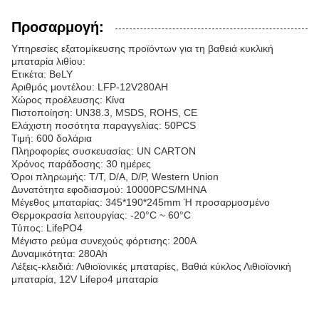
Προσαρμογή:
Υπηρεσίες εξατομίκευσης προϊόντων για τη βαθειά κυκλική
μπαταρία λιθίου:
Ετικέτα: BeLY
Αριθμός μοντέλου: LFP-12V280AH
Χώρος προέλευσης: Κίνα
Πιστοποίηση: UN38.3, MSDS, ROHS, CE
Ελάχιστη ποσότητα παραγγελίας: 50PCS
Τιμή: 600 δολάρια
Πληροφορίες συσκευασίας: UN CARTON
Χρόνος παράδοσης: 30 ημέρες
Όροι πληρωμής: T/T, D/A, D/P, Western Union
Δυνατότητα εφοδιασμού: 10000PCS/ΜΗΝΑ
Μέγεθος μπαταρίας: 345*190*245mm Ή προσαρμοσμένο
Θερμοκρασία λειτουργίας: -20°C ~ 60°C
Τύπος: LifePO4
Μέγιστο ρεύμα συνεχούς φόρτισης: 200A
Δυναμικότητα: 280Ah
Λέξεις-κλειδιά: Λιθιοϊονικές μπαταρίες, Βαθιά κύκλος Λιθιοϊονική
μπαταρία, 12V Lifepo4 μπαταρία