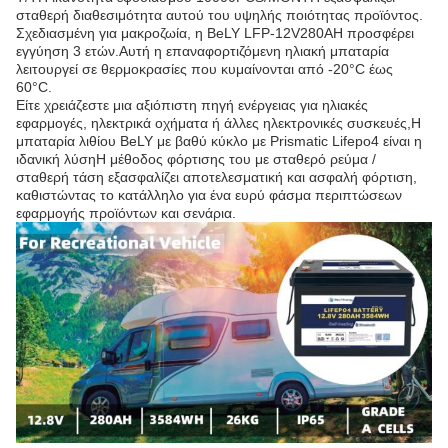
σταθερή διαθεσιμότητα αυτού του υψηλής ποιότητας προϊόντος.
Σχεδιασμένη για μακροζωία, η BeLY LFP-12V280AH προσφέρει
εγγύηση 3 ετών.Αυτή η επαναφορτιζόμενη ηλιακή μπαταρία
λειτουργεί σε θερμοκρασίες που κυμαίνονται από -20°C έως
60°C.
Είτε χρειάζεστε μια αξιόπιστη πηγή ενέργειας για ηλιακές
εφαρμογές, ηλεκτρικά οχήματα ή άλλες ηλεκτρονικές συσκευές,Η
μπαταρία λιθίου BeLY με βαθύ κύκλο με Prismatic Lifepo4 είναι η
ιδανική λύσηΗ μέθοδος φόρτισης του με σταθερό ρεύμα /
σταθερή τάση εξασφαλίζει αποτελεσματική και ασφαλή φόρτιση,
καθιστώντας το κατάλληλο για ένα ευρύ φάσμα περιπτώσεων
εφαρμογής προϊόντων και σενάρια.