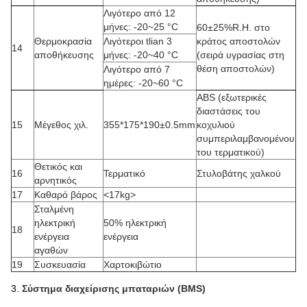
Λιγότερο από 12
μήνες
:
-20~25 °C
60±25%R.H. στο
Θερμοκρασία
Λιγότεροι tlian 3
κράτος αποστολών
14
αποθήκευσης
μήνες
:
-20~40 °C
(σειρά υγρασίας στη
θέση αποστολών)
Λιγότερο από 7
ημέρες
:
-20~60 °C
ABS (εξωτερικές
διαστάσεις του
15
Μέγεθος χιλ.
355*175*190±0.5mm
κοχυλιού
συμπεριλαμβανομένου
του τερματικού)
Θετικός και
16
Τερματικό
Στυλοβάτης χαλκού
αρνητικός
17
Καθαρό βάρος
<17kg>
Σταλμένη
ηλεκτρική
50% ηλεκτρική
18
ενέργεια
ενέργεια
αγαθών
19
Συσκευασία
Χαρτοκιβώτιο
3.
Σύστημα διαχείρισης μπαταριών (BMS)