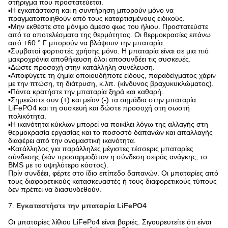
στήριγμα που προστατεύεται.
▪Η εγκατάσταση και η συντήρηση μπορούν μόνο να
πραγματοποιηθούν από τους καταρτισμένους ειδικούς.
▪Μην εκθέστε στο μόνιμο άμεσο φως του ήλιου. Προστατεύστε
από τα αποτελέσματα της θερμότητας. Οι θερμοκρασίες επάνω
από +60 ° Γ μπορούν να βλάψουν την μπαταρία.
▪Συμβατοί φορτιστές χρήσης μόνο. Η μπαταρία είναι σε μια πιό
μακροχρόνια αποθήκευση όλοι αποσυνδέει τις συσκευές.
▪Δώστε προσοχή στην κατάλληλη συνέλευση.
▪Αποφύγετε τη ζημία οποιουδήποτε είδους, παραδείγματος χάριν
με την πτώση, τη διάτρυση, κ.λπ. (κίνδυνος βραχυκυκλώματος).
▪Πάντα κρατήστε την μπαταρία ξηρά και καθαρή.
▪Σημειώστε συν (+) και μείον (-) τα σημάδια στην μπαταρία
LiFePO4 και τη συσκευή και δώστε προσοχή στη σωστή
πολικότητα.
▪Η ικανότητα κύκλων μπορεί να ποικίλει λόγω της αλλαγής στη
θερμοκρασία εργασίας και το ποσοστό δαπανών και απαλλαγής
διαφέρει από την ονομαστική ικανότητα.
▪Κατάλληλος για παράλληλες μέγιστες τέσσερις μπαταρίες
σύνδεσης (εάν προσαρμοζόταν η σύνδεση σειράς ανάγκης, το
BMS με το υψηλότερο κόστος).
Πρίν συνδέει, φέρτε στο ίδιο επίπεδο δαπανών. Οι μπαταρίες από
τους διαφορετικούς κατασκευαστές ή τους διαφορετικούς τύπους
δεν πρέπει να διασυνδεθούν.
7.
Εγκαταστήστε την μπαταρία LiFePO4
Οι μπαταρίες λίθιου LiFePo4 είναι βαριές. Σιγουρευτείτε ότι είναι