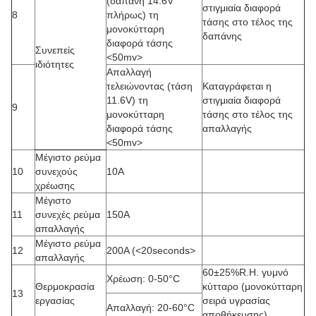
(δαπάνη 14.6V
στιγμιαία διαφορά
8
πλήρως) τη
τάσης στο τέλος της
μονοκύτταρη
δαπάνης
διαφορά τάσης
Συνεπείς
<50mv>
ιδιότητες
Απαλλαγή
τελειώνοντας (τάση
Καταγράφεται η
11.6V) τη
στιγμιαία διαφορά
9
μονοκύτταρη
τάσης στο τέλος της
διαφορά τάσης
απαλλαγής
<50mv>
Μέγιστο ρεύμα
10
συνεχούς
10A
χρέωσης
Μέγιστο
11
συνεχές ρεύμα
150A
απαλλαγής
Μέγιστο ρεύμα
12
200A (
<20seconds>
απαλλαγής
60±25%R.H. γυμνό
Χρέωση: 0-50°C
Θερμοκρασία
κύτταρο (μονοκύτταρη
13
εργασίας
σειρά υγρασίας
Απαλλαγή: 20-60°C
αποθήκευσης)