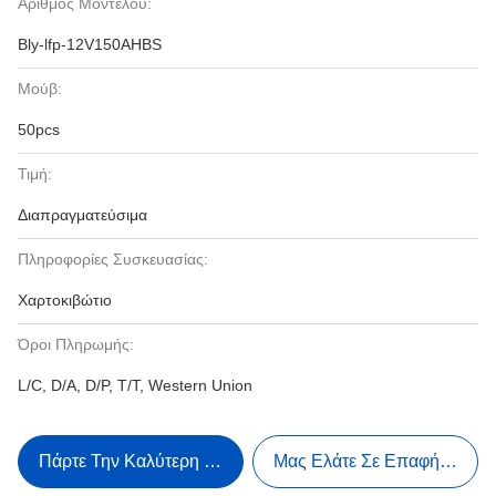
Αριθμός Μοντέλου:
Bly-lfp-12V150AHBS
Μούβ:
50pcs
Τιμή:
Διαπραγματεύσιμα
Πληροφορίες Συσκευασίας:
Χαρτοκιβώτιο
Όροι Πληρωμής:
L/C, D/A, D/P, T/T, Western Union
Πάρτε Την Καλύτερη Τιμή
Μας Ελάτε Σε Επαφή Με