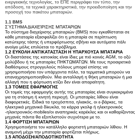
ενεργειακής τεχνολογίας, το ΕΠΕ περιγράφει τον τύπο, την
απόδοση, τα τεχνικά χαρακτηριστικά, την προειδοποίηση και την
προσοχή του πακέτου μπαταριών.
1.1 BMS
ΣΎΣΤΗΜΑ ΔΙΑΧΕΊΡΙΣΗΣ ΜΠΑΤΑΡΙΩΝ
Το σύστημα διαχείρισης μπαταριών (BMS) που εγκαθίσταται σε
κάθε μπαταρία εξασφαλίζει ότι η μπαταρία σε περίπτωση
κατώτερης τάσης ή υπερφόρτωσης σβήνει και αυτόματα πάλι
ανοίγει μόλις επιλύεται το πρόβλημα.
1.2 ΕΥΚΟΛΗ ΑΝΤΙΚΑΤΑΣΤΑΣΗ Η ΥΠΑΡΧΟΥΣΑ ΜΠΑΤΑΡΙΑ
Οι διαστάσεις της κατοικίας είναι ίδιες με πιό κοινές AGM, το οξύ
μολύβδου ή τις μπαταρίες ΠΗΚΤΩΜΆΤΩΝ. Με τους προαιρετικά
διαθέσιμους στρογγυλούς πόλους μπορεί επίσης να
χρησιμοποιήσει τον υπάρχοντα πόλο, τα τερματικά μπορούν να
επαναχρησιμοποιηθούν. Μια ανταλλαγή η θήκη μπαταριών ή μια
αλλαγή που η φόρτωση κτίζει δεν είναι απαραίτητη.
1.3 ΤΟΜΕΙΣ ΕΦΑΡΜΟΓΗΣ
Οι τομείς της εφαρμογής αυτής της μπαταρίας είναι συγκεκριμένα
για τη στάσιμη ή κινητή περιοχή. Οι μπαταρίες λίθιου είναι
διαφορετικές. Ειδικά τα τροχόσπιτα, ηλιακός, οι ε-βάρκες, τα
ηλεκτρικά μηχανικά δίκυκλα, τα κάρρα γκολφ ή ηλεκτρονικός
-ηλεκτρονικός-mobiles/οι αναπηρικές καρέκλες και οι καθαρίζοντας
μηχανές πάντα θα εξοπλιστούν συχνότερα με το.
1.4 ΦΟΡΤΙΣΗ ΜΠΑΤΑΡΙΩΝ
Χρησιμοποιήστε τον κατάλληλο φορτιστή μπαταριών λίθιου. Η
αναμονή μέχρι την μπαταρία φορτίζεται πλήρως.
1.5 ΑΠΟΔΟΣΗ/ΑΠΟΔΟΤΙΚΟΤΗΤΑ