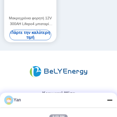
Μακροχρόνια φορητή 12V
300AH Lifepo4 μπαταρία
νέος βαθμός Α κύτταρα
Πάρτε την καλύτερη
μακρά διάρκεια κύκλου ζωής
τιμή
Κοινωνικά Μέσα
Yan
Γρήγορη επικοινωνία
8:05 PM