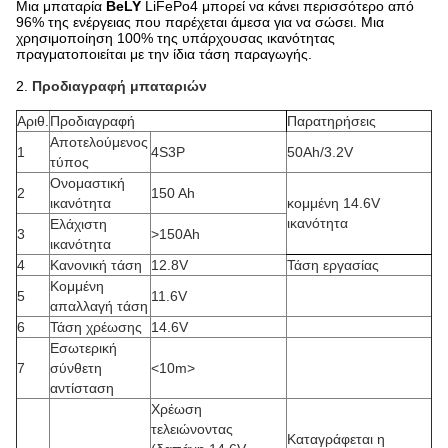
Μια μπαταρία
BeLY
LiFePo4 μπορεί να κάνει περισσότερο από
96% της ενέργειας που παρέχεται άμεσα για να σώσει. Μια
χρησιμοποίηση 100% της υπάρχουσας ικανότητας
πραγματοποιείται με την ίδια τάση παραγωγής.
2.
Προδιαγραφή μπαταριών
Αριθ.
Προδιαγραφή
Παρατηρήσεις
Αποτελούμενος
1
4S3P
50Ah/3.2V
τύπος
Ονομαστική
2
150 Ah
ικανότητα
κομμένη 14.6V
ικανότητα
Ελάχιστη
3
>150Ah
ικανότητα
4
Κανονική τάση
12.8V
Τάση εργασίας
Κομμένη
5
11.6V
απαλλαγή τάση
6
Τάση χρέωσης
14.6V
Εσωτερική
7
σύνθετη
<10m>
αντίσταση
Χρέωση
τελειώνοντας
Καταγράφεται η