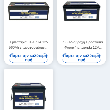
Η μπαταρία LiFePO4 12V
IP65 Αδιάβροχη Προστασία
560Ah επαναφορτιζόμενη
Φορητή μπαταρία 12V
Οικονομική 5000 κύκλοι 12v
460Ah LiFePo4 για
Πάρτε την καλύτερη
Πάρτε την καλύτερη
Lifepo4 μπαταρία
αυτοκίνητο
τιμή
τιμή