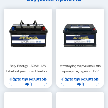
Bely Energy 150AH 12V
Μπαταρίες ενεργειακού πιό
LiFePo4 μπαταρία Bluetooth
πρόσφατες σχεδίου 12V
και αυτοθέρμανση για Yachit
180AH Bely για Bluetooth για
Πάρτε την καλύτερη
Πάρτε την καλύτερη
Medical
το σταθμό βάσης rv
τιμή
τιμή
ενεργειακής αποθήκευσης
UPS