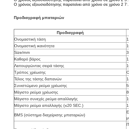
Ο χρόνος εξουσιοδότησης παρατείνει από χρόνο σε χρόνο 2 7
Προδιαγραφή μπαταριών
Προδιαγραφή
Ονομαστική τάση
1
Ονομαστική ικανότητα
1
Size/mm
3
Καθαρό βάρος
1
Λειτουργώντας σειρά τάσης
1
Τρόπος χρέωσης
C
Τέλος της τάσης δαπανών
1
Συνιστώμενο ρεύμα χρέωσης
5
Μέγιστο ρεύμα χρέωσης
8
Μέγιστο συνεχές ρεύμα απαλλαγής
1
Μέγιστο ρεύμα απαλλαγής (≤20 SEC.)
1
Ε
BMS (σύστημα διαχείρισης μπαταριών)
μ
Π