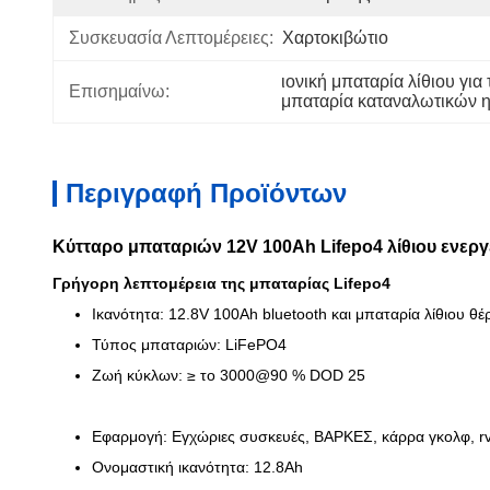
Συσκευασία Λεπτομέρειες:
Χαρτοκιβώτιο
ιονική μπαταρία λίθιου γι
Επισημαίνω:
μπαταρία καταναλωτικών 
Περιγραφή Προϊόντων
Κύτταρο μπαταριών 12V 100Ah Lifepo4 λίθιου ενεργ
Γρήγορη λεπτομέρεια της μπαταρίας Lifepo4
Ικανότητα: 12.8V 100Ah bluetooth και μπαταρία λίθιου θ
Τύπος μπαταριών: LiFePO4
Ζωή κύκλων: ≥ το 3000@90 % DOD 25
Εφαρμογή: Εγχώριες συσκευές, ΒΑΡΚΕΣ, κάρρα γκολφ, rv,
Ονομαστική ικανότητα: 12.8Ah