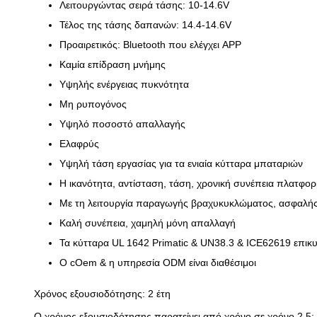
Λειτουργώντας σειρά τάσης: 10-14.6V
Τέλος της τάσης δαπανών: 14.4-14.6V
Προαιρετικός: Bluetooth που ελέγχει APP
Καμία επίδραση μνήμης
Υψηλής ενέργειας πυκνότητα
Μη ρυπογόνος
Υψηλό ποσοστό απαλλαγής
Ελαφρύς
Υψηλή τάση εργασίας για τα ενιαία κύτταρα μπαταριών
Η ικανότητα, αντίσταση, τάση, χρονική συνέπεια πλατφορ
Με τη λειτουργία παραγωγής βραχυκυκλώματος, ασφαλής 
Καλή συνέπεια, χαμηλή μόνη απαλλαγή
Τα κύτταρα UL 1642 Primatic & UN38.3 & ICE62619 επι
Ο cOem & η υπηρεσία ODM είναι διαθέσιμοι
Χρόνος εξουσιοδότησης: 2 έτη
Ο χρόνος εξουσιοδότησης παρατείνει από χρόνο σε χρόνο 2 5