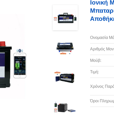
Ιονική 
Μπαταρί
Αποθήκ
Ονομασία Μά
Αριθμός Μον
Μούβ:
Τιμή:
Χρόνος Παρ
Όροι Πληρωμ