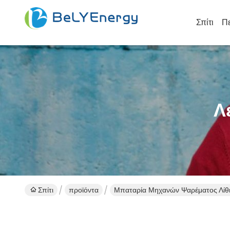
Σπίτι
Πε
Λ
Σπίτι
προϊόντα
Μπαταρία Μηχανών Ψαρέματος Λίθ