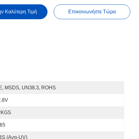
ην Καλύτερη Τιμή
Επικοινωνήστε Τώρα
E, MSDS, UN38.3, ROHS
2.8V
2KGS
P65
S (αντι-UV)