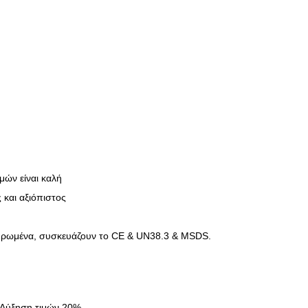
μών είναι καλή
και αξιόπιστος
κυρωμένα, συσκευάζουν το CE & UN38.3 & MSDS.
: Αύξηση τιμών 20%