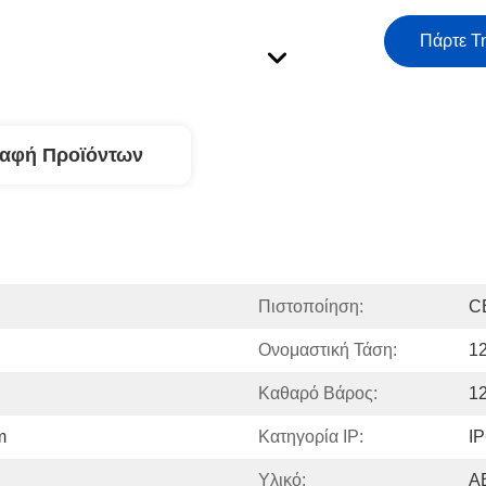
Πάρτε Τ
ραφή Προϊόντων
Πιστοποίηση:
C
Ονομαστική Τάση:
1
Καθαρό Βάρος:
1
m
Κατηγορία IP:
I
Υλικό:
AB