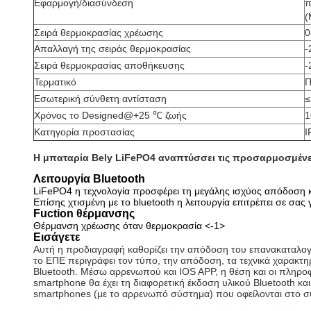
Εφαρμογή/διασύνδεση
π
(
Σειρά θερμοκρασίας χρέωσης
Απαλλαγή της σειράς θερμοκρασίας
-
Σειρά θερμοκρασίας αποθήκευσης
-
Τερματικό
Π
Εσωτερική σύνθετη αντίσταση
Χρόνος το Designed@+25 ℃ ζωής
1
Κατηγορία προστασίας
I
Η μπαταρία Bely LiFePO4 αναπτύσσει τις προσαρμοσμένε
Λειτουργία Bluetooth
LiFePO4 η τεχνολογία προσφέρει τη μεγάλης ισχύος απόδοση κ
Επίσης χτισμένη με το bluetooth η λειτουργία επιτρέπει σε σα
Fuction θέρμανσης
Θέρμανση χρέωσης όταν θερμοκρασία
<-1>
Εισάγετε
Αυτή η προδιαγραφή καθορίζει την απόδοση του επανακαταλογ
το ΕΠΕ περιγράφει τον τύπο, την απόδοση, τα τεχνικά χαρακτη
Bluetooth. Μέσω αρρενωπού και IOS APP, η θέση και οι πληρο
smartphone θα έχει τη διαφορετική έκδοση υλικού Bluetooth 
smartphones (με το αρρενωπό σύστημα) που οφείλονται στο συμ