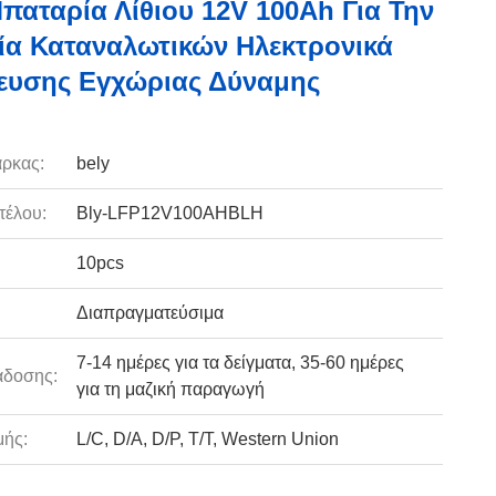
Μπαταρία Λίθιου 12V 100Ah Για Την
α Καταναλωτικών Ηλεκτρονικά
ευσης Εγχώριας Δύναμης
ρκας:
bely
τέλου:
Bly-LFP12V100AHBLH
10pcs
Διαπραγματεύσιμα
7-14 ημέρες για τα δείγματα, 35-60 ημέρες
άδοσης:
για τη μαζική παραγωγή
ής:
L/C, D/A, D/P, T/T, Western Union