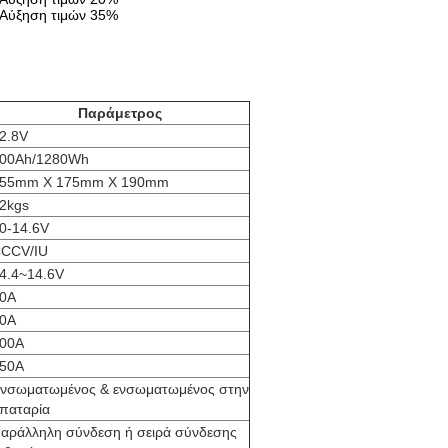
: Αύξηση τιμών 35%
Παράμετρος
2.8V
00Ah/1280Wh
55mm X 175mm X 190mm
2kgs
0-14.6V
CCV/IU
4.4~14.6V
0A
0A
00A
50A
νσωματωμένος & ενσωματωμένος στην
παταρία
αράλληλη σύνδεση ή σειρά σύνδεσης