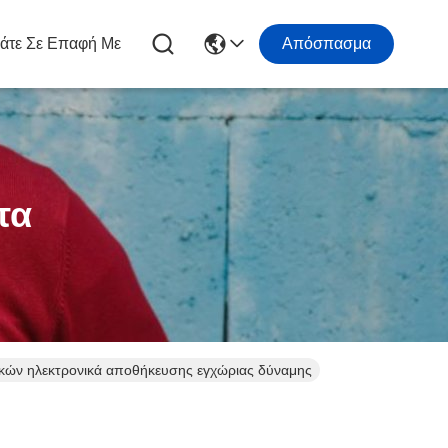
άτε Σε Επαφή Με
Απόσπασμα
τα
τικών ηλεκτρονικά αποθήκευσης εγχώριας δύναμης