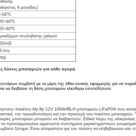
ιθανής
Μέγιστες 4 μονάδες)
0~55℃
20~60℃
20~60℃
ροεξέχων στυλοβάτης χαλκού
≤20mΩ
0 έτη
P65
ς λύσεις μπαταριών για κάθε αγορά.
υττάρων συμβατή με τα μέρη της λίθιο-ιονικής εφαρμογής για να παρα
ς για να διαβάσει τη θέση μπαταριών ελεύθερα οποτεδήποτε.
ηστέου πακέτου bly-lfp-12V 100AHBLH μπαταριών LiFePO4 που κατασκε
ριστικά, την προειδοποίηση και την προσοχή του πακέτου μπαταριών. Τ
φορίες μπαταριών μπορούν να διαβαστούν. Ειδικά λόγω της ειλικρίνει
και τα προσαρμοσμένα αρρενωπά συστήματα χαρακτηριστικών γνωρισμάτω
βατό ζήτημα. Είναι απαραίτητο για τον πελάτη να επιβεβαιώσει εάν τ