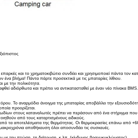
ξιόπιστος
ίναι επαρκές και το χρηματοκιβώτιο συνδέει και χρησιμοποιεί πάντα τον 
ν ένα βλήμα! Πάντα πάρτε προσεκτικά με τις μπαταρίες λίθιου.
ι με την πολικότητα.
φθεί αδιόρθωτα και πρέπει να αντικατασταθεί με έναν νέο πίνακα BMS.
όρου. Το αναρμόδιο άνοιγμα της μπαταρίας αποβάλλει την εξουσιοδότ
οποία προορίζεται.
ωδίων στους καταναλωτές πρέπει να περάσουν από ένα στήριγμα που 
ιηθούν από τους καταρτισμένους ειδικούς.
 από τα αποτελέσματα της θερμότητας. Οι θερμοκρασίες επάνω από +6
ό μακροχρόνια αποθήκευση όλοι αποσυνδέει τις συσκευές.
ν με την πτώση, τη διάτρυση, κ.λπ. (κίνδυνος βραχυκυκλώματος).