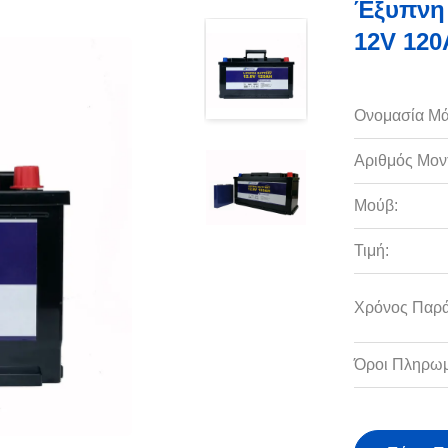
Έξυπνη 
12V 120
Ονομασία Μά
Αριθμός Μον
Μούβ:
Τιμή:
Χρόνος Παρ
Όροι Πληρωμ