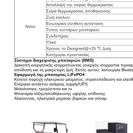
Απαλλαγή της σειράς θερμοκρασίας
Σειρά θερμοκρασίας αποθήκευσης
Ζωή κύκλων
Εσωτερική σύνθετη αντίσταση
Άλλοι
Τύπος κυττάρων μπαταριών
Συνδετήρας
Υλικό
Χρόνος το Designed@+25 ℃ ζωής
Κατηγορία προστασίας
Σύστημα διαχείρισης μπαταριών (BMS)
Διακοπή ενεργητικής ισορροπώντας (ενεργός ισορροπία προαι
απόδοση και τη μακρύτερη ζωή. Εκτός αυτού, λειτουργία Blueto
Εφαρμογή της μπαταρίας LiFePO4
Κινητοί παροχή ηλεκτρικού ρεύματος, στρατοπέδευση και ελεύ
Ενέργεια εκτάκτου ανάγκης supply/UPS
Motohomes, τροχόσπιτα και rv
Μπαταρία έλξης/αποθήκευσης υψηλής επίδοσης
Αλιεύοντας, ηλεκτρικά μηχανές βαρκών και σόναρ