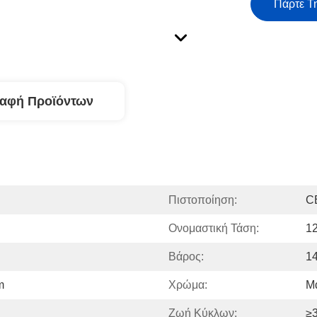
Πάρτε Τ
ραφή Προϊόντων
Πιστοποίηση:
C
Ονομαστική Τάση:
1
Βάρος:
1
m
Χρώμα:
Μ
Ζωή Κύκλων:
≥