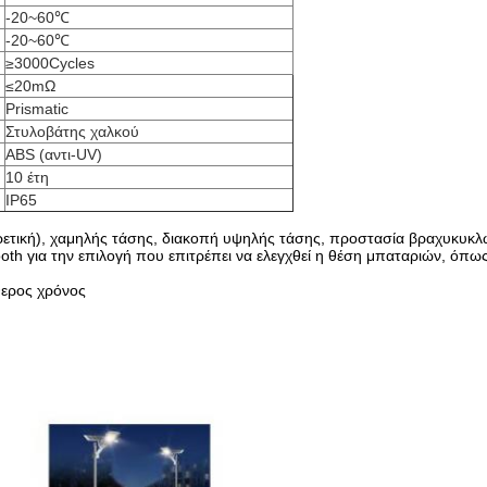
-20~60℃
-20~60℃
≥3000Cycles
≤20mΩ
Prismatic
Στυλοβάτης χαλκού
ABS (αντι-UV)
10 έτη
IP65
ρετική), χαμηλής τάσης, διακοπή υψηλής τάσης, προστασία βραχυκυκλ
oth για την επιλογή που επιτρέπει να ελεγχθεί η θέση μπαταριών, όπως
θερος χρόνος