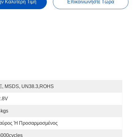
ην Καλύτερη Τιμή
Επικοινωνήστε Τώρα
E, MSDS, UN38.3,ROHS
2.8V
4kgs
αύρος Ή Προσαρμοσμένος
3000cycles