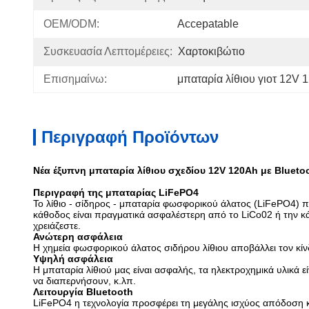
OEM/ODM:
Accepatable
Συσκευασία Λεπτομέρειες:
Χαρτοκιβώτιο
Επισημαίνω:
μπαταρία λίθιου γιοτ 12V 
Περιγραφή Προϊόντων
Νέα έξυπνη μπαταρία λίθιου σχεδίου 12V 120Ah με Bluetoot
Περιγραφή της μπαταρίας LiFePO4
Το λίθιο - σίδηρος - μπαταρία φωσφορικού άλατος (LiFePO4)
κάθοδος είναι πραγματικά ασφαλέστερη από το LiCo02 ή την κάθ
χρειάζεστε.
Ανώτερη ασφάλεια
Η χημεία φωσφορικού άλατος σιδήρου λίθιου αποβάλλει τον κ
Υψηλή ασφάλεια
Η μπαταρία λίθιού μας είναι ασφαλής, τα ηλεκτροχημικά υλικά
να διαπερνήσουν, κ.λπ.
Λειτουργία Bluetooth
LiFePO4 η τεχνολογία προσφέρει τη μεγάλης ισχύος απόδοση κ