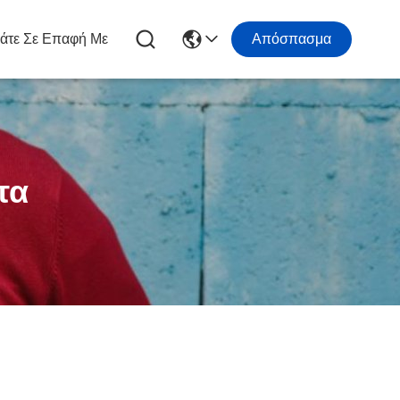
άτε Σε Επαφή Με
Απόσπασμα
τα