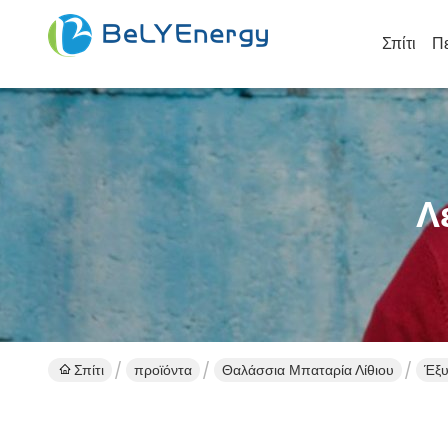
Σπίτι
Πε
Λ
Σπίτι
προϊόντα
Θαλάσσια Μπαταρία Λίθιου
Έξυ