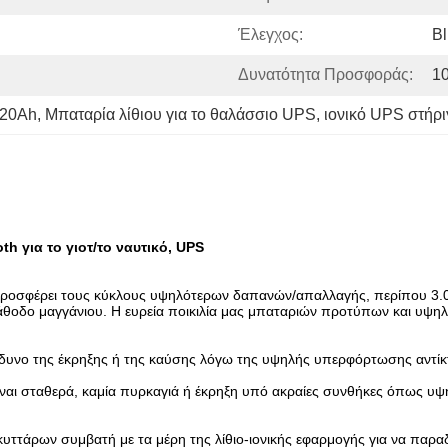
Έλεγχος:
Bl
Δυνατότητα Προσφοράς:
1
120Ah
, 
Μπαταρία λίθιου για το θαλάσσιο UPS
, 
ιονικό UPS στήρι
h για το γιοτ/το ναυτικό, UPS
 προσφέρει τους κύκλους υψηλότερων δαπανών/απαλλαγής, περίπου 3.
οδο μαγγάνιου. Η ευρεία ποικιλία μας μπαταριών προτύπων και υψηλής 
ίνδυνο της έκρηξης ή της καύσης λόγω της υψηλής υπερφόρτωσης αντ
 είναι σταθερά, καμία πυρκαγιά ή έκρηξη υπό ακραίες συνθήκες όπως 
υττάρων συμβατή με τα μέρη της λίθιο-ιονικής εφαρμογής για να παρα