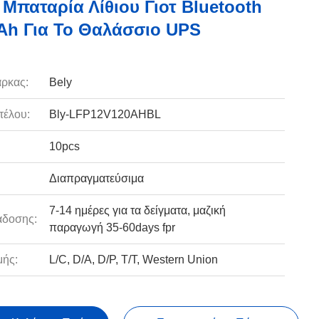
Μπαταρία Λίθιου Γιοτ Bluetooth
Ah Για Το Θαλάσσιο UPS
ρκας:
Bely
τέλου:
Bly-LFP12V120AHBL
10pcs
Διαπραγματεύσιμα
7-14 ημέρες για τα δείγματα, μαζική
άδοσης:
παραγωγή 35-60days fpr
ής:
L/C, D/A, D/P, T/T, Western Union