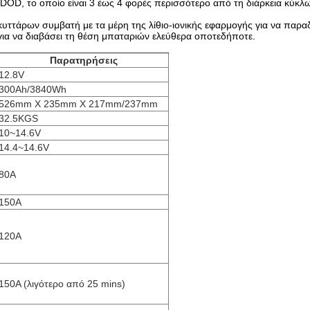
% DOD, το οποίο είναι 3 έως 4 φορές περισσότερο από τη διάρκεια κύκ
υττάρων συμβατή με τα μέρη της λίθιο-ιονικής εφαρμογής για να παρα
ς για να διαβάσει τη θέση μπαταριών ελεύθερα οποτεδήποτε.
Παρατηρήσεις
12.8V
300Ah/3840Wh
526mm X 235mm Χ 217mm/237mm
32.5KGS
10~14.6V
14.4~14.6V
80A
150A
120A
150A
(λιγότερο από 25 mins)