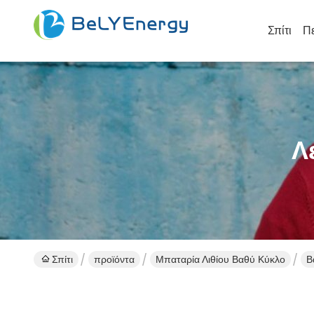
Σπίτι
Πε
Λ
Σπίτι
προϊόντα
Μπαταρία Λιθίου Βαθύ Κύκλο
Β