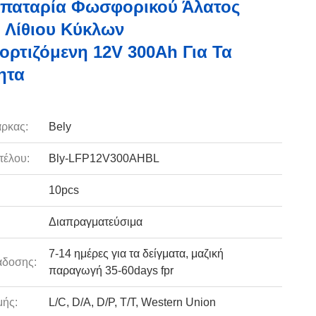
Μπαταρία Φωσφορικού Άλατος
 Λίθιου Κύκλων
ρτιζόμενη 12V 300Ah Για Τα
ητα
ρκας:
Bely
τέλου:
Bly-LFP12V300AHBL
10pcs
Διαπραγματεύσιμα
7-14 ημέρες για τα δείγματα, μαζική
άδοσης:
παραγωγή 35-60days fpr
ής:
L/C, D/A, D/P, T/T, Western Union