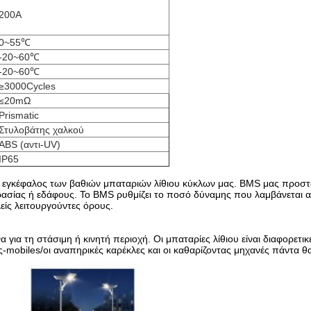
200A
0~55℃
-20~60℃
-20~60℃
≥3000Cycles
≤20mΩ
Prismatic
Στυλοβάτης χαλκού
ABS (αντι-UV)
IP65
εγκέφαλος των βαθιών μπαταριών λίθιου κύκλων μας. BMS μας προστατε
σίας ή εδάφους. Το BMS ρυθμίζει το ποσό δύναμης που λαμβάνεται απ
λείς λειτουργούντες όρους.
για τη στάσιμη ή κινητή περιοχή. Οι μπαταρίες λίθιου είναι διαφορετικέ
ς-mobiles/οι αναπηρικές καρέκλες και οι καθαρίζοντας μηχανές πάντα θ