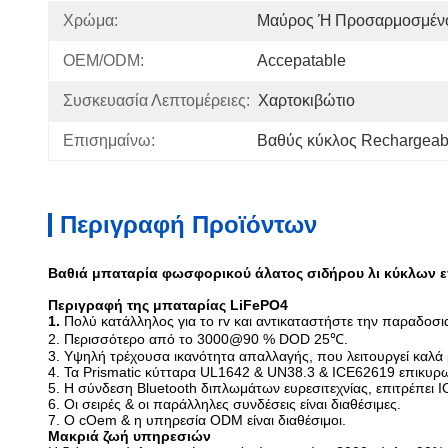
Χρώμα:
Μαύρος Ή Προσαρμοσμέν
OEM/ODM:
Accepatable
Συσκευασία Λεπτομέρειες:
Χαρτοκιβώτιο
Επισημαίνω:
Βαθύς κύκλος Rechargeab
Περιγραφή Προϊόντων
Βαθιά μπαταρία φωσφορικού άλατος σιδήρου λι κύκλων επ
Περιγραφή της μπαταρίας LiFePO4
1.
Πολύ κατάλληλος για το rv και αντικαταστήστε την παραδοσ
2.
Περισσότερο από το 3000@90 % DOD 25℃.
3. Υψηλή τρέχουσα ικανότητα απαλλαγής, που λειτουργεί καλά
4. Τα Prismatic κύτταρα UL1642 & UN38.3 & ICE62619 επικυρ
5. Η σύνδεση Bluetooth διπλωμάτων ευρεσιτεχνίας, επιτρέπει I
6. Οι σειρές & οι παράλληλες συνδέσεις είναι διαθέσιμες.
7. Ο cOem & η υπηρεσία ODM είναι διαθέσιμοι.
Μακριά ζωή υπηρεσιών