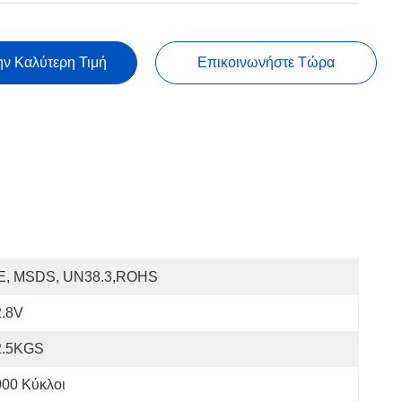
ην Καλύτερη Τιμή
Επικοινωνήστε Τώρα
E, MSDS, UN38.3,ROHS
2.8V
2.5KGS
000 Κύκλοι