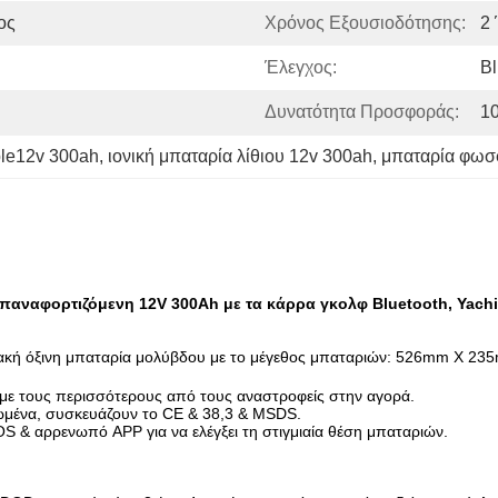
ος
Χρόνος Εξουσιοδότησης:
2
Έλεγχος:
Bl
Δυνατότητα Προσφοράς:
1
le12v 300ah
, 
ιονική μπαταρία λίθιου 12v 300ah
, 
μπαταρία φωσφ
αναφορτιζόμενη 12V 300Ah με τα κάρρα γκολφ Bluetooth, Yachit
ιακή όξινη μπαταρία μολύβδου με το μέγεθος μπαταριών:
526mm X 235
 με τους περισσότερους από τους αναστροφείς στην αγορά.
ωμένα, συσκευάζουν το CE & 38,3 & MSDS.
OS & αρρενωπό APP για να ελέγξει τη στιγμιαία θέση μπαταριών.