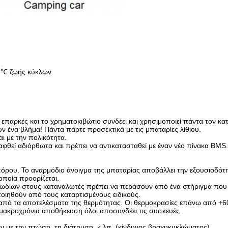
5℃ ζωής κύκλων
ίναι επαρκές και το χρηματοκιβώτιο συνδέει και χρησιμοποιεί πάντα τον 
ν ένα βλήμα! Πάντα πάρτε προσεκτικά με τις μπαταρίες λίθιου.
ι με την πολικότητα.
φθεί αδιόρθωτα και πρέπει να αντικατασταθεί με έναν νέο πίνακα BMS.
όρου. Το αναρμόδιο άνοιγμα της μπαταρίας αποβάλλει την εξουσιοδότ
οποία προορίζεται.
ωδίων στους καταναλωτές πρέπει να περάσουν από ένα στήριγμα που 
ιηθούν από τους καταρτισμένους ειδικούς.
 από τα αποτελέσματα της θερμότητας. Οι θερμοκρασίες επάνω από +6
ό μακροχρόνια αποθήκευση όλοι αποσυνδέει τις συσκευές.
ν με την πτώση, τη διάτρυση, κ.λπ. (κίνδυνος βραχυκυκλώματος).