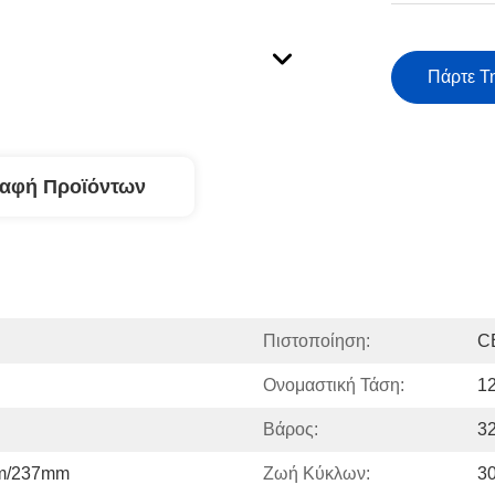
Πάρτε Τ
ραφή Προϊόντων
Πιστοποίηση:
C
Ονομαστική Τάση:
1
Βάρος:
3
m/237mm
Ζωή Κύκλων:
3