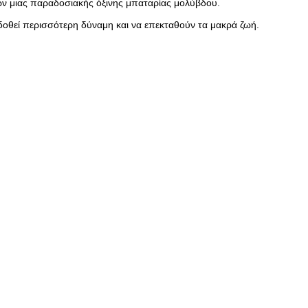
λων μιας παραδοσιακής όξινης μπαταρίας μολύβδου.
δοθεί περισσότερη δύναμη και να επεκταθούν τα μακρά ζωή.