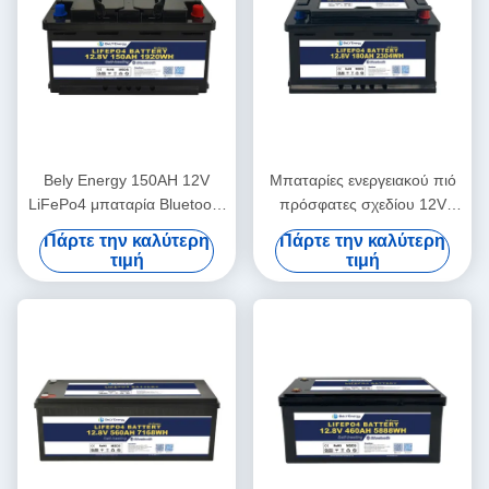
Bely Energy 150AH 12V
Μπαταρίες ενεργειακού πιό
LiFePo4 μπαταρία Bluetooth
πρόσφατες σχεδίου 12V
και αυτοθέρμανση για Yachit
180AH Bely για Bluetooth για
Πάρτε την καλύτερη
Πάρτε την καλύτερη
Medical
το σταθμό βάσης rv
τιμή
τιμή
ενεργειακής αποθήκευσης
UPS