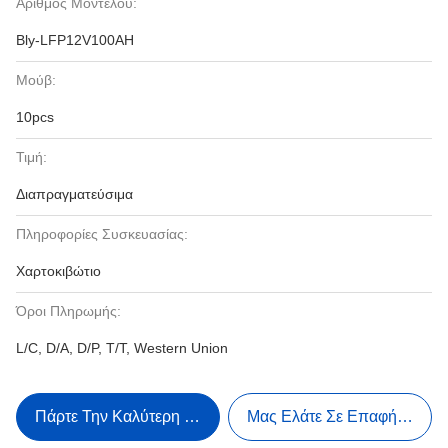
Αριθμός Μοντέλου:
Bly-LFP12V100AH
Μούβ:
10pcs
Τιμή:
Διαπραγματεύσιμα
Πληροφορίες Συσκευασίας:
Χαρτοκιβώτιο
Όροι Πληρωμής:
L/C, D/A, D/P, T/T, Western Union
Πάρτε Την Καλύτερη Τιμή
Μας Ελάτε Σε Επαφή Με