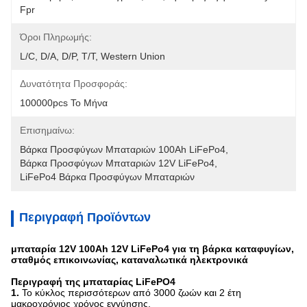
Fpr
Όροι Πληρωμής:
L/C, D/A, D/P, T/T, Western Union
Δυνατότητα Προσφοράς:
100000pcs Το Μήνα
Επισημαίνω:
Βάρκα Προσφύγων Μπαταριών 100Ah LiFePo4
, 
Βάρκα Προσφύγων Μπαταριών 12V LiFePo4
, 
LiFePo4 Βάρκα Προσφύγων Μπαταριών
Περιγραφή Προϊόντων
μπαταρία 12V 100Ah 12V LiFePo4 για τη βάρκα καταφυγίων,
σταθμός επικοινωνίας, καταναλωτικά ηλεκτρονικά
Περιγραφή της μπαταρίας LiFePO4
1.
Το κύκλος περισσότερων από 3000 ζωών και 2 έτη
μακροχρόνιος χρόνος εγγύησης.