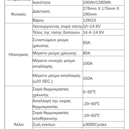
Ικανότητα
100Ah/1280Wh
278mm X 175mm X
Διάσταση
Φυσικός
190mm
Βάρος
12KGS
Λειτουργώντας σειρά τάσης
10~14.6V
Τέλος της τάσης δαπανών
14.4~14.6V
Συνιστώμενο ρεύμα
50A
χρέωσης
Μέγιστο ρεύμα χρέωσης
80A
Ηλεκτρικός
Μέγιστο συνεχές ρεύμα
100A
απαλλαγής
Μέγιστο ρεύμα απαλλαγής
150A
(≤20 SEC.)
Σειρά θερμοκρασίας
0~55℃
χρέωσης
Απαλλαγή της σειράς
-20~60℃
θερμοκρασίας
Σειρά θερμοκρασίας
-20~60℃
αποθήκευσης
Άλλοι
Ζωή κύκλων
≥3000Cycles