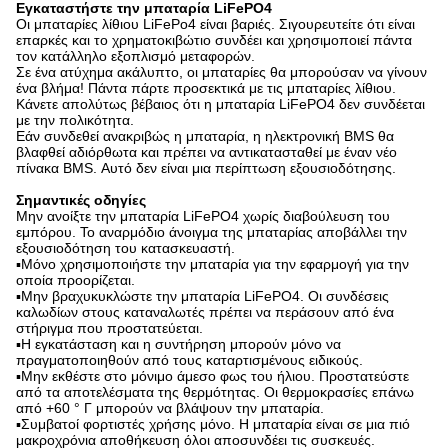
Εγκαταστήστε την μπαταρία LiFePO4
Οι μπαταρίες λίθιου LiFePo4 είναι βαριές. Σιγουρευτείτε ότι είναι
επαρκές και το χρηματοκιβώτιο συνδέει και χρησιμοποιεί πάντα
τον κατάλληλο εξοπλισμό μεταφορών.
Σε ένα ατύχημα ακάλυπτο, οι μπαταρίες θα μπορούσαν να γίνουν
ένα βλήμα! Πάντα πάρτε προσεκτικά με τις μπαταρίες λίθιου.
Κάνετε απολύτως βέβαιος ότι η μπαταρία LiFePO4 δεν συνδέεται
με την πολικότητα.
Εάν συνδεθεί ανακριβώς η μπαταρία, η ηλεκτρονική BMS θα
βλαφθεί αδιόρθωτα και πρέπει να αντικατασταθεί με έναν νέο
πίνακα BMS. Αυτό δεν είναι μια περίπτωση εξουσιοδότησης.
Σημαντικές οδηγίες
Μην ανοίξτε την μπαταρία LiFePO4 χωρίς διαβούλευση του
εμπόρου. Το αναρμόδιο άνοιγμα της μπαταρίας αποβάλλει την
εξουσιοδότηση του κατασκευαστή.
▪Μόνο χρησιμοποιήστε την μπαταρία για την εφαρμογή για την
οποία προορίζεται.
▪Μην βραχυκυκλώστε την μπαταρία LiFePO4. Οι συνδέσεις
καλωδίων στους καταναλωτές πρέπει να περάσουν από ένα
στήριγμα που προστατεύεται.
▪Η εγκατάσταση και η συντήρηση μπορούν μόνο να
πραγματοποιηθούν από τους καταρτισμένους ειδικούς.
▪Μην εκθέστε στο μόνιμο άμεσο φως του ήλιου. Προστατεύστε
από τα αποτελέσματα της θερμότητας. Οι θερμοκρασίες επάνω
από +60 ° Γ μπορούν να βλάψουν την μπαταρία.
▪Συμβατοί φορτιστές χρήσης μόνο. Η μπαταρία είναι σε μια πιό
μακροχρόνια αποθήκευση όλοι αποσυνδέει τις συσκευές.