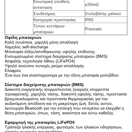
Εσωτερική σύνθετη
≤20mΩ
αντίσταση
Συνδετήρας
Στυλοβάτης χαλκού
Κατηγορία προστασίας
IP65
Τύπος κυττάρων
Prismatic
μπαταριών
Οφέλη μπαταριών
Καλή συνέπεια, χαμηλή μόνη απαλλαγή
Χαμηλός self-discharge
Μπαταρία έλξης/αποθήκευσης υψηλής επίδοσης
Ενσωματωμένο σύστημα διαχείρισης μπαταριών (BMS)
Ασφαλής τεχνολογία λίθιου (LiFePO4)
Υψηλό ανώτατο συνεχές ρεύμα απαλλαγής
Ελαφρύς
Ένα έως ένα αναπληρώσιμα με την όξινη μπαταρία μολύβδου
Σύστημα διαχείρισης μπαταριών (BMS)
Διακοπή ενεργητικής ισορροπώντας (ενεργός ισορροπία
προαιρετική), χαμηλής τάσης, διακοπή υψηλής τάσης, προστασία
βραχυκυκλώματος και προστασία θερμοκρασίας για την
αυξανόμενη απόδοση και τη μακρύτερη ζωή. Εκτός αυτού,
λειτουργία Bluetooth για την επιλογή που επιτρέπει να ελεγχθεί η
θέση μπαταριών, όπως, τάση, ικανότητα και ούτω καθεξής.
Εφαρμογή της μπαταρίας LiFePO4
Τράπεζα ηλιακής ενέργειας, φωτισμός των ηλιακών οδηγήσεων,
ηλιακός φωτεινός σηματοδότης