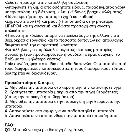
▪Δώστε προσοχή στην κατάλληλη συνέλευση.
▪Αποφύγετε τη ζημία οποιουδήποτε είδους, παραδείγματος χάριν
με την πτώση, τη διάτρυση, κ.λπ. (κίνδυνος βραχυκυκλώματος).
▪Πάντα κρατήστε την μπαταρία ξηρά και καθαρή.
▪Σημειώστε συν (+) και μείον (-) τα σημάδια στην μπαταρία
LiFePO4 και τη συσκευή και δώστε προσοχή στη σωστή
πολικότητα.
▪Η ικανότητα κύκλων μπορεί να ποικίλει λόγω της αλλαγής στη
θερμοκρασία εργασίας και το ποσοστό δαπανών και απαλλαγής
διαφέρει από την ονομαστική ικανότητα.
▪Κατάλληλος για παράλληλες μέγιστες τέσσερις μπαταρίες
σύνδεσης (εάν προσαρμοζόταν η σύνδεση σειράς ανάγκης, το
BMS με το υψηλότερο κόστος).
Πρίν συνδέει, φέρτε στο ίδιο επίπεδο δαπανών. Οι μπαταρίες από
τους διαφορετικούς κατασκευαστές ή τους διαφορετικούς τύπους
δεν πρέπει να διασυνδεθούν.
Προειδοποίηση & άκρες
1.
Μην ρίξτε την μπαταρία στο νερό ή μην την καταστήστε υγρή
2. Κρατήστε την μπαταρία μακρυά από την πηγή θερμότητας
(όπως την πυρκαγιά ή τη θερμάστρα)
3. Μην ρίξτε την μπαταρία στην πυρκαγιά ή μην θερμάνετε την
μπαταρία
4. Απαγορεύστε στο σφυρί για να ποδοπατηθεί η μπαταρία
5. Απαγορεύστε να αποσυνθέσει την μπαταρία οπωσδήποτε
FAQ:
Q1.
Μπορώ να έχω μια διαταγή δειγμάτων;