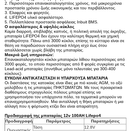
2. Περισσότεροι επανακαταλογηστέος χρόνος, πιό μακροχρόνια
προστασία χρόνου ζωής οικονομικής και του περιβάλλοντος.
3. Ελαφρύς και φορητός.
4. LIFEPO4 υλικό ασφαλέστερο.
5. Πολλαπλάσια προστασία ασφάλειας Inbuit BMS.
Ο ασφαλέστερος & υψηλός-κύκλος
Καμία διαρροή, επιβλαβής καπνός, ή πολιτική απειλή της έκρηξης,
μπαταρία LiFEPO4 δεν έχουν την καλύτερη θερμική και χημική
σταθερότητα. Πάνω από 3000 κύκλοι, επίσης το κύτταρο είναι σε
θέση να παραδώσουν ουσιαστικά πλήρη ισχύ έως ότου
απαλλάσσεται χωρίς βλάβη της μπαταρίας.
Μακριά ζωή υπηρεσιών:
Επανακαταλογηστέοι κύκλοι μπαταριών λίθιου περισσότερες από
3000 φορές, το οποίο περισσότερες από 8 φορές συγκρίνει με τις
Lead-acid μπαταρίες (συνήθως μόνο τελευταίες για 300-400
κύκλους).
ΕΥΚΟΛΗ ΑΝΤΙΚΑΤΑΣΤΑΣΗ Η ΥΠΑΡΧΟΥΣΑ ΜΠΑΤΑΡΙΑ
Οι διαστάσεις της κατοικίας είναι ίδιες με πιό κοινές AGM, το οξύ
μολύβδου ή τις μπαταρίες ΠΗΚΤΩΜΆΤΩΝ. Με τους προαιρετικά
διαθέσιμους στρογγυλούς πόλους μπορεί επίσης να
χρησιμοποιήσει τον υπάρχοντα πόλο, τα τερματικά μπορούν να
επαναχρησιμοποιηθούν. Μια ανταλλαγή η θήκη μπαταριών ή μια
αλλαγή που η φόρτωση κτίζει δεν είναι απαραίτητη.
Προδιαγραφή της μπαταρίας 12v 100AH Lifepo4
Προδιαγραφή
Παράμετρος
Παρατηρήσεις
Τάση
12.8V
Ονομαστικός