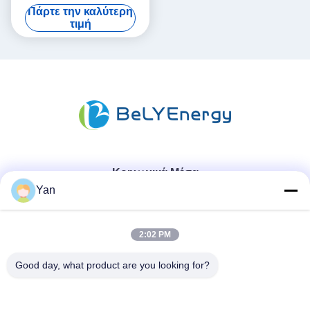
νέος βαθμός Α κύτταρα
Πάρτε την καλύτερη
μακρά διάρκεια κύκλου ζωής
τιμή
Κοινωνικά Μέσα
Yan
Γρήγορη επικοινωνία
2:02 PM
Τηλ.:
Good day, what product are you looking for?
86-20-82038494
Ηλεκτρονικό ταχυδρομείο