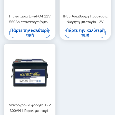
Η μπαταρία LiFePO4 12V
IP65 Αδιάβροχη Προστασία
560Ah επαναφορτιζόμενη
Φορητή μπαταρία 12V
Οικονομική 5000 κύκλοι 12v
460Ah LiFePo4 για
Πάρτε την καλύτερη
Πάρτε την καλύτερη
Lifepo4 μπαταρία
αυτοκίνητο
τιμή
τιμή
Μακροχρόνια φορητή 12V
300AH Lifepo4 μπαταρία