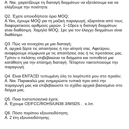
Α. Ναι, χαιρετίζουμε τη διαταγή δειγμάτων να εξετάσουμε και να
ελέγξουμε την ποιότητα.
Q2.
Έχετε οποιοδήποτε όριο MOQ;
A.Yes, έχουμε MOQ για τη μαζική παραγωγή, εξαρτάται από τους
διαφορετικούς αριθμούς μερών. 1~10pcs η διαταγή δειγμάτων
είναι διαθέσιμη. Χαμηλό MOQ, 1pc για τον έλεγχο δειγμάτων είναι
διαθέσιμο.
Q3. Πώς να συνεχίσει με μια διαταγή;
Α. αρχικά ξέρτε τις απαιτήσεις ή την αίτησή σας. Αφετέρου,
αναφέρουμε σύμφωνα με τις απαιτήσεις σας ή τις προτάσεις μας.
Τρίτον ο πελάτης επιβεβαιώνει τα δείγματα και τοποθετεί μια
κατάθεση για την επίσημη διαταγή. Τέταρτον τακτοποιούμε την
παραγωγή.
Q4.
Είναι ΕΝΤΆΞΕΙ τυπωμένη ύλη το λογότυπό μου στο προϊόν;
Α. Ναι. Παρακαλώ μας ενημερώστε τυπικά πριν από την
παραγωγή μας και επιβεβαιώστε το σχέδιο αρχικά βασισμένο στο
δείγμα μας.
Q5.
Ποια πιστοποιητικά έχετε;
Α. Έχουμε CE/FCC/ROHS/UN38.3/MSDS… κ.λπ.
Q6.
Πόσο περίπου εξουσιοδότηση;
Α. 2 έτη εξουσιοδότησης.