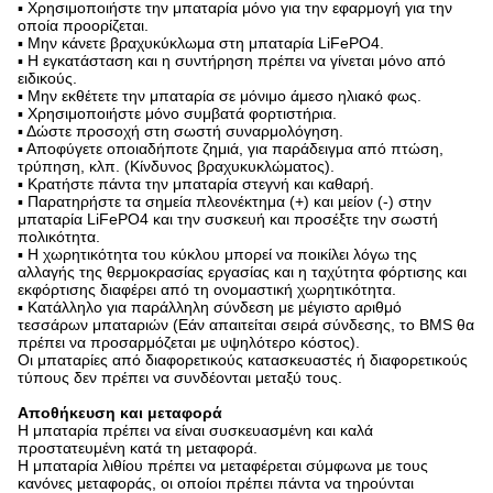
▪ Χρησιμοποιήστε την μπαταρία μόνο για την εφαρμογή για την
οποία προορίζεται.
▪ Μην κάνετε βραχυκύκλωμα στη μπαταρία LiFePO4.
▪ Η εγκατάσταση και η συντήρηση πρέπει να γίνεται μόνο από
ειδικούς.
▪ Μην εκθέτετε την μπαταρία σε μόνιμο άμεσο ηλιακό φως.
▪ Χρησιμοποιήστε μόνο συμβατά φορτιστήρια.
▪ Δώστε προσοχή στη σωστή συναρμολόγηση.
▪ Αποφύγετε οποιαδήποτε ζημιά, για παράδειγμα από πτώση,
τρύπηση, κλπ. (Κίνδυνος βραχυκυκλώματος).
▪ Κρατήστε πάντα την μπαταρία στεγνή και καθαρή.
▪ Παρατηρήστε τα σημεία πλεονέκτημα (+) και μείον (-) στην
μπαταρία LiFePO4 και την συσκευή και προσέξτε την σωστή
πολικότητα.
▪ Η χωρητικότητα του κύκλου μπορεί να ποικίλει λόγω της
αλλαγής της θερμοκρασίας εργασίας και η ταχύτητα φόρτισης και
εκφόρτισης διαφέρει από τη ονομαστική χωρητικότητα.
▪ Κατάλληλο για παράλληλη σύνδεση με μέγιστο αριθμό
τεσσάρων μπαταριών (Εάν απαιτείται σειρά σύνδεσης, το BMS θα
πρέπει να προσαρμόζεται με υψηλότερο κόστος).
Οι μπαταρίες από διαφορετικούς κατασκευαστές ή διαφορετικούς
τύπους δεν πρέπει να συνδέονται μεταξύ τους.
Αποθήκευση και μεταφορά
Η μπαταρία πρέπει να είναι συσκευασμένη και καλά
προστατευμένη κατά τη μεταφορά.
Η μπαταρία λιθίου πρέπει να μεταφέρεται σύμφωνα με τους
κανόνες μεταφοράς, οι οποίοι πρέπει πάντα να τηρούνται