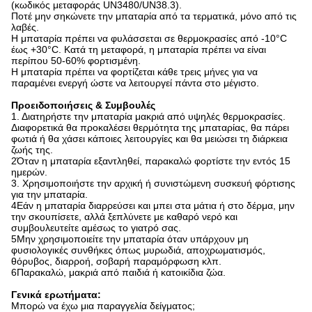
(κωδικός μεταφοράς UN3480/UN38.3).
Ποτέ μην σηκώνετε την μπαταρία από τα τερματικά, μόνο από τις
λαβές.
Η μπαταρία πρέπει να φυλάσσεται σε θερμοκρασίες από -10°C
έως +30°C. Κατά τη μεταφορά, η μπαταρία πρέπει να είναι
περίπου 50-60% φορτισμένη.
Η μπαταρία πρέπει να φορτίζεται κάθε τρεις μήνες για να
παραμένει ενεργή ώστε να λειτουργεί πάντα στο μέγιστο.
Προειδοποιήσεις & Συμβουλές
1. Διατηρήστε την μπαταρία μακριά από υψηλές θερμοκρασίες.
Διαφορετικά θα προκαλέσει θερμότητα της μπαταρίας, θα πάρει
φωτιά ή θα χάσει κάποιες λειτουργίες και θα μειώσει τη διάρκεια
ζωής της.
2Όταν η μπαταρία εξαντληθεί, παρακαλώ φορτίστε την εντός 15
ημερών.
3. Χρησιμοποιήστε την αρχική ή συνιστώμενη συσκευή φόρτισης
για την μπαταρία.
4Εάν η μπαταρία διαρρεύσει και μπει στα μάτια ή στο δέρμα, μην
την σκουπίσετε, αλλά ξεπλύνετε με καθαρό νερό και
συμβουλευτείτε αμέσως το γιατρό σας.
5Μην χρησιμοποιείτε την μπαταρία όταν υπάρχουν μη
φυσιολογικές συνθήκες όπως μυρωδιά, αποχρωματισμός,
θόρυβος, διαρροή, σοβαρή παραμόρφωση κλπ.
6Παρακαλώ, μακριά από παιδιά ή κατοικίδια ζώα.
Γενικά ερωτήματα:
Μπορώ να έχω μια παραγγελία δείγματος;