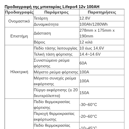
Προδιαγραφή της μπαταρίας Lifepo4 12v 100AH
Προδιαγραφές
Παράμετρος
Παρατηρήσεις
Τετάρτη
12.8V
Ονομαστικό
Δυναμικότητα
100Ah/1280Wh
278mm x 175mm x
Διάσταση
Επιστήμη
190mm
Βάρος
12 κιλά
Πεδίο τάσης λειτουργίας
10 έως 14,6V
Τελική τάση φόρτισης
14.4~14.6V
Συνιστώμενο ρεύμα
60A
φόρτισης
Ηλεκτρική
Μέγιστο ρεύμα φόρτισης
100A
Μέγιστο συνεχές ρεύμα
100A
εκφόρτισης
Πύργο εκφόρτισης (≤ 20
150A
δευτερόλεπτα)
Πεδίο θερμοκρασίας
-30~60°C
φόρτισης
Περιοχή θερμοκρασίας
-20~60°C
εκφόρτωσης
Πεδίο θερμοκρασίας
-10~45°C