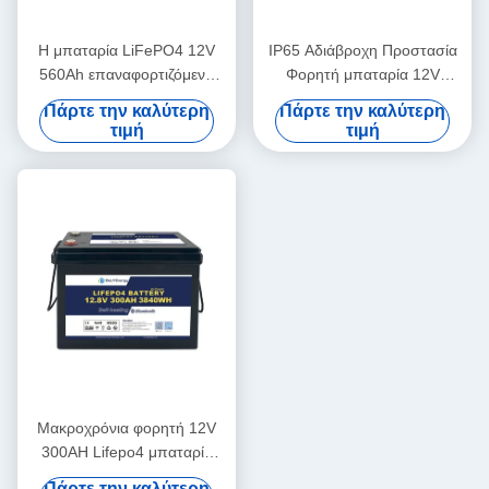
Η μπαταρία LiFePO4 12V
IP65 Αδιάβροχη Προστασία
560Ah επαναφορτιζόμενη
Φορητή μπαταρία 12V
Οικονομική 5000 κύκλοι 12v
460Ah LiFePo4 για
Πάρτε την καλύτερη
Πάρτε την καλύτερη
Lifepo4 μπαταρία
αυτοκίνητο
τιμή
τιμή
Μακροχρόνια φορητή 12V
300AH Lifepo4 μπαταρία
νέος βαθμός Α κύτταρα
Πάρτε την καλύτερη