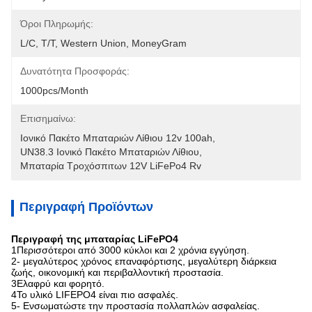
Όροι Πληρωμής:
L/C, T/T, Western Union, MoneyGram
Δυνατότητα Προσφοράς:
1000pcs/month
Επισημαίνω:
Ιονικό Πακέτο Μπαταριών Λίθιου 12v 100ah
, 
UN38.3 Ιονικό Πακέτο Μπαταριών Λίθιου
, 
Μπαταρία Τροχόσπιτων 12V LiFePo4 Rv
Περιγραφή Προϊόντων
Περιγραφή της μπαταρίας LiFePO4
1Περισσότεροι από 3000 κύκλοι και 2 χρόνια εγγύηση.
2- μεγαλύτερος χρόνος επαναφόρτισης, μεγαλύτερη διάρκεια
ζωής, οικονομική και περιβαλλοντική προστασία.
3Ελαφρύ και φορητό.
4Το υλικό LIFEPO4 είναι πιο ασφαλές.
5- Ενσωματώστε την προστασία πολλαπλών ασφαλείας.