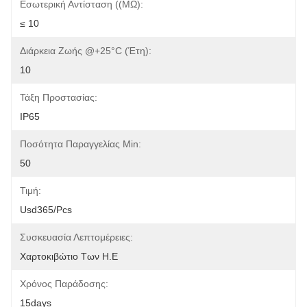
Εσωτερική Αντίσταση ((mΩ):
≤ 10
Διάρκεια Ζωής @+25°C (έτη):
10
Τάξη Προστασίας:
IP65
Ποσότητα Παραγγελίας Min:
50
Τιμή:
Usd365/pcs
Συσκευασία Λεπτομέρειες:
Χαρτοκιβώτιο Των Η.Ε
Χρόνος Παράδοσης:
15days