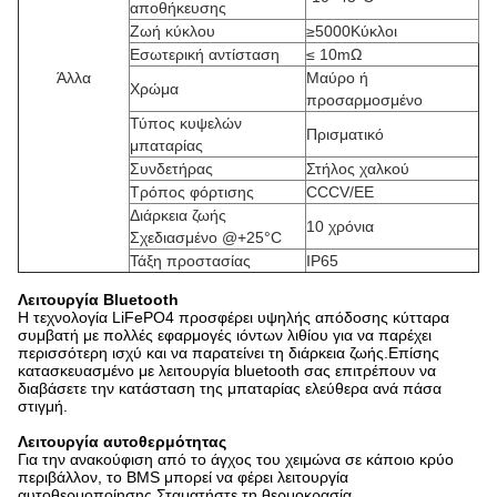
αποθήκευσης
Ζωή κύκλου
≥5000Κύκλοι
Εσωτερική αντίσταση
≤ 10mΩ
Άλλα
Μαύρο ή
Χρώμα
προσαρμοσμένο
Τύπος κυψελών
Πρισματικό
μπαταρίας
Συνδετήρας
Στήλος χαλκού
Τρόπος φόρτισης
CCCV/ΕΕ
Διάρκεια ζωής
10 χρόνια
Σχεδιασμένο @+25°C
Τάξη προστασίας
IP65
Λειτουργία Bluetooth
Η τεχνολογία LiFePO4 προσφέρει υψηλής απόδοσης κύτταρα
συμβατή με πολλές εφαρμογές ιόντων λιθίου για να παρέχει
περισσότερη ισχύ και να παρατείνει τη διάρκεια ζωής.Επίσης
κατασκευασμένο με λειτουργία bluetooth σας επιτρέπουν να
διαβάσετε την κατάσταση της μπαταρίας ελεύθερα ανά πάσα
στιγμή.
Λειτουργία αυτοθερμότητας
Για την ανακούφιση από το άγχος του χειμώνα σε κάποιο κρύο
περιβάλλον, το BMS μπορεί να φέρει λειτουργία
αυτοθερμοποίησης.Σταματήστε τη θερμοκρασία