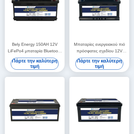
Bely Energy 150AH 12V
Μπαταρίες ενεργειακού πιό
LiFePo4 μπαταρία Bluetooth
πρόσφατες σχεδίου 12V
και αυτοθέρμανση για Yachit
180AH Bely για Bluetooth για
Πάρτε την καλύτερη
Πάρτε την καλύτερη
Medical
το σταθμό βάσης rv
τιμή
τιμή
ενεργειακής αποθήκευσης
UPS