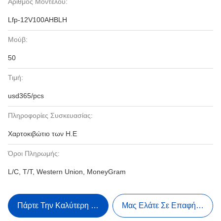
Αριθμός Μοντέλου:
Lfp-12V100AHBLH
Μούβ:
50
Τιμή:
usd365/pcs
Πληροφορίες Συσκευασίας:
Χαρτοκιβώτιο των Η.Ε
Όροι Πληρωμής:
L/C, T/T, Western Union, MoneyGram
Πάρτε Την Καλύτερη Τιμή
Μας Ελάτε Σε Επαφή Με