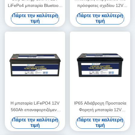
LiFePo4 μπαταρία Bluetooth
πρόσφατες σχεδίου 12V
και αυτοθέρμανση για Yachit
180AH Bely για Bluetooth για
Πάρτε την καλύτερη
Πάρτε την καλύτερη
Medical
το σταθμό βάσης rv
τιμή
τιμή
ενεργειακής αποθήκευσης
UPS
Η μπαταρία LiFePO4 12V
IP65 Αδιάβροχη Προστασία
560Ah επαναφορτιζόμενη
Φορητή μπαταρία 12V
Οικονομική 5000 κύκλοι 12v
460Ah LiFePo4 για
Πάρτε την καλύτερη
Πάρτε την καλύτερη
Lifepo4 μπαταρία
αυτοκίνητο
τιμή
τιμή