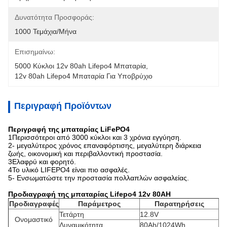
Δυνατότητα Προσφοράς:
1000 Τεμάχια/μήνα
Επισημαίνω:
5000 Κύκλοι 12v 80ah Lifepo4 Μπαταρία
, 
12v 80ah Lifepo4 Μπαταρία Για Υποβρύχιο
Περιγραφή Προϊόντων
Περιγραφή της μπαταρίας LiFePO4
1Περισσότεροι από 3000 κύκλοι και 3 χρόνια εγγύηση.
2- μεγαλύτερος χρόνος επαναφόρτισης, μεγαλύτερη διάρκεια
ζωής, οικονομική και περιβαλλοντική προστασία.
3Ελαφρύ και φορητό.
4Το υλικό LIFEPO4 είναι πιο ασφαλές.
5- Ενσωματώστε την προστασία πολλαπλών ασφαλείας.
Προδιαγραφή της μπαταρίας Lifepo4 12v 80AH
Προδιαγραφές
Παράμετρος
Παρατηρήσεις
Τετάρτη
12.8V
Ονομαστικό
Δυναμικότητα
80Ah/1024Wh