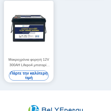
Μακροχρόνια φορητή 12V
300AH Lifepo4 μπαταρία
νέος βαθμός Α κύτταρα
Πάρτε την καλύτερη
μακρά διάρκεια κύκλου ζωής
τιμή