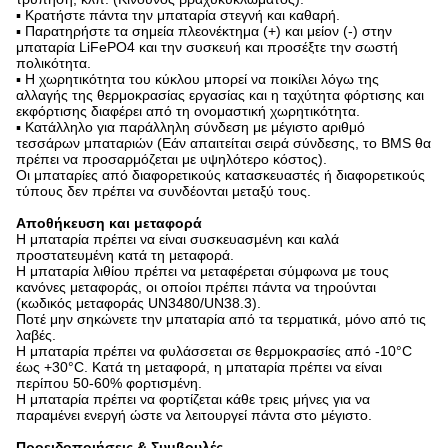
▪ Κρατήστε πάντα την μπαταρία στεγνή και καθαρή.
▪ Παρατηρήστε τα σημεία πλεονέκτημα (+) και μείον (-) στην
μπαταρία LiFePO4 και την συσκευή και προσέξτε την σωστή
πολικότητα.
▪ Η χωρητικότητα του κύκλου μπορεί να ποικίλει λόγω της
αλλαγής της θερμοκρασίας εργασίας και η ταχύτητα φόρτισης και
εκφόρτισης διαφέρει από τη ονομαστική χωρητικότητα.
▪ Κατάλληλο για παράλληλη σύνδεση με μέγιστο αριθμό
τεσσάρων μπαταριών (Εάν απαιτείται σειρά σύνδεσης, το BMS θα
πρέπει να προσαρμόζεται με υψηλότερο κόστος).
Οι μπαταρίες από διαφορετικούς κατασκευαστές ή διαφορετικούς
τύπους δεν πρέπει να συνδέονται μεταξύ τους.
Αποθήκευση και μεταφορά
Η μπαταρία πρέπει να είναι συσκευασμένη και καλά
προστατευμένη κατά τη μεταφορά.
Η μπαταρία λιθίου πρέπει να μεταφέρεται σύμφωνα με τους
κανόνες μεταφοράς, οι οποίοι πρέπει πάντα να τηρούνται
(κωδικός μεταφοράς UN3480/UN38.3).
Ποτέ μην σηκώνετε την μπαταρία από τα τερματικά, μόνο από τις
λαβές.
Η μπαταρία πρέπει να φυλάσσεται σε θερμοκρασίες από -10°C
έως +30°C. Κατά τη μεταφορά, η μπαταρία πρέπει να είναι
περίπου 50-60% φορτισμένη.
Η μπαταρία πρέπει να φορτίζεται κάθε τρεις μήνες για να
παραμένει ενεργή ώστε να λειτουργεί πάντα στο μέγιστο.
Προειδοποιήσεις & Συμβουλές