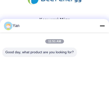
Κοινωνικά Μέσα
Yan
Γρήγορη επικοινωνία
11:51 AM
Τηλ.:
Good day, what product are you looking for?
86-20-82038494
Ηλεκτρονικό ταχυδρομείο
sales@szbely.com
Διεύθυνση:
4/F, No. 1 Building, HuaWei KeGu Industry Park, Dalingshan
Town, Dongguan, Guangdong, China. Τ.Κ.: 523000