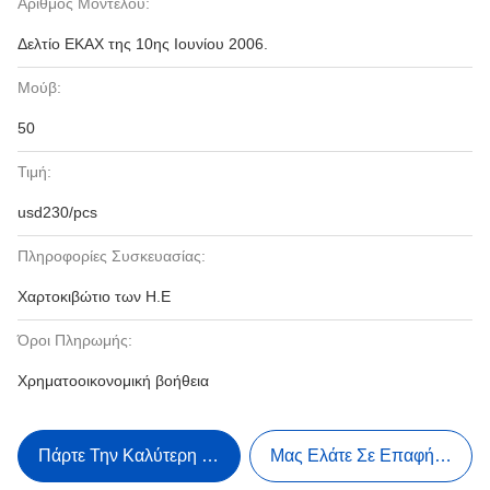
Αριθμός Μοντέλου:
Δελτίο ΕΚΑΧ της 10ης Ιουνίου 2006.
Μούβ:
50
Τιμή:
usd230/pcs
Πληροφορίες Συσκευασίας:
Χαρτοκιβώτιο των Η.Ε
Όροι Πληρωμής:
Χρηματοοικονομική βοήθεια
Πάρτε Την Καλύτερη Τιμή
Μας Ελάτε Σε Επαφή Με