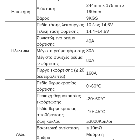
244mm x 175mm x
Διάσταση
Επιστήμη
190mm
Βάρος
9KGS
Πεδίο τάσης λειτουργίας
10 έως 14,6V
Τελική τάση φόρτισης
14.4~14.6V
Συνιστώμενο ρεύμα
40Α
φόρτισης
Ηλεκτρική
Μέγιστο ρεύμα φόρτισης
80A
Μέγιστο συνεχές ρεύμα
80A
εκφόρτισης
Πύργο εκφόρτισης (≤ 20
160A
δευτερόλεπτα)
Πεδίο θερμοκρασίας
0~60°C
φόρτισης
Περιοχή θερμοκρασίας
-20~60°C
εκφόρτωσης
Πεδίο θερμοκρασίας
-10~45°C
αποθήκευσης
Ζωή κύκλου
≥3000Κύκλοι
Εσωτερική αντίσταση
≤ 10mΩ
Άλλα
Μαύρο ή
Χρώμα