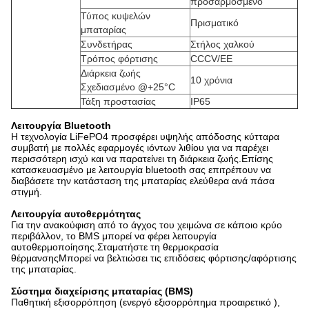
προσαρμοσμένο
Τύπος κυψελών
Πρισματικό
μπαταρίας
Συνδετήρας
Στήλος χαλκού
Τρόπος φόρτισης
CCCV/ΕΕ
Διάρκεια ζωής
10 χρόνια
Σχεδιασμένο @+25°C
Τάξη προστασίας
IP65
Λειτουργία Bluetooth
Η τεχνολογία LiFePO4 προσφέρει υψηλής απόδοσης κύτταρα
συμβατή με πολλές εφαρμογές ιόντων λιθίου για να παρέχει
περισσότερη ισχύ και να παρατείνει τη διάρκεια ζωής.Επίσης
κατασκευασμένο με λειτουργία bluetooth σας επιτρέπουν να
διαβάσετε την κατάσταση της μπαταρίας ελεύθερα ανά πάσα
στιγμή.
Λειτουργία αυτοθερμότητας
Για την ανακούφιση από το άγχος του χειμώνα σε κάποιο κρύο
περιβάλλον, το BMS μπορεί να φέρει λειτουργία
αυτοθερμοποίησης.Σταματήστε τη θερμοκρασία
θέρμανσηςΜπορεί να βελτιώσει τις επιδόσεις φόρτισης/αφόρτισης
της μπαταρίας.
Σύστημα διαχείρισης μπαταρίας (BMS)
Παθητική εξισορρόπηση (ενεργό εξισορρόπημα προαιρετικό ),