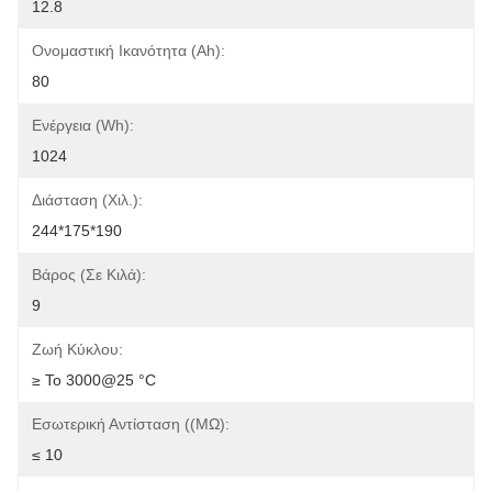
12.8
Ονομαστική Ικανότητα (Ah):
80
Ενέργεια (Wh):
1024
Διάσταση (χιλ.):
244*175*190
Βάρος (σε Κιλά):
9
Ζωή Κύκλου:
≥ Το 3000@25 °C
Εσωτερική Αντίσταση ((mΩ):
≤ 10