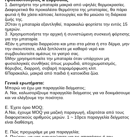
1. Διατηρήστε την μπαταρία μακριά από υψηλές θερμοκρασίες.
Διαφορετικά θα προκαλέσει θερμότητα της μπαταρίας, θα πάρει
φωτιά ή θα χάσει κάποιες λειτουργίες και θα μειώσει τη διάρκεια
ζωής της.
2Όταν η μπαταρία εξαντληθεί, παρακαλώ φορτίστε την εντός 15
ημερών.
3. Χρησιμοποιήστε την αρχική ή συνιστώμενη συσκευή φόρτισης
για την μπαταρία.
4Εάν η μπαταρία διαρρεύσει και μπει στα μάτια ή στο δέρμα, μην
την σκουπίσετε, αλλά ξεπλύνετε με καθαρό νερό και
συμβουλευτείτε αμέσως το γιατρό σας.
5Μην χρησιμοποιείτε την μπαταρία όταν υπάρχουν μη
φυσιολογικές συνθήκες όπως μυρωδιά, αποχρωματισμός,
θόρυβος, διαρροή, σοβαρή παραμόρφωση κλπ.
6Παρακαλώ, μακριά από παιδιά ή κατοικίδια ζώα.
Γενικά ερωτήματα:
Μπορώ να έχω μια παραγγελία δείγματος;
Α. Ναι, καλωσορίζουμε παραγγελία δείγματος για να δοκιμάσουμε
και να ελέγξουμε την ποιότητα.
Ε. Έχετε όριο MOQ;
Α.Ναι, έχουμε MOQ για μαζική παραγωγή, εξαρτάται από τους
διαφορετικούς αριθμούς μερών. 1 ~ 10pcs παραγγελία δείγματος
είναι διαθέσιμη.
Ε. Πώς προχωράμε με μια παραγγελία;
Α. Πρώτον, να μας ενημερώσετε για τις απαιτήσεις ή την