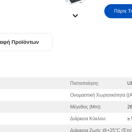
Πάρτε Τ
ραφή Προϊόντων
Πιστοποίηση:
U
Ονομαστική Χωρητικότητα ((A
Μέγεθος (mm):
2
Διάρκεια Κύκλου:
≥
Διάρκεια Ζωής @+25°C (έτη)