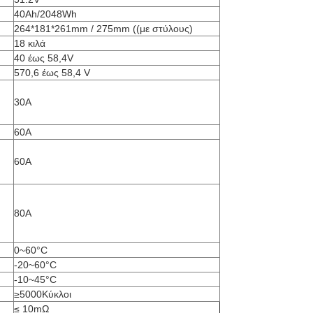
40Ah/2048Wh
264*181*261mm / 275mm ((με στύλους)
18 κιλά
40 έως 58,4V
570,6 έως 58,4 V
30Α
60A
60A
80A
0~60°C
-20~60°C
-10~45°C
≥5000Κύκλοι
≤ 10mΩ