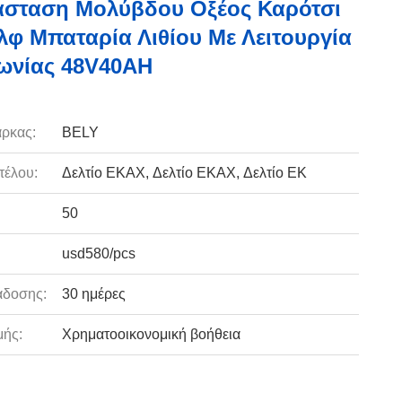
άσταση Μολύβδου Οξέος Καρότσι
λφ Μπαταρία Λιθίου Με Λειτουργία
ωνίας 48V40AH
ρκας:
BELY
τέλου:
Δελτίο ΕΚΑΧ, Δελτίο ΕΚΑΧ, Δελτίο ΕΚ
50
usd580/pcs
άδοσης:
30 ημέρες
ής:
Χρηματοοικονομική βοήθεια