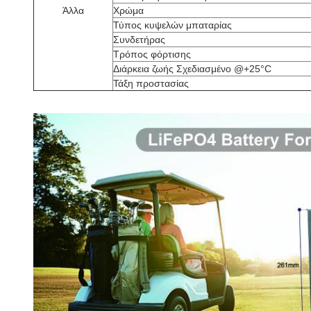
Άλλα
Χρώμα
Τύπος κυψελών μπαταρίας
Συνδετήρας
Τρόπος φόρτισης
Διάρκεια ζωής Σχεδιασμένο @+25°C
Τάξη προστασίας