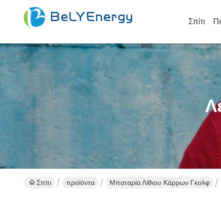
Σπίτι
Πε
Λ
Σπίτι
προϊόντα
Μπαταρία Λίθιου Κάρρων Γκολφ