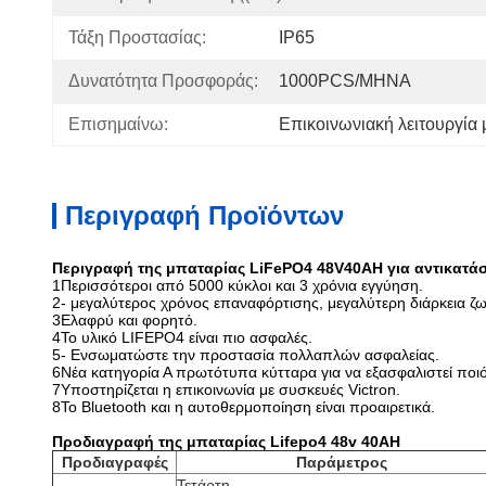
Τάξη Προστασίας:
IP65
Δυνατότητα Προσφοράς:
1000PCS/ΜΗΝΑ
Επισημαίνω:
Επικοινωνιακή λειτουργία 
Περιγραφή Προϊόντων
Περιγραφή της μπαταρίας LiFePO4 48V40AH για αντικατά
1Περισσότεροι από 5000 κύκλοι και 3 χρόνια εγγύηση.
2- μεγαλύτερος χρόνος επαναφόρτισης, μεγαλύτερη διάρκεια ζω
3Ελαφρύ και φορητό.
4Το υλικό LIFEPO4 είναι πιο ασφαλές.
5- Ενσωματώστε την προστασία πολλαπλών ασφαλείας.
6Νέα κατηγορία Α πρωτότυπα κύτταρα για να εξασφαλιστεί ποιό
7Υποστηρίζεται η επικοινωνία με συσκευές Victron.
8Το Bluetooth και η αυτοθερμοποίηση είναι προαιρετικά.
Προδιαγραφή της μπαταρίας Lifepo4 48v 40AH
Προδιαγραφές
Παράμετρος
Τετάρτη