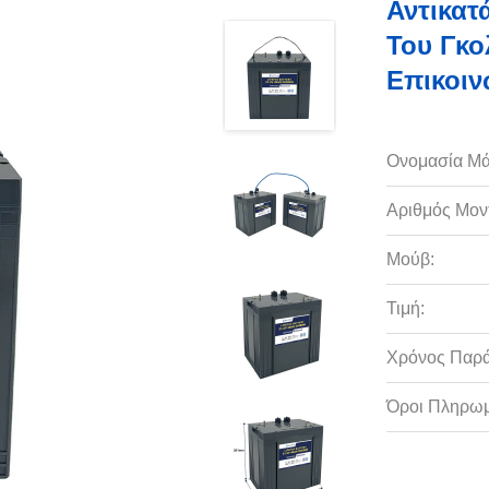
Αντικατ
Του Γκο
Επικοιν
Ονομασία Μά
Αριθμός Μον
Μούβ:
Τιμή:
Χρόνος Παρ
Όροι Πληρωμ