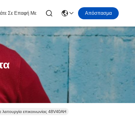
άτε Σε Επαφή Με
Απόσπασμα
τα
ε λειτουργία επικοινωνίας 48V40AH