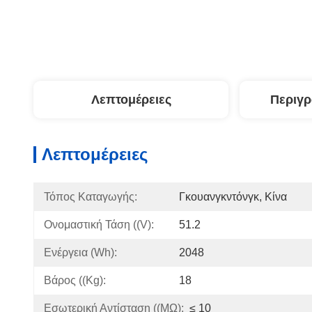
Λεπτομέρειες
Περιγ
Λεπτομέρειες
Τόπος Καταγωγής:
Γκουανγκντόνγκ, Κίνα
Ονομαστική Τάση ((V):
51.2
Ενέργεια (Wh):
2048
Βάρος ((kg):
18
Εσωτερική Αντίσταση ((mΩ):
≤ 10