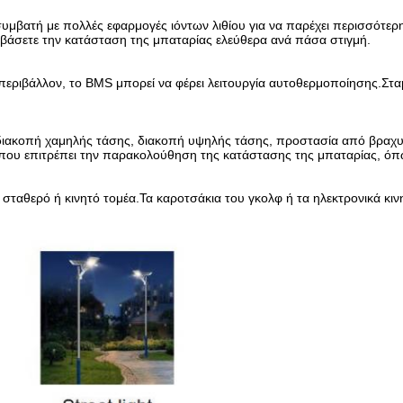
ατή με πολλές εφαρμογές ιόντων λιθίου για να παρέχει περισσότερη ι
αβάσετε την κατάσταση της μπαταρίας ελεύθερα ανά πάσα στιγμή.
 περιβάλλον, το BMS μπορεί να φέρει λειτουργία αυτοθερμοποίησης.Στ
 διακοπή χαμηλής τάσης, διακοπή υψηλής τάσης, προστασία από βραχυ
γή που επιτρέπει την παρακολούθηση της κατάστασης της μπαταρίας, όπ
ον σταθερό ή κινητό τομέα.Τα καροτσάκια του γκολφ ή τα ηλεκτρονικά κ