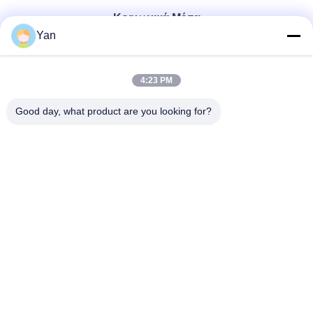
Κοινωνικά Μέσα
Yan
Γρήγορη επικοινωνία
4:23 PM
Τηλ.:
Good day, what product are you looking for?
86-20-82038494
Ηλεκτρονικό ταχυδρομείο
sales@szbely.com
Διεύθυνση:
4/F, No. 1 Building, HuaWei KeGu Industry Park, Dalingshan
Town, Dongguan, Guangdong, China. Τ.Κ.: 523000
Πολιτική μυστικότητας
|
Sitemap
Καλή ποιότητα της Κίνας μπαταρία 12V LiFePO4 Προμηθευτής.