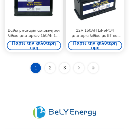
Βαθιά μπαταρία αυτοκινήτων
12V 150AH LiFePO4
λίθιου μπαταριών 150Ah 12v
μπαταρία λιθίου με BT και
λίθιου κύκλων Bely
αυτοθέρμανση για
Πάρτε την καλύτερη
Πάρτε την καλύτερη
αποθήκευση ενέργειας
τιμή
τιμή
1
2
3