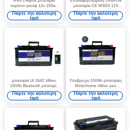
IP65 Lifepo4 μπαταρία
Επαναφορτιζόμενη LiFePO4
καρότσι γκολφ 12v 150ah
μπαταρία CE MSDS 12V
1920 Wh LifePO4 μπαταρίες
150AH για το κάρρο γκολφ
Πάρτε την καλύτερη
Πάρτε την καλύτερη
πακέτο OEM
τιμή
τιμή
μπαταρία Ul 1642 λίθιου
Υποβρύχιο 150Ah μπαταρίες
150Ah Bluetooth μπαταρία
Motorhome λίθιου γιοτ
λίθιου 12v με BMS
μπαταριών λίθιου rv 12 βολτ
Πάρτε την καλύτερη
Πάρτε την καλύτερη
τιμή
τιμή