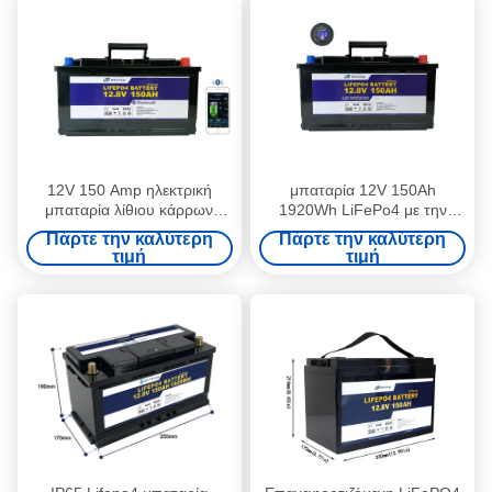
12V 150 Amp ηλεκτρική
μπαταρία 12V 150Ah
μπαταρία λίθιου κάρρων
1920Wh LiFePo4 με την
ώθησης γκολφ ώρας για τη
ιονική μπαταρία λίθιου των
Πάρτε την καλύτερη
Πάρτε την καλύτερη
βάρκα προσφύγων
οδηγήσεων για το ηλεκτρικό
τιμή
τιμή
μηχανικό δίκυκλο