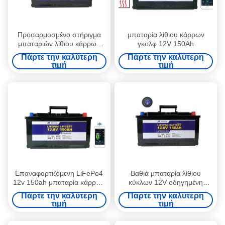
Προσαρμοσμένο στήριγμα
μπαταρία λίθιου κάρρων
μπαταριών λίθιου κάρρων
γκολφ 12V 150Ah
γκολφ 12V 150Ah για την
Πάρτε την καλύτερη
Πάρτε την καλύτερη
εγχώρια ηλεκτρονική
τιμή
τιμή
Επαναφορτιζόμενη LiFePo4
Βαθιά μπαταρία λίθιου
12v 150ah μπαταρία κάρρων
κύκλων 12V οδηγημένη
γκολφ Bluetooth
150Ah ελαφριά
Πάρτε την καλύτερη
Πάρτε την καλύτερη
επαναφορτιζόμενη για το
τιμή
τιμή
φωτεινό σηματοδότη rv