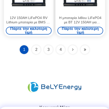
12V 150AH LiFePO4 RV
Η μπαταρία λιθίου LiFePO4
Lithium μπαταρία με BMS και
με BT 12V 150AH για
H8 DIN περίπτωση
RV/CARAVAN/MARINE
Πάρτε την καλύτερη
Πάρτε την καλύτερη
τιμή
τιμή
1
2
3
4
Κοινωνικά Μέσα