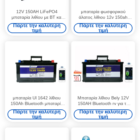
12V 150AH LiFePO4
μπαταρία φωσφορικού
μπαταρία λιθίου με BT και
άλατος λίθιου 12v 150ah
αυτοθέρμανση για
Lifepo4 BMS για το σύστημα
Πάρτε την καλύτερη
Πάρτε την καλύτερη
αποθήκευση ενέργειας
ηλεκτρικής δύναμης
τιμή
τιμή
μπαταρία Ul 1642 λίθιου
Μπαταρία λίθιου Bely 12V
150Ah Bluetooth μπαταρία
150AH Bluetooth rv για το
λίθιου 12v με BMS
φωτεινό σηματοδότη ηλιακών
Πάρτε την καλύτερη
Πάρτε την καλύτερη
συστημάτων rv
τιμή
τιμή