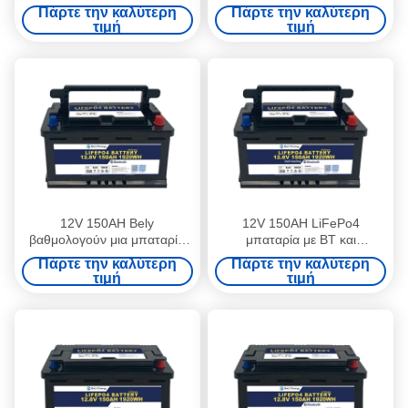
150AH για το κάρρο γκολφ
Πάρτε την καλύτερη
Πάρτε την καλύτερη
τιμή
τιμή
12V 150AH Bely
12V 150AH LiFePo4
βαθμολογούν μια μπαταρία
μπαταρία με BT και
Bluetooth Bms έξυπνη για το
αυτοθερμοποίηση για
Πάρτε την καλύτερη
Πάρτε την καλύτερη
γιοτ μηχανικών δίκυκλων
εγκατάσταση κάτω από το
τιμή
τιμή
κάθισμα RV / CARAVAN /
MARINE