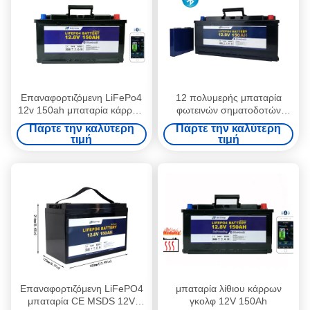
Επαναφορτιζόμενη LiFePo4
12 πολυμερής μπαταρία
12v 150ah μπαταρία κάρρων
φωτεινών σηματοδοτών
γκολφ Bluetooth
Lifepo4 μπαταριών λίθιου
Πάρτε την καλύτερη
Πάρτε την καλύτερη
τάσης 150Ah Bluetooth
τιμή
τιμή
Επαναφορτιζόμενη LiFePO4
μπαταρία λίθιου κάρρων
μπαταρία CE MSDS 12V
γκολφ 12V 150Ah