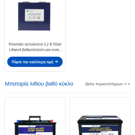
Prismatic αυτοκίνητα 3,2 Β 50ah
Lifepo4 βαθμολογούν μια ιονική
μπαταρία λίθιου που
χρησιμοποιείται στα αυτοκίνητα
Πάρτε την καλύτερη τιμή
Μπαταρία λιθίου βαθύ κύκλο
Δείτε περισσότερων > >