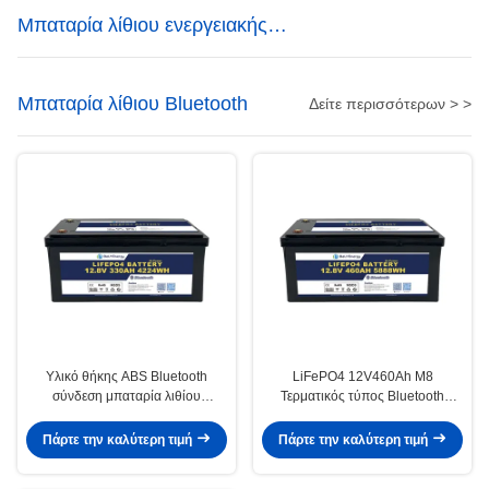
Μπαταρία λίθιου ενεργειακής
αποθήκευσης
Μπαταρία λίθιου Bluetooth
Δείτε περισσότερων > >
Υλικό θήκης ABS Bluetooth
LiFePO4 12V460Ah M8
σύνδεση μπαταρία λιθίου
Τερματικός τύπος Bluetooth
12V330AH με προστασία θήκης
Μπαταρία λιθίου 3.5V Κυττάρα
IP65 και ≥99% απόδοση
εξισορρόπησης τάσης 100A
Πάρτε την καλύτερη τιμή
Πάρτε την καλύτερη τιμή
Συνεχής ρεύμα φόρτισης για
εφαρμογές