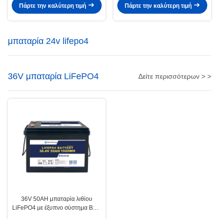
Πάρτε την καλύτερη τιμή
Πάρτε την καλύτερη τιμή
μπαταρία 24v lifepo4
36V μπαταρία LiFePO4
Δείτε περισσότερων > >
36V 50AH μπαταρία λιθίου
LiFePO4 με έξυπνο σύστημα BMS
για ανανεώσιμη ενέργεια στη