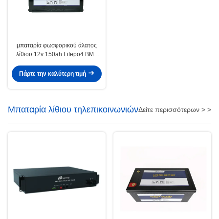
μπαταρία φωσφορικού άλατος
λίθιου 12v 150ah Lifepo4 BMS
για το σύστημα ηλεκτρικής
δύναμης
Πάρτε την καλύτερη τιμή
Μπαταρία λίθιου τηλεπικοινωνιών
Δείτε περισσότερων > >