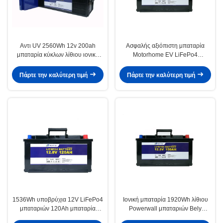
Αντι UV 2560Wh 12v 200ah
Ασφαλής αξιόπιστη μπαταρία
μπαταρία κύκλων λίθιου ιονική
Motorhome EV LiFePo4
βαθιά
μπαταριών 150Ah 12V Lifepo4
Πάρτε την καλύτερη τιμή
Πάρτε την καλύτερη τιμή
1536Wh υποβρύχια 12V LiFePo4
Ιονική μπαταρία 1920Wh λίθιου
μπαταριών 120Ah μπαταρία
Powerwall μπαταριών Bely
φωσφορικού άλατος λι ιονική
150Ah 12v Lifepo4 θαλάσσια