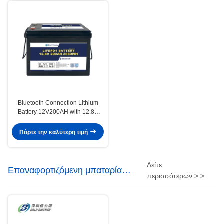
Bluetooth Connection Lithium
Battery 12V200AH with 12.8V
Nominal Voltage 200A Max
Charge Current and 0-60C
Πάρτε την καλύτερη τιμή
Charge Temperature
Δείτε
Επαναφορτιζόμενη μπαταρία
περισσότερων > >
LiFePo4