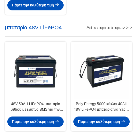
θάλασσα/στο πλοίο
Πάρτε την καλύτερη τιμή
μπαταρία 48V LiFePO4
Δείτε περισσότερων > >
48V 50AH LiFePO4 μπαταρία
Bely Energy 5000 κύκλοι 40AH
λιθίου με έξυπνο BMS για την
48V LiFePO4 μπαταρία για Yachit
ανανεώσιμη ενέργεια των
100% DOD ηλιακή χρήση
θαλάσσιων πλοίων
Πάρτε την καλύτερη τιμή
Πάρτε την καλύτερη τιμή