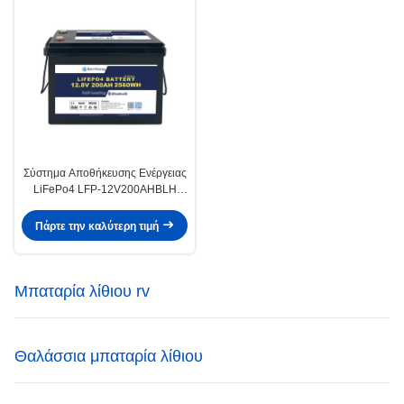
Σύστημα Αποθήκευσης Ενέργειας
LiFePo4 LFP-12V200AHBLH
Εγκεκριμένο Για Εύρος
Θερμοκρασίας -20°C έως 60°C
Πάρτε την καλύτερη τιμή
Μπαταρία λίθιου rv
Θαλάσσια μπαταρία λίθιου