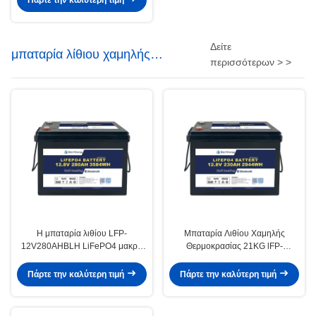
Πάρτε την καλύτερη τιμή
Δείτε
μπαταρία λίθιου χαμηλής
περισσότερων > >
θερμοκρασίας
Η μπαταρία λιθίου LFP-
Μπαταρία Λιθίου Χαμηλής
12V280AHBLH LiFePO4 μακρά
Θερμοκρασίας 21KG lFP-
διάρκεια και λιγότερο από 2%
12V230AHBLH Φόρτιση -30-60
αυτοαπολύσεων
°C Πρισματικά Κύτταρα
Πάρτε την καλύτερη τιμή
Πάρτε την καλύτερη τιμή