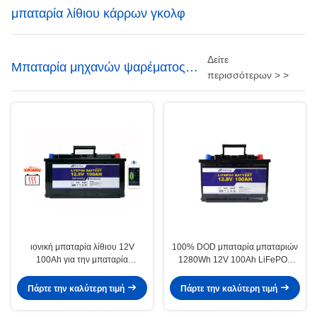
μπαταρία λίθιου κάρρων γκολφ
Δείτε
Μπαταρία μηχανών ψαρέματος
περισσότερων > >
λίθιου
ιονική μπαταρία λίθιου 12V
100% DOD μπαταρία μπαταριών
100Ah για την μπαταρία
1280Wh 12V 100Ah LiFePO4
καταναλωτικών ηλεκτρονικά
λίθιου ενεργειακής αποθήκευσης
αποθήκευσης εγχώριας δύναμης
Πάρτε την καλύτερη τιμή
Πάρτε την καλύτερη τιμή