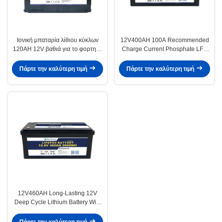
Ιονική μπαταρία λίθιου κύκλων
12V400AH 100A Recommended
120AH 12V βαθιά για το φορτηγό
Charge Current Phosphate LFP
τροχόσπιτων
Battery PACK for Long-lasting
Performance
Πάρτε την καλύτερη τιμή
Πάρτε την καλύτερη τιμή
12V460AH Long-Lasting 12V
Deep Cycle Lithium Battery With
3 Years Guaranty And ≤10mΩ
Impedance