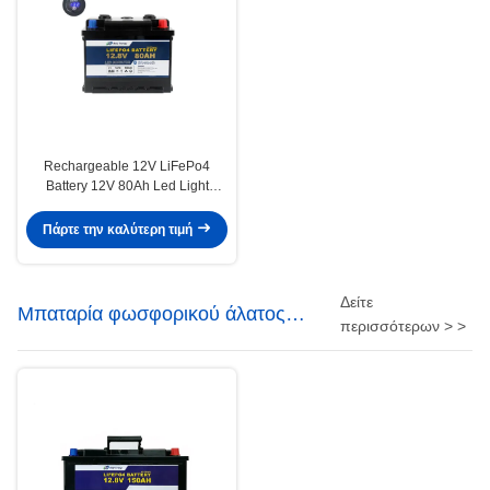
Rechargeable 12V LiFePo4
Battery 12V 80Ah Led Light
Lithium Battery , for Electric
tricycle
Πάρτε την καλύτερη τιμή
Δείτε
Μπαταρία φωσφορικού άλατος
περισσότερων > >
σιδήρου λίθιου