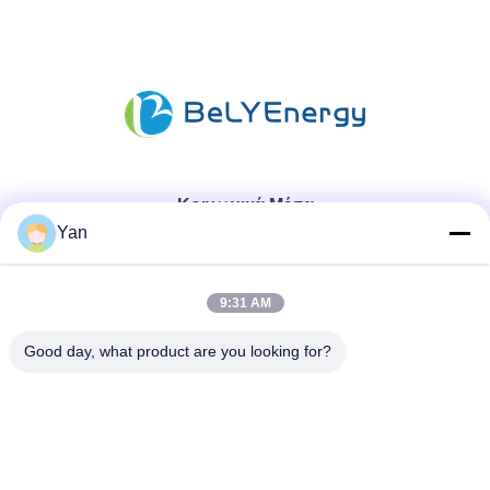
Κοινωνικά Μέσα
Yan
Γρήγορη επικοινωνία
9:31 AM
Τηλ.:
Good day, what product are you looking for?
86-20-82038494
Ηλεκτρονικό ταχυδρομείο
sales@szbely.com