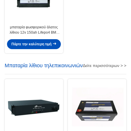
μπαταρία φωσφορικού άλατος
λίθιου 12v 150ah Lifepo4 BMS
για το σύστημα ηλεκτρικής
δύναμης
Πάρτε την καλύτερη τιμή
Μπαταρία λίθιου τηλεπικοινωνιών
Δείτε περισσότερων > >