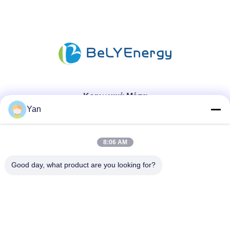
Κοινωνικά Μέσα
Yan
Γρήγορη επικοινωνία
8:06 AM
Τηλ.:
Good day, what product are you looking for?
86-20-82038494
Ηλεκτρονικό ταχυδρομείο
sales@szbely.com