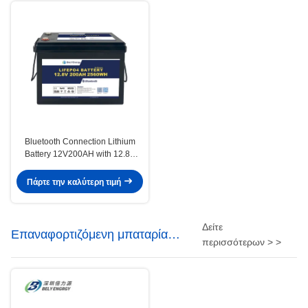
Bluetooth Connection Lithium
Battery 12V200AH with 12.8V
Nominal Voltage 200A Max
Charge Current and 0-60C
Πάρτε την καλύτερη τιμή
Charge Temperature
Δείτε
Επαναφορτιζόμενη μπαταρία
περισσότερων > >
LiFePo4