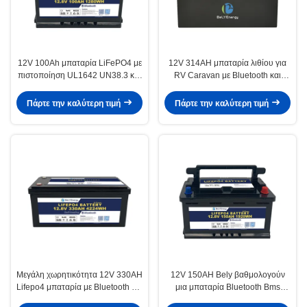
12V 100Ah μπαταρία LiFePO4 με
12V 314AH μπαταρία λιθίου για
πιστοποίηση UL1642 UN38.3 και
RV Caravan με Bluetooth και
θήκη H6 DIN
εσωτερική θέρμανση
Πάρτε την καλύτερη τιμή
Πάρτε την καλύτερη τιμή
Μεγάλη χωρητικότητα 12V 330AH
12V 150AH Bely βαθμολογούν
Lifepo4 μπαταρία με Bluetooth και
μια μπαταρία Bluetooth Bms
λειτουργία αυτοθέρμανσης
έξυπνη για το γιοτ μηχανικών