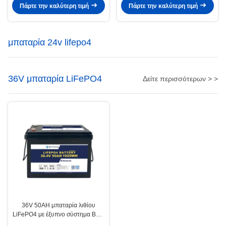
δίκυκλων
Πάρτε την καλύτερη τιμή
Πάρτε την καλύτερη τιμή
μπαταρία 24v lifepo4
36V μπαταρία LiFePO4
Δείτε περισσότερων > >
36V 50AH μπαταρία λιθίου
LiFePO4 με έξυπνο σύστημα BMS
για ανανεώσιμη ενέργεια στη