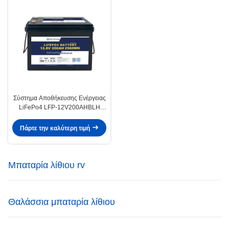
Σύστημα Αποθήκευσης Ενέργειας
LiFePo4 LFP-12V200AHBLH
Εγκεκριμένο Για Εύρος
Θερμοκρασίας -20°C έως 60°C
Πάρτε την καλύτερη τιμή
Μπαταρία λίθιου rv
Θαλάσσια μπαταρία λίθιου