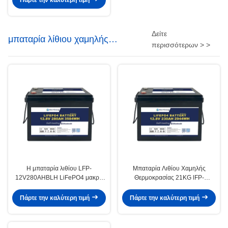
Πάρτε την καλύτερη τιμή
Δείτε
μπαταρία λίθιου χαμηλής
περισσότερων > >
θερμοκρασίας
Η μπαταρία λιθίου LFP-
Μπαταρία Λιθίου Χαμηλής
12V280AHBLH LiFePO4 μακρά
Θερμοκρασίας 21KG lFP-
διάρκεια και λιγότερο από 2%
12V230AHBLH Φόρτιση -30-60
αυτοαπολύσεων
°C Πρισματικά Κύτταρα
Πάρτε την καλύτερη τιμή
Πάρτε την καλύτερη τιμή