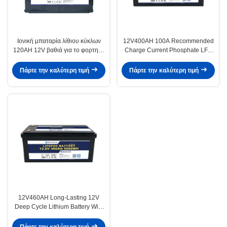
Ιονική μπαταρία λίθιου κύκλων
12V400AH 100A Recommended
120AH 12V βαθιά για το φορτηγό
Charge Current Phosphate LFP
τροχόσπιτων
Battery PACK for Long-lasting
Performance
Πάρτε την καλύτερη τιμή
Πάρτε την καλύτερη τιμή
12V460AH Long-Lasting 12V
Deep Cycle Lithium Battery With
3 Years Guaranty And ≤10mΩ
Impedance