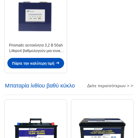
Prismatic αυτοκίνητα 3,2 Β 50ah
Lifepo4 βαθμολογούν μια ιονική
μπαταρία λίθιου που
χρησιμοποιείται στα αυτοκίνητα
Πάρτε την καλύτερη τιμή
Μπαταρία λιθίου βαθύ κύκλο
Δείτε περισσότερων > >