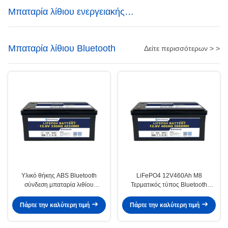
Μπαταρία λίθιου ενεργειακής
αποθήκευσης
Μπαταρία λίθιου Bluetooth
Δείτε περισσότερων > >
Υλικό θήκης ABS Bluetooth
LiFePO4 12V460Ah M8
σύνδεση μπαταρία λιθίου
Τερματικός τύπος Bluetooth
12V330AH με προστασία θήκης
Μπαταρία λιθίου 3.5V Κυττάρα
IP65 και ≥99% απόδοση
εξισορρόπησης τάσης 100A
Πάρτε την καλύτερη τιμή
Πάρτε την καλύτερη τιμή
Συνεχής ρεύμα φόρτισης για
εφαρμογές