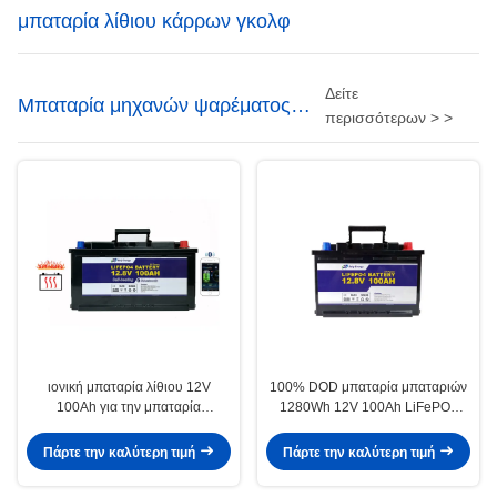
μπαταρία λίθιου κάρρων γκολφ
Δείτε
Μπαταρία μηχανών ψαρέματος
περισσότερων > >
λίθιου
ιονική μπαταρία λίθιου 12V
100% DOD μπαταρία μπαταριών
100Ah για την μπαταρία
1280Wh 12V 100Ah LiFePO4
καταναλωτικών ηλεκτρονικά
λίθιου ενεργειακής αποθήκευσης
αποθήκευσης εγχώριας δύναμης
Πάρτε την καλύτερη τιμή
Πάρτε την καλύτερη τιμή