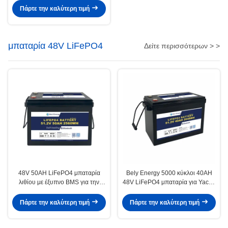
θάλασσα/στο πλοίο
Πάρτε την καλύτερη τιμή
μπαταρία 48V LiFePO4
Δείτε περισσότερων > >
48V 50AH LiFePO4 μπαταρία
Bely Energy 5000 κύκλοι 40AH
λιθίου με έξυπνο BMS για την
48V LiFePO4 μπαταρία για Yachit
ανανεώσιμη ενέργεια των
100% DOD ηλιακή χρήση
θαλάσσιων πλοίων
Πάρτε την καλύτερη τιμή
Πάρτε την καλύτερη τιμή