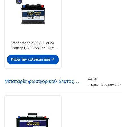
Rechargeable 12V LiFePo4
Battery 12V 80Ah Led Light
Lithium Battery , for Electric
tricycle
Πάρτε την καλύτερη τιμή
Δείτε
Μπαταρία φωσφορικού άλατος
περισσότερων > >
σιδήρου λίθιου